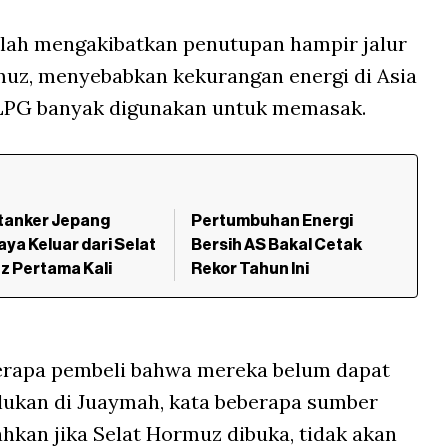
 telah mengakibatkan penutupan hampir jalur
muz, menyebabkan kekurangan energi di Asia
a LPG banyak digunakan untuk memasak.
tanker Jepang
Pertumbuhan Energi
ya Keluar dari Selat
Bersih AS Bakal Cetak
z Pertama Kali
Rekor Tahun Ini
erapa pembeli bahwa mereka belum dapat
lukan di Juaymah, kata beberapa sumber
bahkan jika Selat Hormuz dibuka, tidak akan