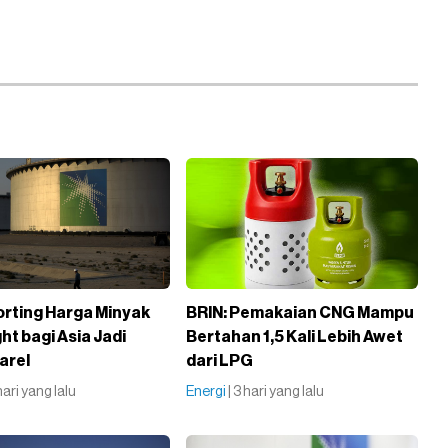
orting Harga Minyak
BRIN: Pemakaian CNG Mampu
ht bagi Asia Jadi
Bertahan 1,5 Kali Lebih Awet
arel
dari LPG
 hari yang lalu
Energi
| 3 hari yang lalu