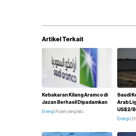
Artikel Terkait
Kebakaran Kilang Aramco di
Saudi K
Jazan Berhasil Dipadamkan
Arab Lig
US$2/B
Energi
| 6 jam yang lalu
Energi
| 2