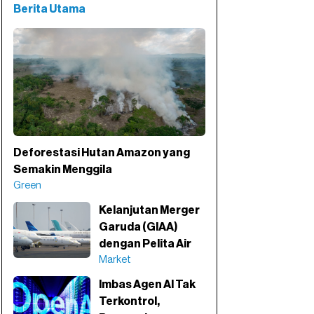
Berita Utama
Deforestasi Hutan Amazon yang
Semakin Menggila
Green
Kelanjutan Merger
Garuda (GIAA)
dengan Pelita Air
Market
Imbas Agen AI Tak
Terkontrol,