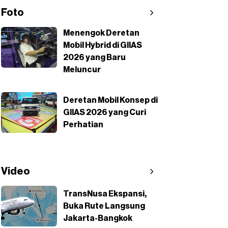
Foto
Menengok Deretan
Mobil Hybrid di GIIAS
2026 yang Baru
Meluncur
Deretan Mobil Konsep di
GIIAS 2026 yang Curi
Perhatian
Video
TransNusa Ekspansi,
Buka Rute Langsung
Jakarta-Bangkok