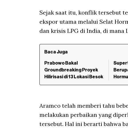
Sejak saat itu, konflik tersebut
ekspor utama melalui Selat Hor
dan krisis LPG di India, di man
Baca Juga
Prabowo Bakal
Super
Groundbreaking Proyek
Berupa
Hilirisasi di 13 Lokasi Besok
Hormu
Aramco telah memberi tahu beb
melakukan perbaikan yang diper
tersebut. Hal ini berarti bahwa 