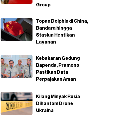
Group
Topan Dolphin di China,
Bandara hingga
Stasiun Hentikan
Layanan
Kebakaran Gedung
Bapenda, Pramono
Pastikan Data
Perpajakan Aman
Kilang Minyak Rusia
Dihantam Drone
Ukraina