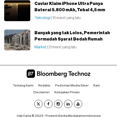
Caviar Klaim iPhone Ultra Punya
Baterai 5.800 mAh, Tebal 4,5 mm
Teknologi
| 16 menit yang lalu
Banyak yang tak Lolos, Pemerintah
Permudah Syarat Bedah Rumah
Market
| 21 menit yang lalu
Tentang Kami
Redaksi
Pedoman Media Siber
Karir
Disclaimer
Kebijakan Privasi
Hak Cipta © 2023 - Properti Berita Mediatama Indonesia