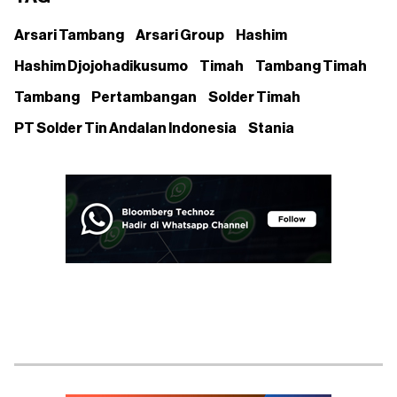
Arsari Tambang
Arsari Group
Hashim
Hashim Djojohadikusumo
Timah
Tambang Timah
Tambang
Pertambangan
Solder Timah
PT Solder Tin Andalan Indonesia
Stania