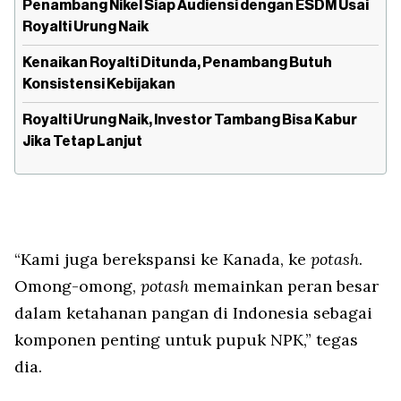
Penambang Nikel Siap Audiensi dengan ESDM Usai
Royalti Urung Naik
Kenaikan Royalti Ditunda, Penambang Butuh
Konsistensi Kebijakan
Royalti Urung Naik, Investor Tambang Bisa Kabur
Jika Tetap Lanjut
“Kami juga berekspansi ke Kanada, ke
potash
.
Omong-omong,
potash
memainkan peran besar
dalam ketahanan pangan di Indonesia sebagai
komponen penting untuk pupuk NPK,” tegas
dia.