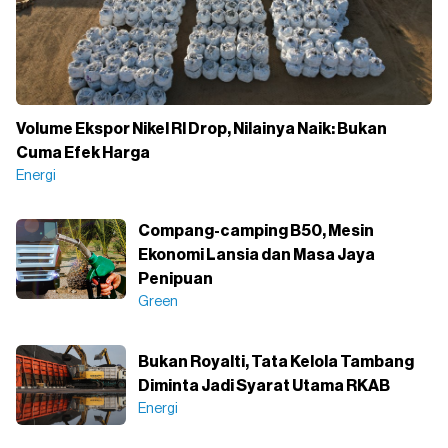
Volume Ekspor Nikel RI Drop, Nilainya Naik: Bukan
Cuma Efek Harga
Energi
Compang-camping B50, Mesin
Ekonomi Lansia dan Masa Jaya
Penipuan
Green
Bukan Royalti, Tata Kelola Tambang
Diminta Jadi Syarat Utama RKAB
Energi