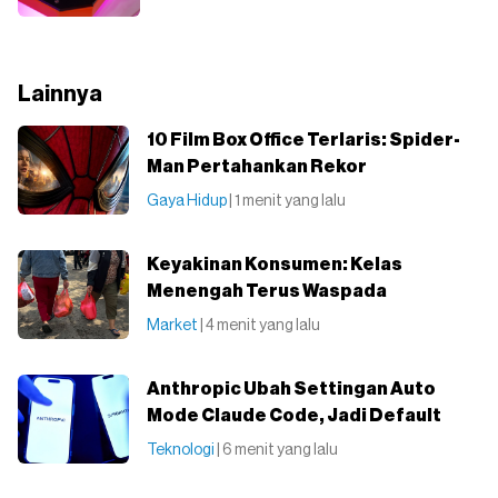
Lainnya
10 Film Box Office Terlaris: Spider-
Man Pertahankan Rekor
Gaya Hidup
| 1 menit yang lalu
Keyakinan Konsumen: Kelas
Menengah Terus Waspada
Market
| 4 menit yang lalu
Anthropic Ubah Settingan Auto
Mode Claude Code, Jadi Default
Teknologi
| 6 menit yang lalu