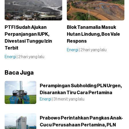
PTFI Sudah Ajukan
Blok Tanamalia Masuk
Perpanjangan IUPK,
Hutan Lindung, Bos Vale
Divestasi Tunggu Izin
Respons
Terbit
Energi
| 2 hari yang lalu
Energi
| 2 hari yang lalu
Baca Juga
Perampingan Subholding PLN Urgen,
Disarankan Tiru Cara Pertamina
Energi
| 31 menit yang lalu
Prabowo Perintahkan Pangkas Anak-
Cucu Perusahaan Pertamina, PLN