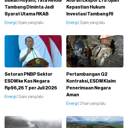
Bukan Royalti, Tata Kelola
Aturan Ekspor LTJ: Ujian
Tambang Diminta Jadi
Kepastian Hukum
Syarat Utama RKAB
Investasi Tambang RI
Energi
| 3 jam yang lalu
Energi
| 3 jam yang lalu
Setoran PNBP Sektor
Pertambangan Q2
ESDM ke Kas Negara
Kontraksi, ESDM Klaim
Rp96,26 T per Juli 2026
Penerimaan Negara
Aman
Energi
| 3 jam yang lalu
Energi
| 2 hari yang lalu