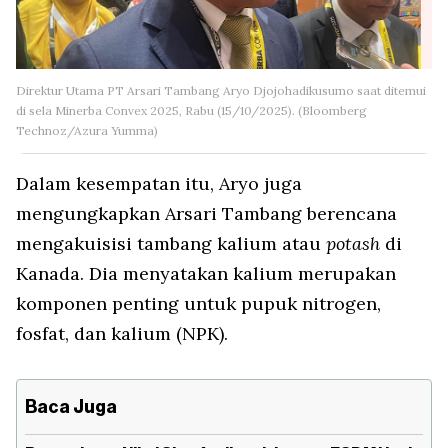
Direktur Utama PT Arsari Tambang Aryo Djojohadikusumo saat ditemui
di sela Minerba Convex 2025, Rabu (15/10/2025). (Bloomberg
Technoz/Azura Yumma)
Dalam kesempatan itu, Aryo juga
mengungkapkan Arsari Tambang berencana
mengakuisisi tambang kalium atau
potash
di
Kanada. Dia menyatakan kalium merupakan
komponen penting untuk pupuk nitrogen,
fosfat, dan kalium (NPK).
Baca Juga