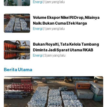
Energi
| 1 jam yang lalu
Volume Ekspor Nikel RI Drop, Nilainya
Naik: Bukan Cuma Efek Harga
Energi
| 1 jam yang lalu
Bukan Royalti, Tata Kelola Tambang
Diminta Jadi Syarat Utama RKAB
Energi
| 3 jam yang lalu
Berita Utama