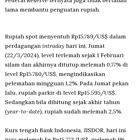
Federal Reserve ternyata juga tidak bertahan
lama membantu penguatan rupiah.
Rupiah spot menyentuh Rp15.789/US$ dalam
perdagangan
intraday
hari ini, Jumat
(22/3/2024), level terlemah sejak 1 Februari
silam dan akhirnya ditutup melemah 0,77% di
level Rp15.780/US$, mengindikasikan
pelemahan mingguan 1,2%. Pada Jumat pekan
lalu, rupiah parkir di level Rp15.595/US$.
Sedangkan bila dihitung sejak akhir tahun
(
year-to-date
), rupiah sudah melemah 2,5%.
Kurs tengah Bank Indonesia, JISDOR, hari ini
juga melemah ke Rp15.773/US$, melemah 1%