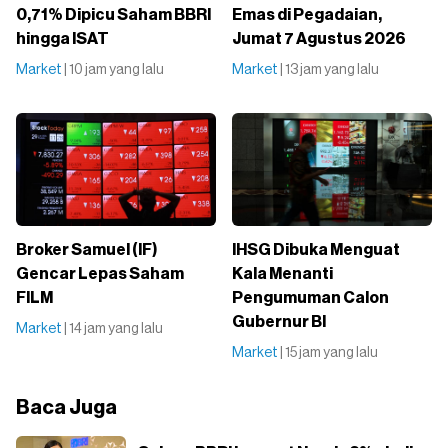
0,71% Dipicu Saham BBRI
Emas di Pegadaian,
hingga ISAT
Jumat 7 Agustus 2026
Market
| 10 jam yang lalu
Market
| 13 jam yang lalu
Broker Samuel (IF)
IHSG Dibuka Menguat
Gencar Lepas Saham
Kala Menanti
FILM
Pengumuman Calon
Gubernur BI
Market
| 14 jam yang lalu
Market
| 15 jam yang lalu
Baca Juga