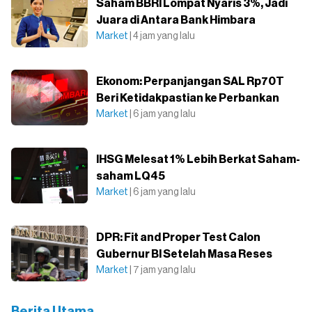
Saham BBRI Lompat Nyaris 3%, Jadi
Juara di Antara Bank Himbara
Market
| 4 jam yang lalu
Ekonom: Perpanjangan SAL Rp70T
Beri Ketidakpastian ke Perbankan
Market
| 6 jam yang lalu
IHSG Melesat 1% Lebih Berkat Saham-
saham LQ45
Market
| 6 jam yang lalu
DPR: Fit and Proper Test Calon
Gubernur BI Setelah Masa Reses
Market
| 7 jam yang lalu
Berita Utama