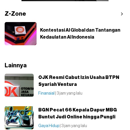
Z-Zone
Kontestasi AI Global dan Tantangan
Kedaulatan AI Indonesia
Lainnya
OJK Resmi Cabut Izin Usaha BTPN
Syariah Ventura
Finansial
| 3 jam yang lalu
BGN Pecat 66 Kepala Dapur MBG
Buntut Judi Online hingga Pungli
Gaya Hidup
| 3 jam yang lalu