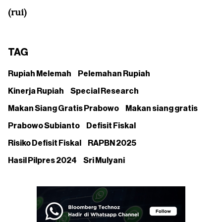
(rui)
TAG
Rupiah Melemah
Pelemahan Rupiah
Kinerja Rupiah
Special Research
Makan Siang Gratis Prabowo
Makan siang gratis
Prabowo Subianto
Defisit Fiskal
Risiko Defisit Fiskal
RAPBN 2025
Hasil Pilpres 2024
Sri Mulyani