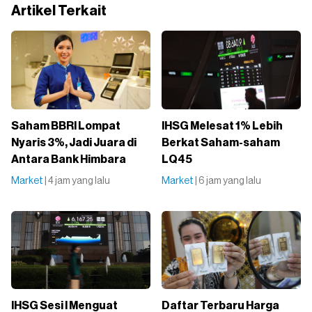
Artikel Terkait
Saham BBRI Lompat
IHSG Melesat 1% Lebih
Nyaris 3%, Jadi Juara di
Berkat Saham-saham
Antara Bank Himbara
LQ45
Market
| 4 jam yang lalu
Market
| 6 jam yang lalu
IHSG Sesi I Menguat
Daftar Terbaru Harga