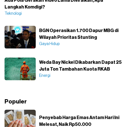
Ada Pola Gerakan Video Lama Diviralkan, Apa
Langkah Komdigi?
Teknologi
BGN Operasikan 1.700 Dapur MBG di
Wilayah Prioritas Stunting
Gaya Hidup
Weda Bay Nickel Dikabarkan Dapat 25
Juta Ton Tambahan Kuota RKAB
Energi
Populer
Penyebab Harga Emas Antam Hari Ini
Melesat, Naik Rp50.000