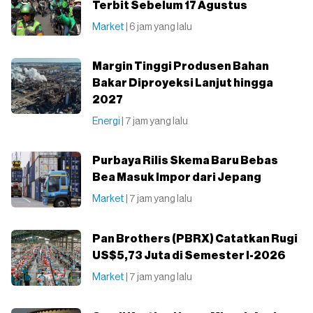
Terbit Sebelum 17 Agustus
Market
| 6 jam yang lalu
Margin Tinggi Produsen Bahan
Bakar Diproyeksi Lanjut hingga
2027
Energi
| 7 jam yang lalu
Purbaya Rilis Skema Baru Bebas
Bea Masuk Impor dari Jepang
Market
| 7 jam yang lalu
Pan Brothers (PBRX) Catatkan Rugi
US$5,73 Juta di Semester I-2026
Market
| 7 jam yang lalu