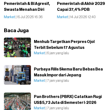
Pemerintah & BI Agresif,
Pemerintah di Akhir 2029
Swasta Menahan Diri
Capai 37,4% PDB
Market
| 15 Jul 2026 16:36
Market
| 14 Jul 2026 12:40
Baca Juga
Menhub Targetkan Perpres Ojol
Terbit Sebelum 17 Agustus
Market
| 6 jam yang lalu
Purbaya Rilis Skema Baru Bebas Bea
Masuk Impor dari Jepang
Market
| 7 jam yang lalu
Pan Brothers (PBRX) Catatkan Rugi
US$5,73 Juta di Semester I-2026
Market
| 7 jam yang lalu