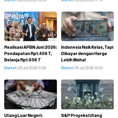
Market
| 28 Jul 2026 18:30
Market
| 28 Jul 2026 17:10
Realisasi APBN Juni 2026:
Indonesia Naik Kelas, Tapi
Pendapatan Rp1.459 T,
Dibayar dengan Harga
Belanja Rp1.656 T
Lebih Mahal
Market
| 23 Jul 2026 11:29
Market
| 16 Jul 2026 12:05
Utang Luar Negeri:
S&P Proyeksi Utang