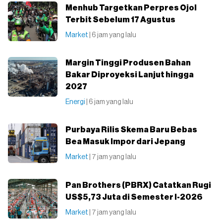
Menhub Targetkan Perpres Ojol
Terbit Sebelum 17 Agustus
Market
| 6 jam yang lalu
Margin Tinggi Produsen Bahan
Bakar Diproyeksi Lanjut hingga
2027
Energi
| 6 jam yang lalu
Purbaya Rilis Skema Baru Bebas
Bea Masuk Impor dari Jepang
Market
| 7 jam yang lalu
Pan Brothers (PBRX) Catatkan Rugi
US$5,73 Juta di Semester I-2026
Market
| 7 jam yang lalu