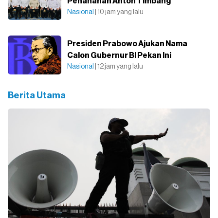
Penahanan Anton Timbang
Nasional
| 10 jam yang lalu
Presiden Prabowo Ajukan Nama
Calon Gubernur BI Pekan Ini
Nasional
| 12 jam yang lalu
Berita Utama