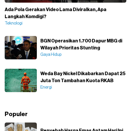
Ada Pola Gerakan Video Lama Diviralkan, Apa
Langkah Komdigi?
Teknologi
BGN Operasikan 1.700 Dapur MBG di
Wilayah Prioritas Stunting
Gaya Hidup
Weda Bay Nickel Dikabarkan Dapat 25
Juta Ton Tambahan Kuota RKAB
Energi
Populer
Penyebab Harga Emas Antam Hari Ini