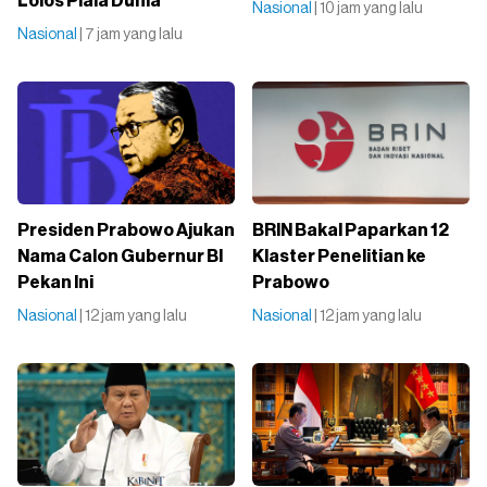
Lolos Piala Dunia
Nasional
| 10 jam yang lalu
Nasional
| 7 jam yang lalu
Presiden Prabowo Ajukan
BRIN Bakal Paparkan 12
Nama Calon Gubernur BI
Klaster Penelitian ke
Pekan Ini
Prabowo
Nasional
| 12 jam yang lalu
Nasional
| 12 jam yang lalu