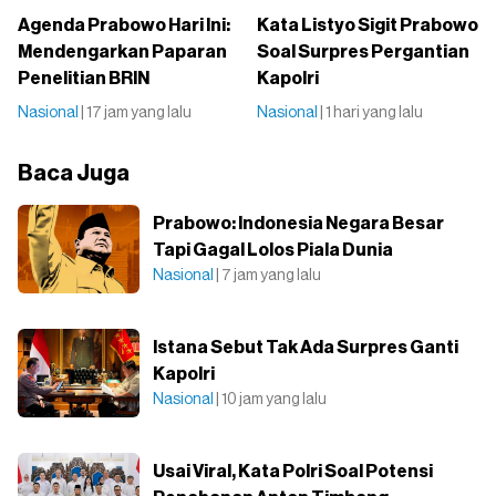
Agenda Prabowo Hari Ini:
Kata Listyo Sigit Prabowo
Mendengarkan Paparan
Soal Surpres Pergantian
Penelitian BRIN
Kapolri
Nasional
| 17 jam yang lalu
Nasional
| 1 hari yang lalu
Baca Juga
Prabowo: Indonesia Negara Besar
Tapi Gagal Lolos Piala Dunia
Nasional
| 7 jam yang lalu
Istana Sebut Tak Ada Surpres Ganti
Kapolri
Nasional
| 10 jam yang lalu
Usai Viral, Kata Polri Soal Potensi