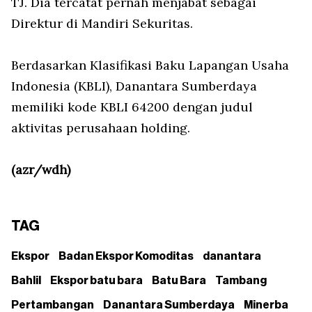
TJ. Dia tercatat pernah menjabat sebagai
Direktur di Mandiri Sekuritas.
Berdasarkan Klasifikasi Baku Lapangan Usaha
Indonesia (KBLI), Danantara Sumberdaya
memiliki kode KBLI 64200 dengan judul
aktivitas perusahaan holding.
(azr/wdh)
TAG
Ekspor
Badan Ekspor Komoditas
danantara
Bahlil
Ekspor batu bara
Batu Bara
Tambang
Pertambangan
Danantara Sumberdaya
Minerba