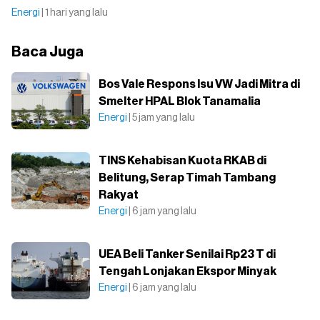
Energi
| 1 hari yang lalu
Baca Juga
Bos Vale Respons Isu VW Jadi Mitra di
Smelter HPAL Blok Tanamalia
Energi
| 5 jam yang lalu
TINS Kehabisan Kuota RKAB di
Belitung, Serap Timah Tambang
Rakyat
Energi
| 6 jam yang lalu
UEA Beli Tanker Senilai Rp23 T di
Tengah Lonjakan Ekspor Minyak
Energi
| 6 jam yang lalu