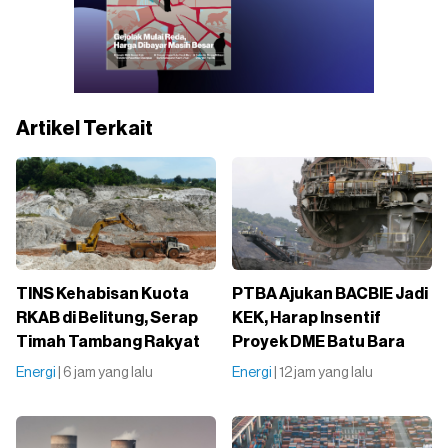
Artikel Terkait
TINS Kehabisan Kuota
PTBA Ajukan BACBIE Jadi
RKAB di Belitung, Serap
KEK, Harap Insentif
Timah Tambang Rakyat
Proyek DME Batu Bara
Energi
| 6 jam yang lalu
Energi
| 12 jam yang lalu