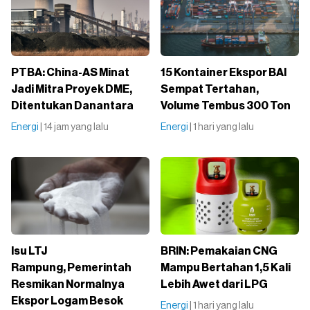
PTBA: China-AS Minat
15 Kontainer Ekspor BAI
Jadi Mitra Proyek DME,
Sempat Tertahan,
Ditentukan Danantara
Volume Tembus 300 Ton
Energi
| 14 jam yang lalu
Energi
| 1 hari yang lalu
Isu LTJ
BRIN: Pemakaian CNG
Rampung, Pemerintah
Mampu Bertahan 1,5 Kali
Resmikan Normalnya
Lebih Awet dari LPG
Ekspor Logam Besok
Energi
| 1 hari yang lalu