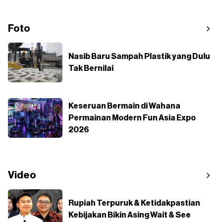
Foto
Nasib Baru Sampah Plastik yang Dulu
Tak Bernilai
Keseruan Bermain di Wahana
Permainan Modern Fun Asia Expo
2026
Video
Rupiah Terpuruk & Ketidakpastian
Kebijakan Bikin Asing Wait & See