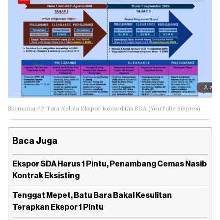
Skemama PP Tata Kelola Ekspor Komoditas SDA (YouTube Setpres)
Baca Juga
Ekspor SDA Harus 1 Pintu, Penambang Cemas Nasib
Kontrak Eksisting
Tenggat Mepet, Batu Bara Bakal Kesulitan
Terapkan Ekspor 1 Pintu