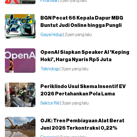
Finansial
| 2 jam yang lalu
BGN Pecat 66 Kepala Dapur MBG
Buntut Judi Online hingga Pungli
Gaya Hidup
| 2 jam yang lalu
OpenAI Siapkan Speaker AI 'Keping
Hoki', Harga Nyaris Rp5 Juta
Teknologi
| 3 jam yang lalu
Periklindo Usul Skema Insentif EV
2026 Pertahankan Pola Lama
Sektor Riil
| 3 jam yang lalu
OJK: Tren Pembiayaan Alat Berat
Juni 2026 Terkontraksi 0,22%