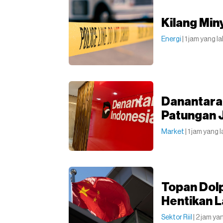
Kilang Min
Energi
| 1 jam yang la
Danantara 
Patungan 
Market
| 1 jam yang l
Topan Dolp
Hentikan 
Sektor Riil
| 2 jam ya