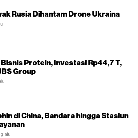
yak Rusia Dihantam Drone Ukraina
lu
Bisnis Protein, Investasi Rp44,7 T,
JBS Group
alu
hin di China, Bandara hingga Stasiun
Layanan
ng lalu