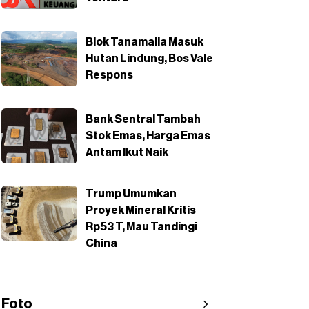
Blok Tanamalia Masuk
Hutan Lindung, Bos Vale
Respons
Bank Sentral Tambah
Stok Emas, Harga Emas
Antam Ikut Naik
Trump Umumkan
Proyek Mineral Kritis
Rp53 T, Mau Tandingi
China
Foto