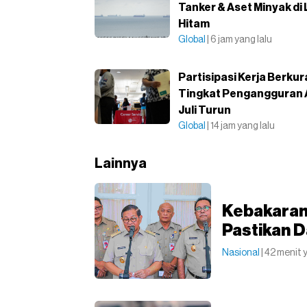
Tanker & Aset Minyak di
Hitam
Global
| 6 jam yang lalu
Partisipasi Kerja Berkur
Tingkat Pengangguran
Juli Turun
Global
| 14 jam yang lalu
Lainnya
Kebakaran
Pastikan 
Nasional
| 42 menit 