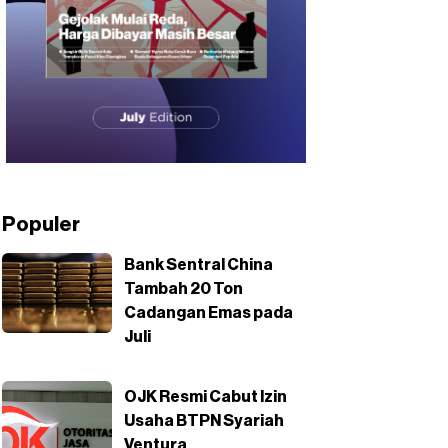
Populer
Bank Sentral China
Tambah 20 Ton
Cadangan Emas pada
Juli
OJK Resmi Cabut Izin
Usaha BTPN Syariah
Ventura