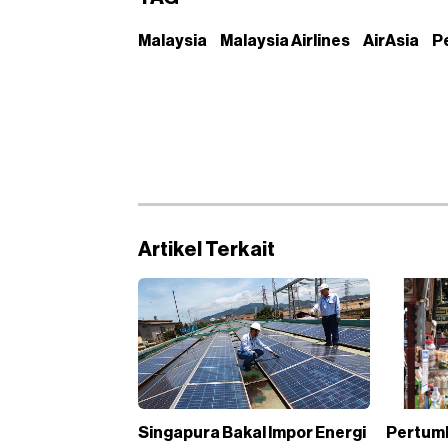
Malaysia
Malaysia Airlines
AirAsia
P
Artikel Terkait
Singapura Bakal Impor Energi
Pertum