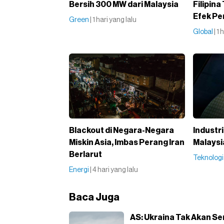
Bersih 300 MW dari Malaysia
Filipin
Efek Pe
Green
| 1 hari yang lalu
Global
| 1
Blackout di Negara-Negara
Industri
Miskin Asia, Imbas Perang Iran
Malaysia
Berlarut
Teknolog
Energi
| 4 hari yang lalu
Baca Juga
AS: Ukraina Tak Akan S