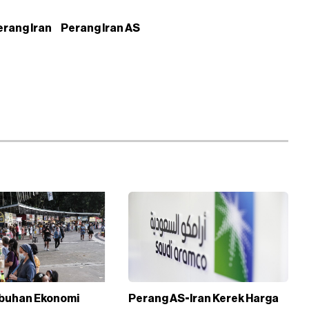
erang Iran
Perang Iran AS
buhan Ekonomi
Perang AS-Iran Kerek Harga