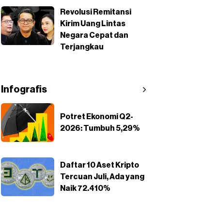
Revolusi Remitansi
Kirim Uang Lintas
Negara Cepat dan
Terjangkau
Infografis
Potret Ekonomi Q2-
2026: Tumbuh 5,29%
Daftar 10 Aset Kripto
Tercuan Juli, Ada yang
Naik 72.410%