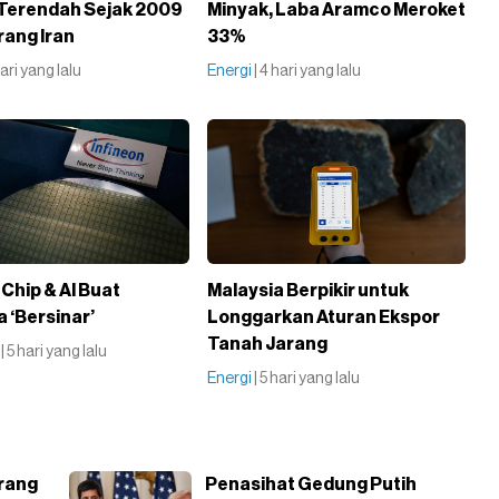
a Terendah Sejak 2009
Minyak, Laba Aramco Meroket
rang Iran
33%
 hari yang lalu
Energi
| 4 hari yang lalu
 Chip & AI Buat
Malaysia Berpikir untuk
 ‘Bersinar’
Longgarkan Aturan Ekspor
Tanah Jarang
i
| 5 hari yang lalu
Energi
| 5 hari yang lalu
erang
Penasihat Gedung Putih