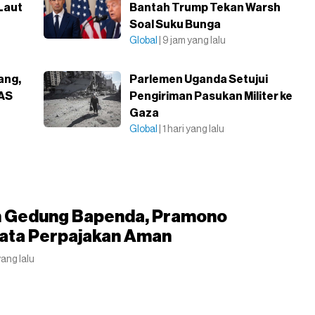
 Laut
Bantah Trump Tekan Warsh
Soal Suku Bunga
Global
| 9 jam yang lalu
ang,
Parlemen Uganda Setujui
 AS
Pengiriman Pasukan Militer ke
Gaza
Global
| 1 hari yang lalu
 Gedung Bapenda, Pramono
Data Perpajakan Aman
yang lalu