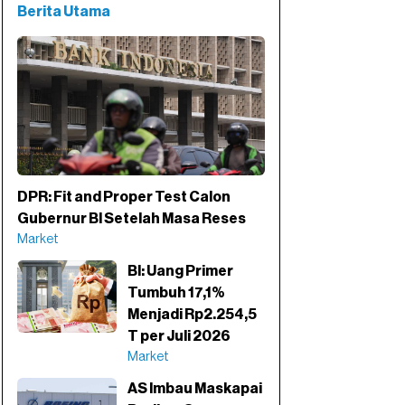
Berita Utama
DPR: Fit and Proper Test Calon
Gubernur BI Setelah Masa Reses
Market
BI: Uang Primer
Tumbuh 17,1%
Menjadi Rp2.254,5
T per Juli 2026
Market
AS Imbau Maskapai