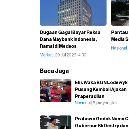
Dugaan Gagal Bayar Reksa
Pantau 
Dana Maybank Indonesia,
Media S
Ramai di Medsos
Nasional
Market
| 20 Jul 2026 14:30
Baca Juga
Eks Waka BGN Lodewyk
Pusung Kembali Ajukan
Praperadilan
Nasional
| 6 jam yang lalu
Prabowo Godok Nama C
Gubernur BI: Destry dan