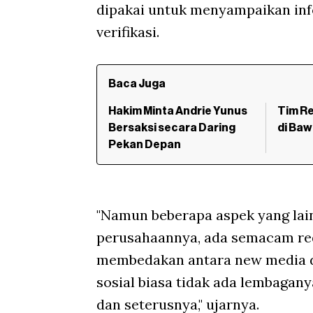
dipakai untuk menyampaikan info
verifikasi.
Baca Juga
Hakim Minta Andrie Yunus
Tim Re
Bersaksi secara Daring
di Ba
Pekan Depan
"Namun beberapa aspek yang lain
perusahaannya, ada semacam reda
membedakan antara new media de
sosial biasa tidak ada lembagan
dan seterusnya," ujarnya.