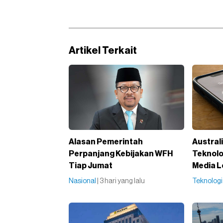
Artikel Terkait
Alasan Pemerintah
Austral
Perpanjang Kebijakan WFH
Teknolo
Tiap Jumat
Media L
Nasional
| 3 hari yang lalu
Teknolog