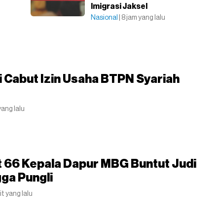
Imigrasi Jaksel
Nasional
| 8 jam yang lalu
 Cabut Izin Usaha BTPN Syariah
yang lalu
 66 Kepala Dapur MBG Buntut Judi
gga Pungli
it yang lalu