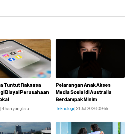
ia Tuntut Raksasa
Pelarangan Anak Akses
gi Biayai Perusahaan
Media Sosial di Australia
okal
Berdampak Minim
i
| 4 hari yang lalu
Teknologi
| 31 Jul 2026 09:55