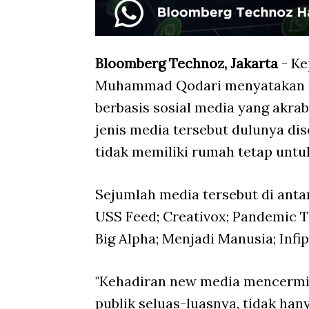
Bloomberg Technoz, Jakarta
- Ke
Muhammad Qodari menyatakan mu
berbasis sosial media yang akrab
jenis media tersebut dulunya di
tidak memiliki rumah tetap untuk 
Sejumlah media tersebut di antar
USS Feed; Creativox; Pandemic Ta
Big Alpha; Menjadi Manusia; Infip
"Kehadiran new media mencerm
publik seluas-luasnya, tidak han