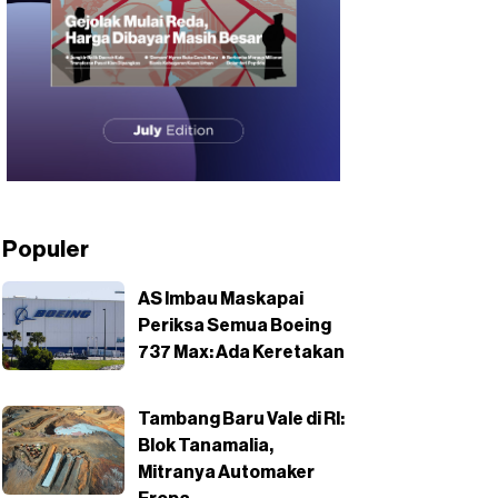
Populer
AS Imbau Maskapai
Periksa Semua Boeing
737 Max: Ada Keretakan
Tambang Baru Vale di RI:
Blok Tanamalia,
Mitranya Automaker