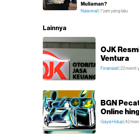
Muliaman?
Nasional
| 7 jam yang lalu
Lainnya
OJK Resmi
Ventura
Finansial
| 22 menit 
BGN Pecat
Online hin
Gaya Hidup
| 42 men