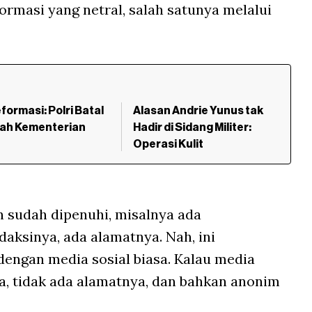
rmasi yang netral, salah satunya melalui
formasi: Polri Batal
Alasan Andrie Yunus tak
wah Kementerian
Hadir di Sidang Militer:
Operasi Kulit
 sudah dipenuhi, misalnya ada
ksinya, ada alamatnya. Nah, ini
ngan media sosial biasa. Kalau media
ya, tidak ada alamatnya, dan bahkan anonim