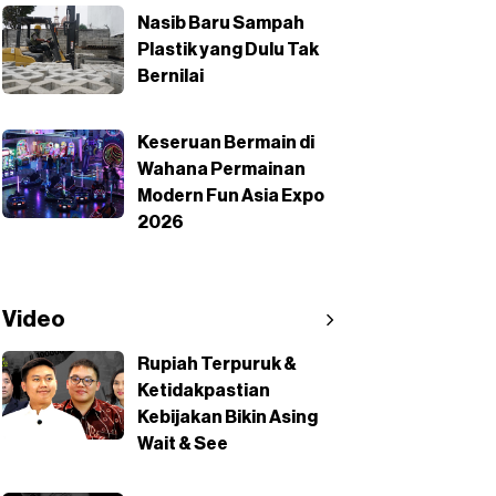
Nasib Baru Sampah
Plastik yang Dulu Tak
Bernilai
Keseruan Bermain di
Wahana Permainan
Modern Fun Asia Expo
2026
Video
Rupiah Terpuruk &
Ketidakpastian
Kebijakan Bikin Asing
Wait & See