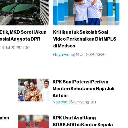
Etik, MKD Soroti Akun
Kritik untuk Sekolah Soal
osial Anggota DPR
Video Perkenalkan Diri MPLS
di Medsos
| 16 Jul 2026 11:00
Gaya Hidup
| 14 Jul 2026 13:30
KPK Soal Potensi Periksa
Menteri Kehutanan Raja Juli
Antoni
Nasional
| 6 jam yang lalu
alon
KPK Usut Asal Uang
SG$8.500 di Kantor Kepala