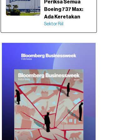
Periksa Semua
Boeing 737 Max:
Ada Keretakan
Sektor Riil