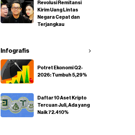
Revolusi Remitansi
Kirim Uang Lintas
Negara Cepat dan
Terjangkau
Infografis
Potret Ekonomi Q2-
2026: Tumbuh 5,29%
Daftar 10 Aset Kripto
Tercuan Juli, Ada yang
Naik 72.410%