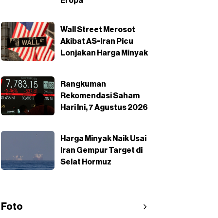
Eropa
Wall Street Merosot
Akibat AS-Iran Picu
Lonjakan Harga Minyak
Rangkuman
Rekomendasi Saham
Hari Ini, 7 Agustus 2026
Harga Minyak Naik Usai
Iran Gempur Target di
Selat Hormuz
Foto