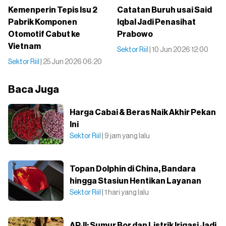
Kemenperin Tepis Isu 2
Catatan Buruh usai Said
Pabrik Komponen
Iqbal Jadi Penasihat
Otomotif Cabut ke
Prabowo
Vietnam
Sektor Riil
| 10 Jun 2026 12:00
Sektor Riil
| 25 Jun 2026 06:20
Baca Juga
Harga Cabai & Beras Naik Akhir Pekan
Ini
Sektor Riil
| 9 jam yang lalu
Topan Dolphin di China, Bandara
hingga Stasiun Hentikan Layanan
Sektor Riil
| 1 hari yang lalu
APJI: Sumur Bor dan Listrik Irigasi Jadi