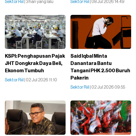
Sektor Riil
| 3 hari yang lalu
Sektor Riil
| 08 Jul 2026 14:49
KSPI: Penghapusan Pajak
Said Iqbal Minta
JHT Dongkrak Daya Beli,
Danantara Bantu
Ekonom Tumbuh
Tangani PHK 2.500 Buruh
Pakerin
Sektor Riil
| 02 Jul 2026 11:10
Sektor Riil
| 02 Jul 2026 09:55