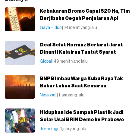
Kebakaran Bromo Capai 520 Ha, Tim
Berjibaku Cegah Penjalaran Api
Gaya Hidup
| 24 menit yang lalu
Deal Selat Hormuz Berlarut-larut
Dinanti Kala Iran Tuntut Syarat
Global
| 49 menit yang lalu
BNPB Imbau Warga Kubu Raya Tak
Bakar Lahan Saat Kemarau
Nasional
| 1 jam yang lalu
Hidupkan Ide Sampah Plastik Jadi
Solar Usai BRIN Demo ke Prabowo
Teknologi
| 1 jam yang lalu