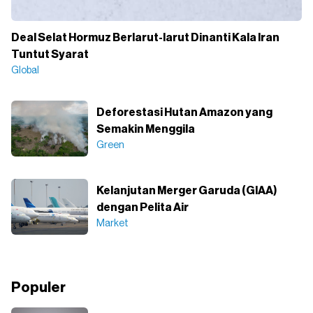
Deal Selat Hormuz Berlarut-larut Dinanti Kala Iran
Tuntut Syarat
Global
Deforestasi Hutan Amazon yang
Semakin Menggila
Green
Kelanjutan Merger Garuda (GIAA)
dengan Pelita Air
Market
Populer