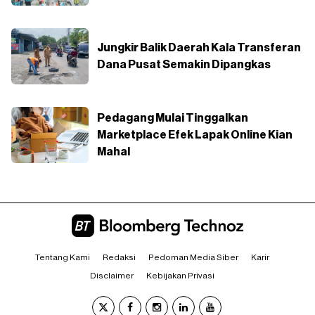
Jungkir Balik Daerah Kala Transferan
Dana Pusat Semakin Dipangkas
Pedagang Mulai Tinggalkan
Marketplace Efek Lapak Online Kian
Mahal
Tentang Kami
Redaksi
Pedoman Media Siber
Karir
Disclaimer
Kebijakan Privasi