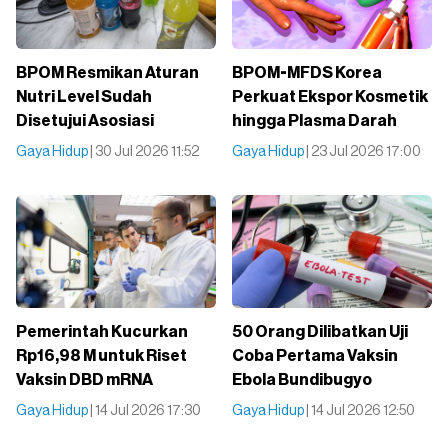
BPOM Resmikan Aturan
BPOM-MFDS Korea
Nutri Level Sudah
Perkuat Ekspor Kosmetik
Disetujui Asosiasi
hingga Plasma Darah
Gaya Hidup
| 30 Jul 2026 11:52
Gaya Hidup
| 23 Jul 2026 17:00
Pemerintah Kucurkan
50 Orang Dilibatkan Uji
Rp16,98 M untuk Riset
Coba Pertama Vaksin
Vaksin DBD mRNA
Ebola Bundibugyo
Gaya Hidup
| 14 Jul 2026 17:30
Gaya Hidup
| 14 Jul 2026 12:50