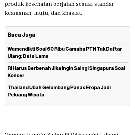
produk kesehatan berjalan sesuai standar
keamanan, mutu, dan khasiat.
Baca Juga
Wamendikti Soal 60 Ribu Camaba PTN Tak Daftar
Ulang: Data Lama
RI Harus Berbenah Jika Ingin Saingi Singapura Soal
Konser
Thailand Ubah Gelombang Panas Eropa Jadi
Peluang Wisata
"Jangan tunggu Badan POM sebagai tukang