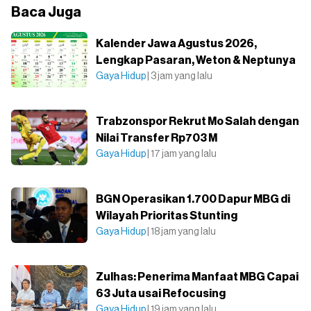
Baca Juga
Kalender Jawa Agustus 2026,
Lengkap Pasaran, Weton & Neptunya
Gaya Hidup
| 3 jam yang lalu
Trabzonspor Rekrut Mo Salah dengan
Nilai Transfer Rp703 M
Gaya Hidup
| 17 jam yang lalu
BGN Operasikan 1.700 Dapur MBG di
Wilayah Prioritas Stunting
Gaya Hidup
| 18 jam yang lalu
Zulhas: Penerima Manfaat MBG Capai
63 Juta usai Refocusing
Gaya Hidup
| 19 jam yang lalu