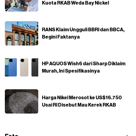
Kuota RKAB Weda Bay Nickel
RANS Klaim Ungguli BBRI dan BBCA,
Begini Faktanya
HP AQUOS Wish6 dari Sharp Diklaim
Murah, Ini Spesifikasinya
Harga Nikel Merosot ke US$16.750
Usai RI Disebut Mau Kerek RKAB