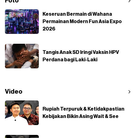
Foto
Keseruan Bermain di Wahana
Permainan Modern Fun Asia Expo
2026
Tangis Anak SD Iringi Vaksin HPV
Perdana bagi Laki-Laki
Video
Rupiah Terpuruk & Ketidakpastian
Kebijakan Bikin Asing Wait & See