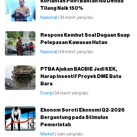
Korlantas Polri Bantah Isu Denda
Tilang Naik 150%
Nasional
| 34 menit yang lalu
Respons Kemhut Soal Dugaan Suap
Pelepasan Kawasan Hutan
Nasional
| 44 menit yang lalu
PTBA Ajukan BACBIE Jadi KEK,
Harap Insentif Proyek DME Batu
Bara
Energi
| 54 menit yang lalu
Ekonom Soroti Ekonomi Q2-2026
Bergantung pada Stimulus
Pemerintah
Market
| 1 jam yang lalu