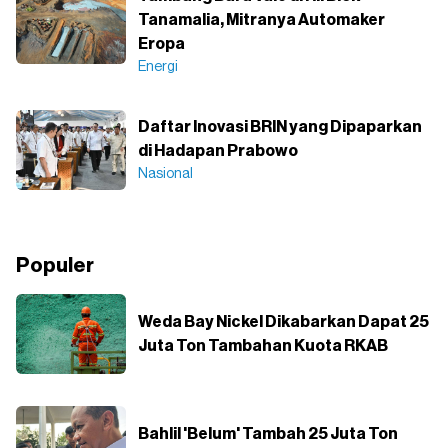
Tanamalia, Mitranya Automaker
Eropa
Energi
Daftar Inovasi BRIN yang Dipaparkan
di Hadapan Prabowo
Nasional
Populer
Weda Bay Nickel Dikabarkan Dapat 25
Juta Ton Tambahan Kuota RKAB
Bahlil 'Belum' Tambah 25 Juta Ton