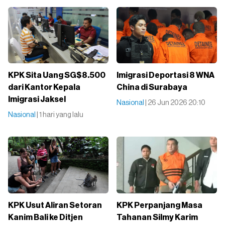
KPK Sita Uang SG$8.500
Imigrasi Deportasi 8 WNA
dari Kantor Kepala
China di Surabaya
Imigrasi Jaksel
Nasional
| 26 Jun 2026 20:10
Nasional
| 1 hari yang lalu
KPK Usut Aliran Setoran
KPK Perpanjang Masa
Kanim Bali ke Ditjen
Tahanan Silmy Karim