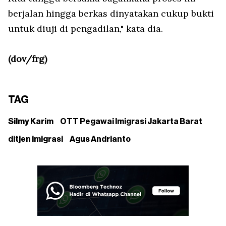
berjalan hingga berkas dinyatakan cukup bukti
untuk diuji di pengadilan," kata dia.
(dov/frg)
TAG
Silmy Karim
OTT Pegawai Imigrasi Jakarta Barat
ditjen imigrasi
Agus Andrianto