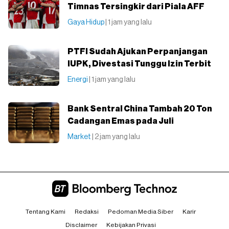
Timnas Tersingkir dari Piala AFF
Gaya Hidup
| 1 jam yang lalu
PTFI Sudah Ajukan Perpanjangan
IUPK, Divestasi Tunggu Izin Terbit
Energi
| 1 jam yang lalu
Bank Sentral China Tambah 20 Ton
Cadangan Emas pada Juli
Market
| 2 jam yang lalu
Tentang Kami
Redaksi
Pedoman Media Siber
Karir
Disclaimer
Kebijakan Privasi