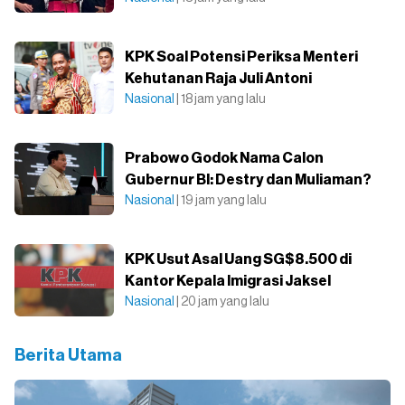
KPK Soal Potensi Periksa Menteri
Kehutanan Raja Juli Antoni
Nasional
| 18 jam yang lalu
Prabowo Godok Nama Calon
Gubernur BI: Destry dan Muliaman?
Nasional
| 19 jam yang lalu
KPK Usut Asal Uang SG$8.500 di
Kantor Kepala Imigrasi Jaksel
Nasional
| 20 jam yang lalu
Berita Utama