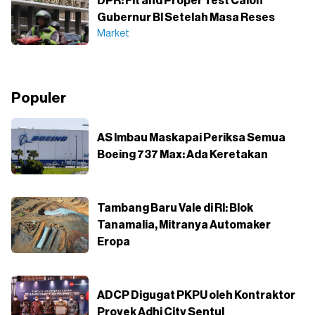
DPR: Fit and Proper Test Calon
Gubernur BI Setelah Masa Reses
Market
Populer
AS Imbau Maskapai Periksa Semua
Boeing 737 Max: Ada Keretakan
Tambang Baru Vale di RI: Blok
Tanamalia, Mitranya Automaker
Eropa
ADCP Digugat PKPU oleh Kontraktor
Proyek Adhi City Sentul