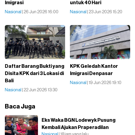
Imigrasi
untuk 40 Hari
Nasional
| 26 Jun 2026 16:00
Nasional
| 23 Jun 2026 15:20
Daftar Barang Bukti yang
KPK Geledah Kantor
Disita KPK dari 3 Lokasi di
Imigrasi Denpasar
Bali
Nasional
| 19 Jun 2026 19:10
Nasional
| 22 Jun 2026 13:30
Baca Juga
Eks Waka BGN Lodewyk Pusung
Kembali Ajukan Praperadilan
Nasional
| 18 jam yang lalu