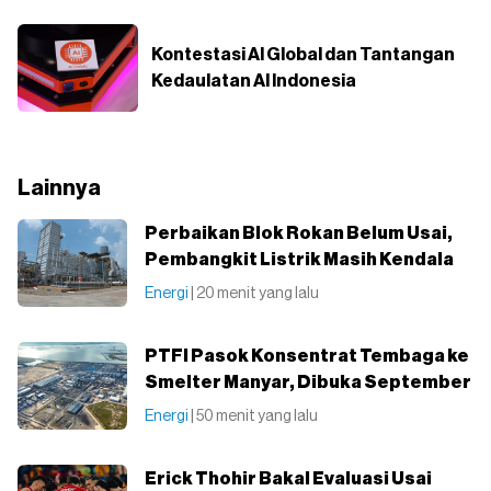
Kontestasi AI Global dan Tantangan
Kedaulatan AI Indonesia
Lainnya
Perbaikan Blok Rokan Belum Usai,
Pembangkit Listrik Masih Kendala
Energi
| 20 menit yang lalu
PTFI Pasok Konsentrat Tembaga ke
Smelter Manyar, Dibuka September
Energi
| 50 menit yang lalu
Erick Thohir Bakal Evaluasi Usai