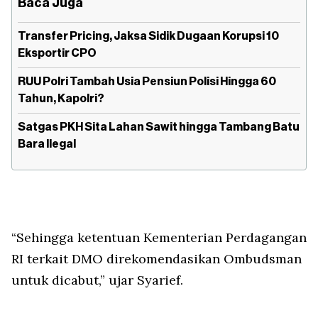
Baca Juga
Transfer Pricing, Jaksa Sidik Dugaan Korupsi 10
Eksportir CPO
RUU Polri Tambah Usia Pensiun Polisi Hingga 60
Tahun, Kapolri?
Satgas PKH Sita Lahan Sawit hingga Tambang Batu
Bara Ilegal
“Sehingga ketentuan Kementerian Perdagangan
RI terkait DMO direkomendasikan Ombudsman
untuk dicabut,” ujar Syarief.