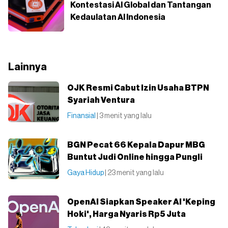
Kontestasi AI Global dan Tantangan
Kedaulatan AI Indonesia
Lainnya
OJK Resmi Cabut Izin Usaha BTPN
Syariah Ventura
Finansial
| 3 menit yang lalu
BGN Pecat 66 Kepala Dapur MBG
Buntut Judi Online hingga Pungli
Gaya Hidup
| 23 menit yang lalu
OpenAI Siapkan Speaker AI 'Keping
Hoki', Harga Nyaris Rp5 Juta