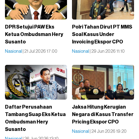
DPR Setujui PAW Eks
Polri Tahan Dirut PT MMS
Ketua Ombudsman Hery
Soal Kasus Under
Susanto
Invoicing Ekspor CPO
Nasional
| 21 Jul 2026 17:00
Nasional
| 29 Jun 2026 11:10
Daftar Perusahaan
Jaksa Hitung Kerugian
Tambang Suap Eks Ketua
Negara di Kasus Transfer
Ombudsman Hery
Pricing Ekspor CPO
Susanto
Nasional
| 24 Jun 2026 19:20