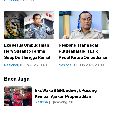
Nasional
| 26 Jun 2026 13:10
Eks Ketua Ombudsman
Respons Istana soal
Hery Susanto Terima
Putusan Majelis Etik
Suap Duit hingga Rumah
Pecat Ketua Ombudsman
Nasional
| 11 Jun 2026 19:40
Nasional
| 08 Jun 2026 20:30
Baca Juga
Eks Waka BGN Lodewyk Pusung
Kembali Ajukan Praperadilan
Nasional
| 6 jam yang lalu