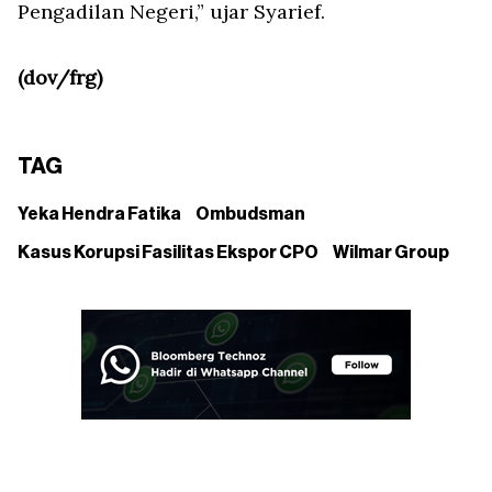
Pengadilan Negeri,” ujar Syarief.
(dov/frg)
TAG
Yeka Hendra Fatika
Ombudsman
Kasus Korupsi Fasilitas Ekspor CPO
Wilmar Group