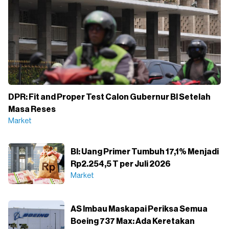
DPR: Fit and Proper Test Calon Gubernur BI Setelah
Masa Reses
Market
BI: Uang Primer Tumbuh 17,1% Menjadi
Rp2.254,5 T per Juli 2026
Market
AS Imbau Maskapai Periksa Semua
Boeing 737 Max: Ada Keretakan