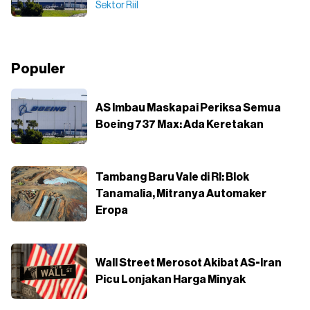
Sektor Riil
Populer
AS Imbau Maskapai Periksa Semua
Boeing 737 Max: Ada Keretakan
Tambang Baru Vale di RI: Blok
Tanamalia, Mitranya Automaker
Eropa
Wall Street Merosot Akibat AS-Iran
Picu Lonjakan Harga Minyak