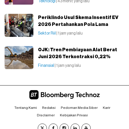
Teknologi
| 43 menit yang lalu
Periklindo Usul Skema Insentif EV
2026 Pertahankan Pola Lama
Sektor Riil
| 1 jam yang lalu
OJK: Tren Pembiayaan Alat Berat
Juni 2026 Terkontraksi 0,22%
Finansial
| 1 jam yang lalu
Tentang Kami
Redaksi
Pedoman Media Siber
Karir
Disclaimer
Kebijakan Privasi