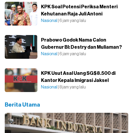
KPK Soal Potensi Periksa Menteri
Kehutanan Raja Juli Antoni
Nasional
| 6 jam yang lalu
Prabowo Godok Nama Calon
Gubernur BI: Destry dan Muliaman?
Nasional
| 6 jam yang lalu
KPK Usut Asal Uang SG$8.500 di
Kantor Kepala Imigrasi Jaksel
Nasional
| 8 jam yang lalu
Berita Utama