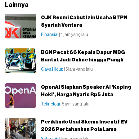
Lainnya
OJK Resmi Cabut Izin Usaha BTPN
Syariah Ventura
Finansial
| 4 jam yang lalu
BGN Pecat 66 Kepala Dapur MBG
Buntut Judi Online hingga Pungli
Gaya Hidup
| 5 jam yang lalu
OpenAI Siapkan Speaker AI 'Keping
Hoki', Harga Nyaris Rp5 Juta
Teknologi
| 5 jam yang lalu
Periklindo Usul Skema Insentif EV
2026 Pertahankan Pola Lama