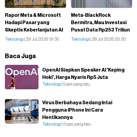
Rapor Meta & Microsoft
Meta-BlackRock
Hadapi Pasar yang
Bermitra, Mau Investasi
Skeptis Keberlanjutan AI
Pusat Data Rp253 Triliun
Teknologi
| 29 Jul 2026 19:30
Teknologi
| 28 Jul 2026 20:30
Baca Juga
OpenAI Siapkan Speaker AI 'Keping
Hoki', Harga Nyaris Rp5 Juta
Teknologi
| 5 jam yang lalu
Virus Berbahaya Sedang Intai
Pengguna iPhone Ini Cara
Hentikannya
Teknologi
| 11 jam yang lalu