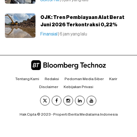
Sektor Riil
| 5 jam yang lalu
OJK: Tren Pembiayaan Alat Berat
Juni 2026 Terkontraksi 0,22%
Finansial
| 6 jam yang lalu
Tentang Kami
Redaksi
Pedoman Media Siber
Karir
Disclaimer
Kebijakan Privasi
Hak Cipta © 2023 - Properti Berita Mediatama Indonesia