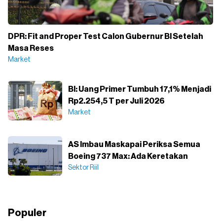
DPR: Fit and Proper Test Calon Gubernur BI Setelah
Masa Reses
Market
BI: Uang Primer Tumbuh 17,1% Menjadi
Rp2.254,5 T per Juli 2026
Market
AS Imbau Maskapai Periksa Semua
Boeing 737 Max: Ada Keretakan
Sektor Riil
Populer