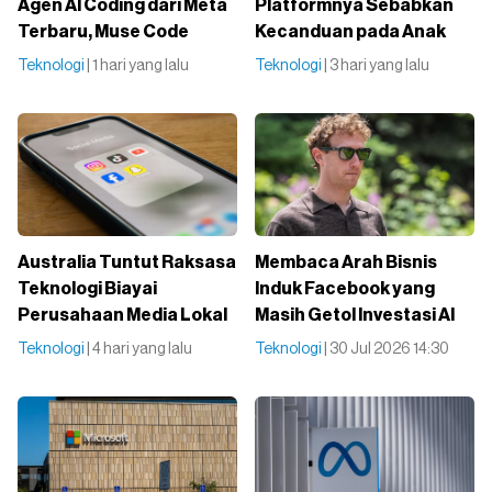
Agen AI Coding dari Meta
Platformnya Sebabkan
Terbaru, Muse Code
Kecanduan pada Anak
Teknologi
| 1 hari yang lalu
Teknologi
| 3 hari yang lalu
Australia Tuntut Raksasa
Membaca Arah Bisnis
Teknologi Biayai
Induk Facebook yang
Perusahaan Media Lokal
Masih Getol Investasi AI
Teknologi
| 4 hari yang lalu
Teknologi
| 30 Jul 2026 14:30