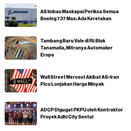
AS Imbau Maskapai Periksa Semua
Boeing 737 Max: Ada Keretakan
Tambang Baru Vale di RI: Blok
Tanamalia, Mitranya Automaker
Eropa
Wall Street Merosot Akibat AS-Iran
Picu Lonjakan Harga Minyak
ADCP Digugat PKPU oleh Kontraktor
Proyek Adhi City Sentul