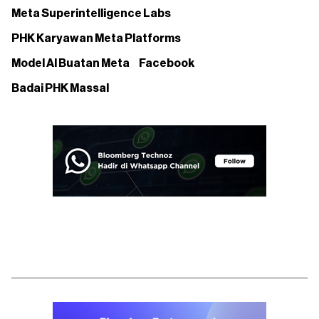
Meta Superintelligence Labs
PHK Karyawan Meta Platforms
Model AI Buatan Meta
Facebook
Badai PHK Massal