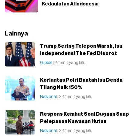
Kedaulatan AI Indonesia
Lainnya
Trump Sering Telepon Warsh, Isu
Independensi The Fed Disorot
Global
| 2 menit yang lalu
Korlantas Polri Bantah Isu Denda
Tilang Naik 150%
Nasional
| 22 menit yang lalu
Respons Kemhut Soal Dugaan Suap
Pelepasan Kawasan Hutan
Nasional
| 32 menit yang lalu