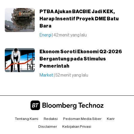
PTBA Ajukan BACBIE Jadi KEK,
Harap Insentif Proyek DME Batu
Bara
Energi
| 42 menit yang lalu
Ekonom Soroti Ekonomi Q2-2026
Bergantung pada Stimulus
Pemerintah
Market
| 52 menit yang lalu
Tentang Kami
Redaksi
Pedoman Media Siber
Karir
Disclaimer
Kebijakan Privasi