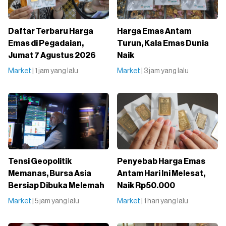
Daftar Terbaru Harga
Harga Emas Antam
Emas di Pegadaian,
Turun, Kala Emas Dunia
Jumat 7 Agustus 2026
Naik
Market
| 1 jam yang lalu
Market
| 3 jam yang lalu
Tensi Geopolitik
Penyebab Harga Emas
Memanas, Bursa Asia
Antam Hari Ini Melesat,
Bersiap Dibuka Melemah
Naik Rp50.000
Market
| 5 jam yang lalu
Market
| 1 hari yang lalu