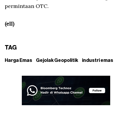
permintaan OTC.
(ell)
TAG
Harga Emas
Gejolak Geopolitik
industri emas