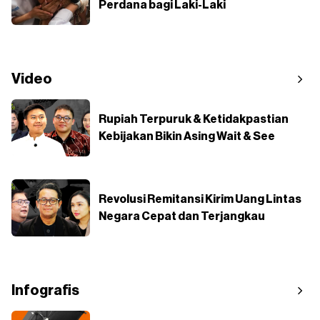
Perdana bagi Laki-Laki
Video
Rupiah Terpuruk & Ketidakpastian
Kebijakan Bikin Asing Wait & See
Revolusi Remitansi Kirim Uang Lintas
Negara Cepat dan Terjangkau
Infografis