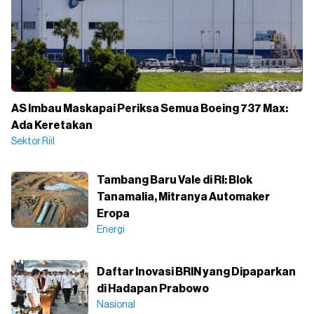
AS Imbau Maskapai Periksa Semua Boeing 737 Max:
Ada Keretakan
Sektor Riil
Tambang Baru Vale di RI: Blok
Tanamalia, Mitranya Automaker
Eropa
Energi
Daftar Inovasi BRIN yang Dipaparkan
di Hadapan Prabowo
Nasional