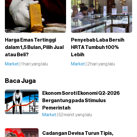
Harga Emas Tertinggi
Penyebab Laba Bersih
dalam 1,5 Bulan, Pilih Jual
HRTA Tumbuh 100%
atau Beli?
Lebih
Market
| 1 hari yang lalu
Market
| 2 hari yang lalu
Baca Juga
Ekonom Soroti Ekonomi Q2-2026
Bergantung pada Stimulus
Pemerintah
Market
| 52 menit yang lalu
Cadangan Devisa Turun Tipis,