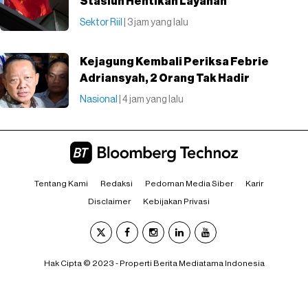
Stasiun Hentikan Layanan
Sektor Riil
| 3 jam yang lalu
Kejagung Kembali Periksa Febrie
Adriansyah, 2 Orang Tak Hadir
Nasional
| 4 jam yang lalu
Tentang Kami
Redaksi
Pedoman Media Siber
Karir
Disclaimer
Kebijakan Privasi
Hak Cipta © 2023 - Properti Berita Mediatama Indonesia