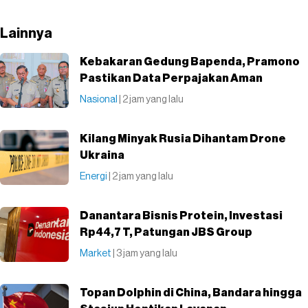
Lainnya
Kebakaran Gedung Bapenda, Pramono
Pastikan Data Perpajakan Aman
Nasional
| 2 jam yang lalu
Kilang Minyak Rusia Dihantam Drone
Ukraina
Energi
| 2 jam yang lalu
Danantara Bisnis Protein, Investasi
Rp44,7 T, Patungan JBS Group
Market
| 3 jam yang lalu
Topan Dolphin di China, Bandara hingga