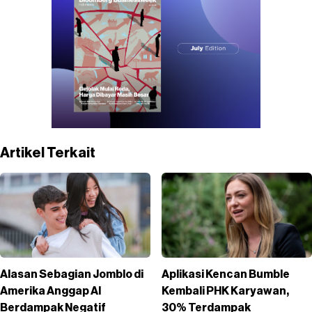
Artikel Terkait
Alasan Sebagian Jomblo di
Aplikasi Kencan Bumble
Amerika Anggap AI
Kembali PHK Karyawan,
Berdampak Negatif
30% Terdampak