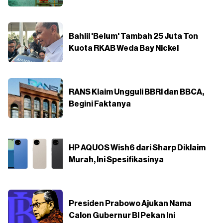
Bahlil 'Belum' Tambah 25 Juta Ton
Kuota RKAB Weda Bay Nickel
RANS Klaim Ungguli BBRI dan BBCA,
Begini Faktanya
HP AQUOS Wish6 dari Sharp Diklaim
Murah, Ini Spesifikasinya
Presiden Prabowo Ajukan Nama
Calon Gubernur BI Pekan Ini