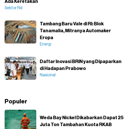
Ada Keretakan
Sektor Riil
Tambang Baru Vale di RI: Blok
Tanamalia, Mitranya Automaker
Eropa
Energi
Daftar Inovasi BRIN yang Dipaparkan
di Hadapan Prabowo
Nasional
Populer
Weda Bay Nickel Dikabarkan Dapat 25
Juta Ton Tambahan Kuota RKAB