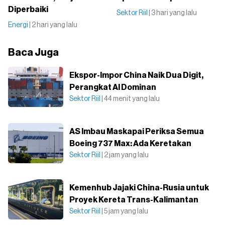
Diperbaiki
Sektor Riil
| 3 hari yang lalu
Energi
| 2 hari yang lalu
Baca Juga
Ekspor-Impor China Naik Dua Digit,
Perangkat AI Dominan
Sektor Riil
| 44 menit yang lalu
AS Imbau Maskapai Periksa Semua
Boeing 737 Max: Ada Keretakan
Sektor Riil
| 2 jam yang lalu
Kemenhub Jajaki China-Rusia untuk
Proyek Kereta Trans-Kalimantan
Sektor Riil
| 5 jam yang lalu