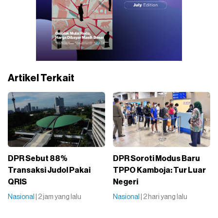
Artikel Terkait
DPR Sebut 88%
DPR Soroti Modus Baru
Transaksi Judol Pakai
TPPO Kamboja: Tur Luar
QRIS
Negeri
Nasional
| 2 jam yang lalu
Nasional
| 2 hari yang lalu