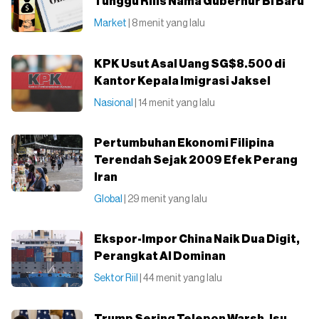
Tunggu Rilis Nama Gubernur BI Baru
Market
| 8 menit yang lalu
KPK Usut Asal Uang SG$8.500 di
Kantor Kepala Imigrasi Jaksel
Nasional
| 14 menit yang lalu
Pertumbuhan Ekonomi Filipina
Terendah Sejak 2009 Efek Perang
Iran
Global
| 29 menit yang lalu
Ekspor-Impor China Naik Dua Digit,
Perangkat AI Dominan
Sektor Riil
| 44 menit yang lalu