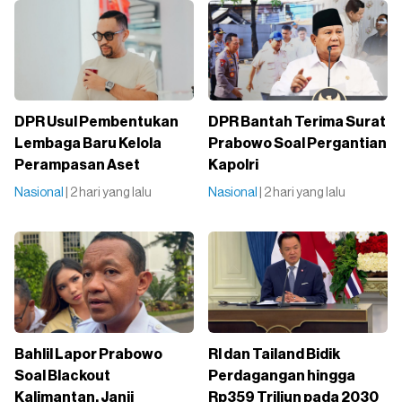
DPR Usul Pembentukan
DPR Bantah Terima Surat
Lembaga Baru Kelola
Prabowo Soal Pergantian
Perampasan Aset
Kapolri
Nasional
| 2 hari yang lalu
Nasional
| 2 hari yang lalu
Bahlil Lapor Prabowo
RI dan Tailand Bidik
Soal Blackout
Perdagangan hingga
Kalimantan, Janji
Rp359 Triliun pada 2030