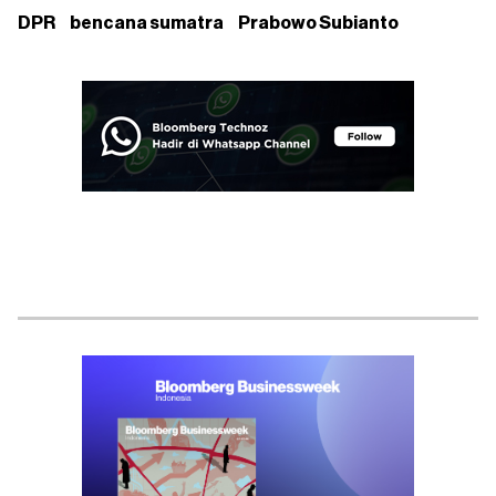
DPR
bencana sumatra
Prabowo Subianto