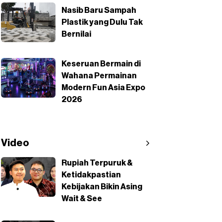
Nasib Baru Sampah
Plastik yang Dulu Tak
Bernilai
Keseruan Bermain di
Wahana Permainan
Modern Fun Asia Expo
2026
Video
Rupiah Terpuruk &
Ketidakpastian
Kebijakan Bikin Asing
Wait & See