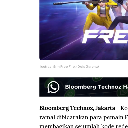
Ilustrasi Gim Free Fire. (Dok: Garena)
Bloomberg Technoz, Jakarta
- Ko
ramai dibicarakan para pemain Fr
membagikan sejumlah kode redee