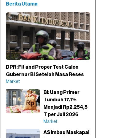
Berita Utama
DPR: Fit and Proper Test Calon
Gubernur BI Setelah Masa Reses
Market
BI: Uang Primer
Tumbuh 17,1%
Menjadi Rp2.254,5
T per Juli 2026
Market
AS Imbau Maskapai