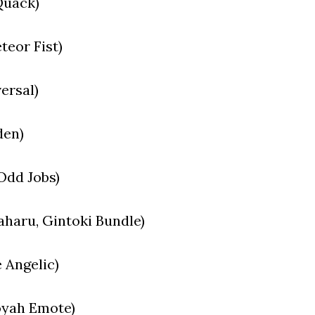
Quack)
eor Fist)
ersal)
en)
Odd Jobs)
aru, Gintoki Bundle)
 Angelic)
oyah Emote)