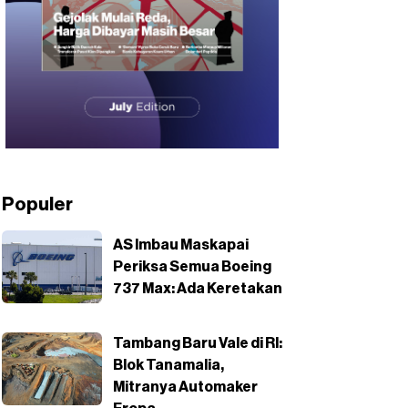
Populer
AS Imbau Maskapai
Periksa Semua Boeing
737 Max: Ada Keretakan
Tambang Baru Vale di RI:
Blok Tanamalia,
Mitranya Automaker