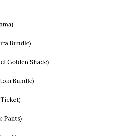
tama)
ra Bundle)
el Golden Shade)
oki Bundle)
Ticket)
c Pants)