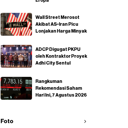
Eropa
Wall Street Merosot
Akibat AS-Iran Picu
Lonjakan Harga Minyak
ADCP Digugat PKPU
oleh Kontraktor Proyek
Adhi City Sentul
Rangkuman
Rekomendasi Saham
Hari Ini, 7 Agustus 2026
Foto