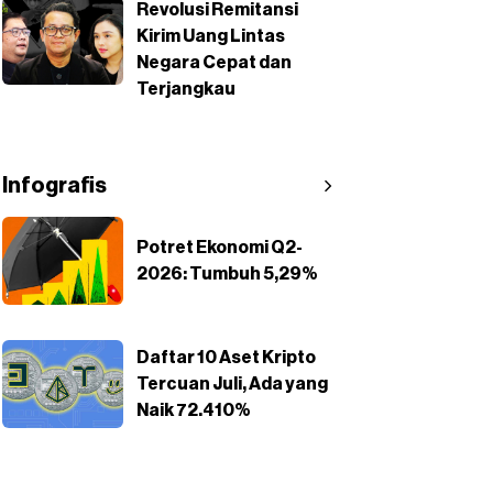
Revolusi Remitansi
Kirim Uang Lintas
Negara Cepat dan
Terjangkau
Infografis
Potret Ekonomi Q2-
2026: Tumbuh 5,29%
Daftar 10 Aset Kripto
Tercuan Juli, Ada yang
Naik 72.410%