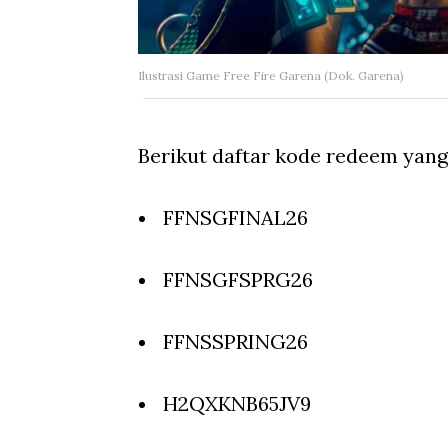
Ilustrasi Game Free Fire Garena (Dok. Garena)
Berikut daftar kode redeem yang 
FFNSGFINAL26
FFNSGFSPRG26
FFNSSPRING26
H2QXKNB65JV9