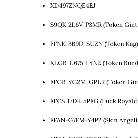
XD497ZNQE4EJ
S9QK-2L6V-P3MR (Token Gin
FFNK-BB9D-SUZN (Token Kagu
XLGB-U675-LYN2 (Token Bund
FFGB-YG2M-GPLR (Token Gint
FFCS-17DK-5PFG (Luck Royale 
FFAN-G7FM-Y4P2 (Skin Angeli