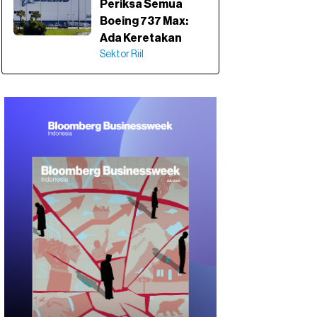
Periksa Semua
Boeing 737 Max:
Ada Keretakan
Sektor Riil