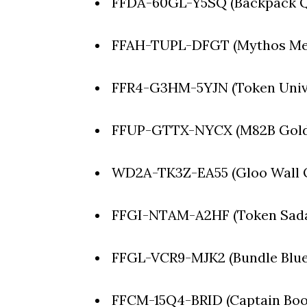
FFDA-60GL-Y5SQ (Backpack 
FFAH-TUPL-DFGT (Mythos Met
FFR4-G3HM-5YJN (Token Univ
FFUP-GTTX-NYCX (M82B Gold
WD2A-TK3Z-EA55 (Gloo Wall 
FFGI-NTAM-A2HF (Token Sadah
FFGL-VCR9-MJK2 (Bundle Blue
FFCM-15Q4-BRID (Captain Bo