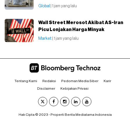
Global
| 1 jam yang lalu
Wall Street Merosot Akibat AS-Iran
Picu Lonjakan Harga Minyak
Market
| 1 jam yang lalu
Tentang Kami
Redaksi
Pedoman Media Siber
Karir
Disclaimer
Kebijakan Privasi
Hak Cipta © 2023 - Properti Berita Mediatama Indonesia