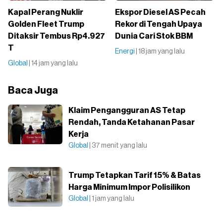
Kapal Perang Nuklir
Ekspor Diesel AS Pecah
Golden Fleet Trump
Rekor di Tengah Upaya
Ditaksir Tembus Rp4.927
Dunia Cari Stok BBM
T
Energi
| 18 jam yang lalu
Global
| 14 jam yang lalu
Baca Juga
Klaim Pengangguran AS Tetap
Rendah, Tanda Ketahanan Pasar
Kerja
Global
| 37 menit yang lalu
Trump Tetapkan Tarif 15% & Batas
Harga Minimum Impor Polisilikon
Global
| 1 jam yang lalu