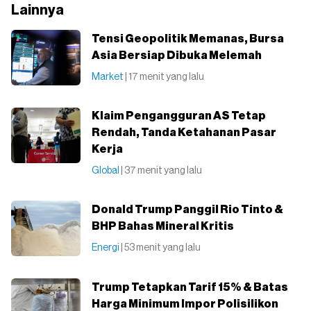
Lainnya
Tensi Geopolitik Memanas, Bursa
Asia Bersiap Dibuka Melemah
Market
| 17 menit yang lalu
Klaim Pengangguran AS Tetap
Rendah, Tanda Ketahanan Pasar
Kerja
Global
| 37 menit yang lalu
Donald Trump Panggil Rio Tinto &
BHP Bahas Mineral Kritis
Energi
| 53 menit yang lalu
Trump Tetapkan Tarif 15% & Batas
Harga Minimum Impor Polisilikon