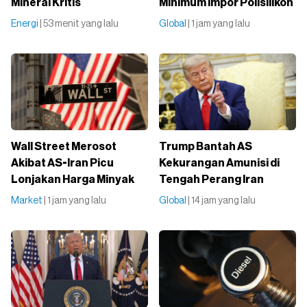
Mineral Kritis
Minimum Impor Polisilikon
Energi
| 53 menit yang lalu
Global
| 1 jam yang lalu
Wall Street Merosot
Trump Bantah AS
Akibat AS-Iran Picu
Kekurangan Amunisi di
Lonjakan Harga Minyak
Tengah Perang Iran
Market
| 1 jam yang lalu
Global
| 14 jam yang lalu