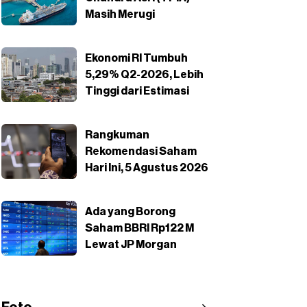
Masih Merugi
Ekonomi RI Tumbuh
5,29% Q2-2026, Lebih
Tinggi dari Estimasi
Rangkuman
Rekomendasi Saham
Hari Ini, 5 Agustus 2026
Ada yang Borong
Saham BBRI Rp122 M
Lewat JP Morgan