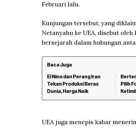
Februari lalu.
Kunjungan tersebut, yang diklai
Netanyahu ke UEA, disebut oleh 
bersejarah dalam hubungan antar
Baca Juga
El Nino dan Perang Iran
Bertem
Tekan Produksi Beras
Pilih 
Dunia, Harga Naik
Ketimb
UEA juga menepis kabar menerima