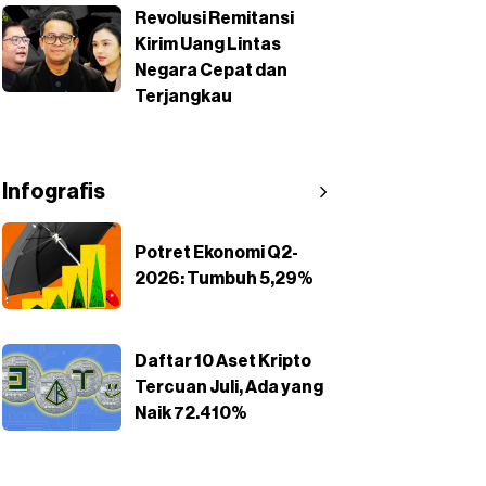
Revolusi Remitansi
Kirim Uang Lintas
Negara Cepat dan
Terjangkau
Infografis
Potret Ekonomi Q2-
2026: Tumbuh 5,29%
Daftar 10 Aset Kripto
Tercuan Juli, Ada yang
Naik 72.410%