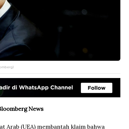
oomberg)
- Bloomberg News
at Arab (UEA) membantah klaim bahwa