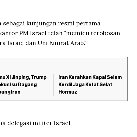
m sebagai kunjungan resmi pertama
kantor PM Israel telah "memicu terobosan
a Israel dan Uni Emirat Arab."
u Xi Jinping, Trump
Iran Kerahkan Kapal Selam
Fokus Isu Dagang
Kerdil Jaga Ketat Selat
ang Iran
Hormuz
 delegasi militer Israel.