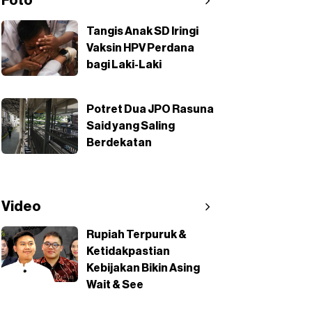
Foto
Tangis Anak SD Iringi
Vaksin HPV Perdana
bagi Laki-Laki
Potret Dua JPO Rasuna
Said yang Saling
Berdekatan
Video
Rupiah Terpuruk &
Ketidakpastian
Kebijakan Bikin Asing
Wait & See