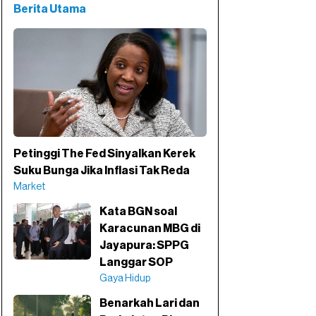
Berita Utama
Petinggi The Fed Sinyalkan Kerek
Suku Bunga Jika Inflasi Tak Reda
Market
Kata BGN soal
Karacunan MBG di
Jayapura: SPPG
Langgar SOP
Gaya Hidup
Benarkah Lari dan