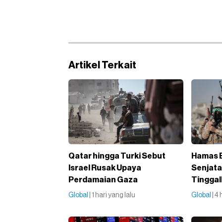
Artikel Terkait
Qatar hingga Turki Sebut
Hamas B
Israel Rusak Upaya
Senjata
Perdamaian Gaza
Tingga
Global
| 1 hari yang lalu
Global
| 4