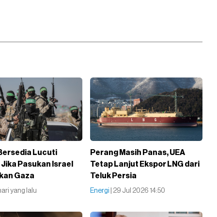
ersedia Lucuti
Perang Masih Panas, UEA
 Jika Pasukan Israel
Tetap Lanjut Ekspor LNG dari
lkan Gaza
Teluk Persia
 hari yang lalu
Energi
| 29 Jul 2026 14:50