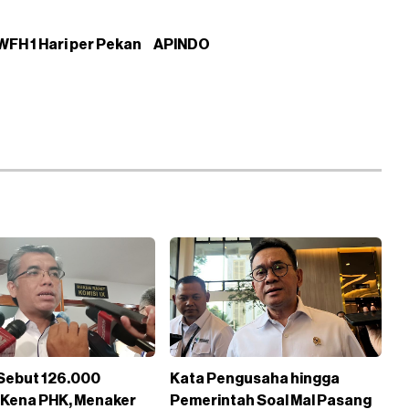
WFH 1 Hari per Pekan
APINDO
Sebut 126.000
Kata Pengusaha hingga
 Kena PHK, Menaker
Pemerintah Soal Mal Pasang