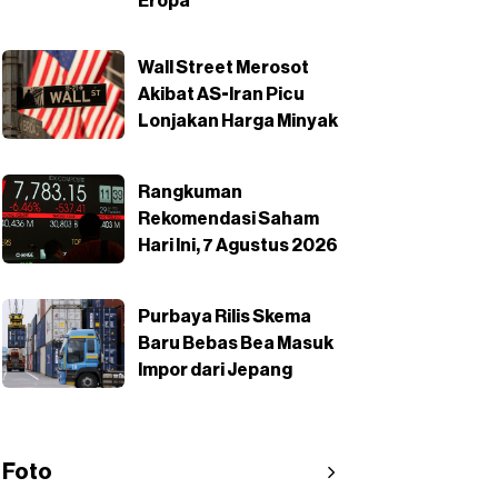
Eropa
Wall Street Merosot
Akibat AS-Iran Picu
Lonjakan Harga Minyak
Rangkuman
Rekomendasi Saham
Hari Ini, 7 Agustus 2026
Purbaya Rilis Skema
Baru Bebas Bea Masuk
Impor dari Jepang
Foto