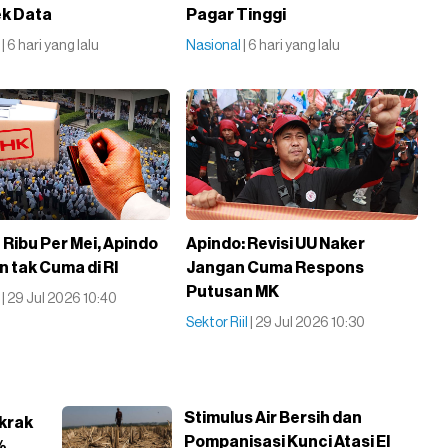
k Data
Pagar Tinggi
l
| 6 hari yang lalu
Nasional
| 6 hari yang lalu
 Ribu Per Mei, Apindo
Apindo: Revisi UU Naker
n tak Cuma di RI
Jangan Cuma Respons
Putusan MK
l
| 29 Jul 2026 10:40
Sektor Riil
| 29 Jul 2026 10:30
Stimulus Air Bersih dan
gkrak
Pompanisasi Kunci Atasi El
%