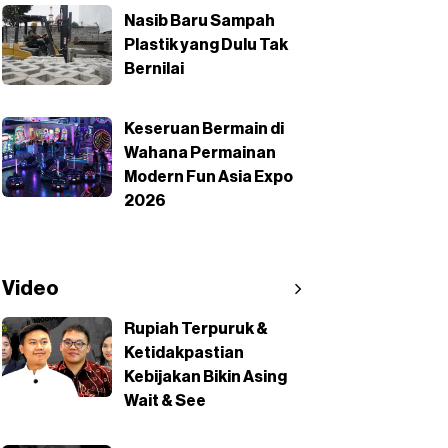
Nasib Baru Sampah
Plastik yang Dulu Tak
Bernilai
Keseruan Bermain di
Wahana Permainan
Modern Fun Asia Expo
2026
Video
Rupiah Terpuruk &
Ketidakpastian
Kebijakan Bikin Asing
Wait & See