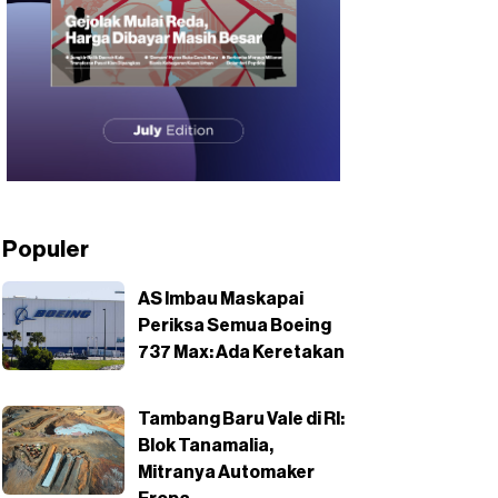
Populer
AS Imbau Maskapai
Periksa Semua Boeing
737 Max: Ada Keretakan
Tambang Baru Vale di RI:
Blok Tanamalia,
Mitranya Automaker