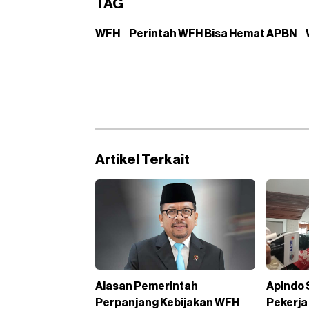
TAG
WFH
Perintah WFH Bisa Hemat APBN
Artikel Terkait
Alasan Pemerintah
Apindo 
Perpanjang Kebijakan WFH
Pekerja