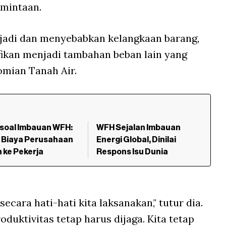
mintaan.
rjadi dan menyebabkan kelangkaan barang,
ifikan menjadi tambahan beban lain yang
mian Tanah Air.
soal Imbauan WFH:
WFH Sejalan Imbauan
 Biaya Perusahaan
Energi Global, Dinilai
 ke Pekerja
Respons Isu Dunia
ecara hati-hati kita laksanakan," tutur dia.
oduktivitas tetap harus dijaga. Kita tetap