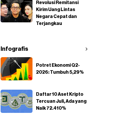
Revolusi Remitansi
Kirim Uang Lintas
Negara Cepat dan
Terjangkau
Infografis
Potret Ekonomi Q2-
2026: Tumbuh 5,29%
Daftar 10 Aset Kripto
Tercuan Juli, Ada yang
Naik 72.410%