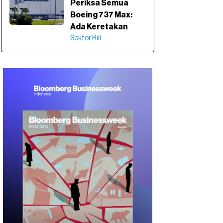
Periksa Semua
Boeing 737 Max:
Ada Keretakan
Sektor Riil