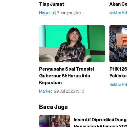
Tiap Jumat
Akan Ce
Nasional
| 3 hari yang lalu
Sektor Rii
Pengusaha Soal Transisi
PHK 126
Gubernur BI: Harus Ada
Yakinka
Kepastian
Sektor Rii
Market
| 29 Jul 2026 13:10
Baca Juga
Insentif Diprediksi Don
Penjualan EV hingga 20