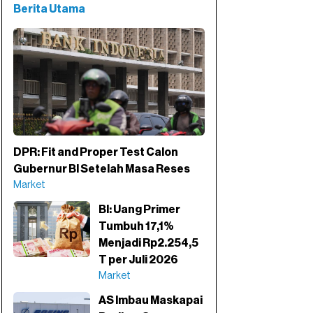
Berita Utama
DPR: Fit and Proper Test Calon
Gubernur BI Setelah Masa Reses
Market
BI: Uang Primer
Tumbuh 17,1%
Menjadi Rp2.254,5
T per Juli 2026
Market
AS Imbau Maskapai