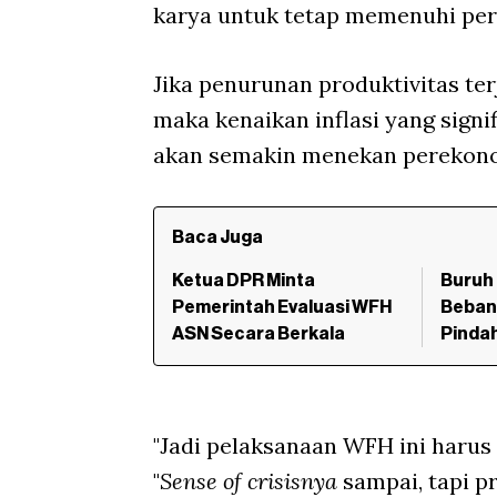
karya untuk tetap memenuhi per
Jika penurunan produktivitas te
maka kenaikan inflasi yang sign
akan semakin menekan perekono
Baca Juga
Ketua DPR Minta
Buruh 
Pemerintah Evaluasi WFH
Beban
ASN Secara Berkala
Pindah
"Jadi pelaksanaan WFH ini harus s
"
Sense of crisisnya
sampai, tapi pr