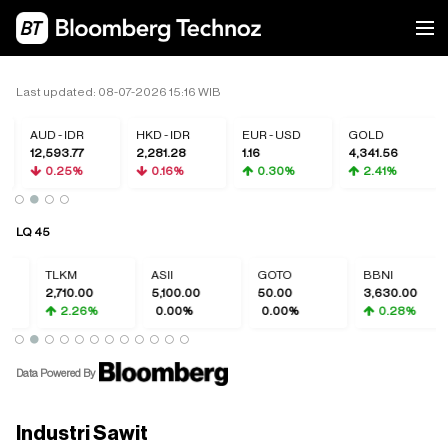
Last updated: 08-07-2026 15:16 WIB
AUD - IDR
HKD - IDR
EUR - USD
GOLD
12,593.77
2,281.28
1.16
4,341.56
0.25%
0.16%
0.30%
2.41%
LQ 45
TLKM
ASII
GOTO
BBNI
2,710.00
5,100.00
50.00
3,630.00
2.26%
0.00%
0.00%
0.28%
Data Powered By
Industri Sawit