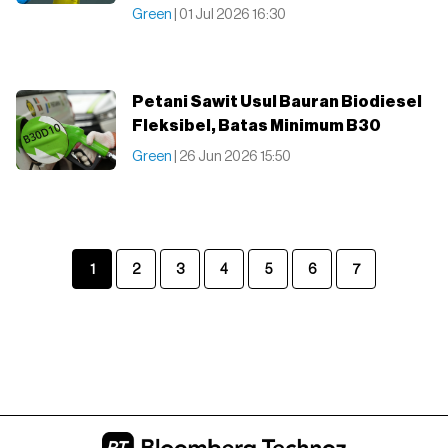
Green
| 01 Jul 2026 16:30
Petani Sawit Usul Bauran Biodiesel
Fleksibel, Batas Minimum B30
Green
| 26 Jun 2026 15:50
1
2
3
4
5
6
7