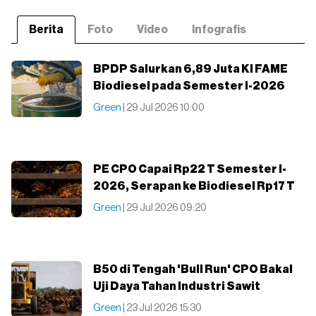
Berita
Foto
Video
Infografis
BPDP Salurkan 6,89 Juta Kl FAME
Biodiesel pada Semester I-2026
Green
| 29 Jul 2026 10:00
PE CPO Capai Rp22 T Semester I-
2026, Serapan ke Biodiesel Rp17 T
Green
| 29 Jul 2026 09:20
B50 di Tengah 'Bull Run' CPO Bakal
Uji Daya Tahan Industri Sawit
Green
| 23 Jul 2026 15:30