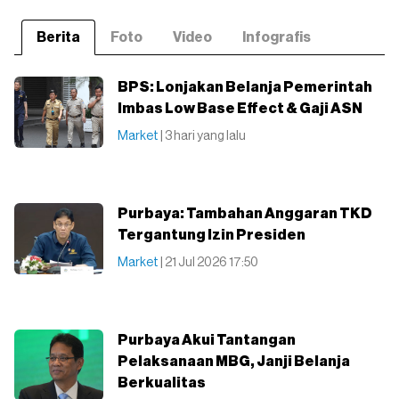
Berita
Foto
Video
Infografis
BPS: Lonjakan Belanja Pemerintah
Imbas Low Base Effect & Gaji ASN
Market
| 3 hari yang lalu
Purbaya: Tambahan Anggaran TKD
Tergantung Izin Presiden
Market
| 21 Jul 2026 17:50
Purbaya Akui Tantangan
Pelaksanaan MBG, Janji Belanja
Berkualitas