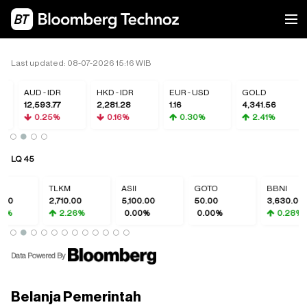
Last updated: 08-07-2026 15:16 WIB
AUD - IDR
HKD - IDR
EUR - USD
GOLD
12,593.77
2,281.28
1.16
4,341.56
0.25%
0.16%
0.30%
2.41%
LQ 45
TLKM
ASII
GOTO
BBNI
2,710.00
5,100.00
50.00
3,630.00
2.26%
0.00%
0.00%
0.28%
Data Powered By
Belanja Pemerintah