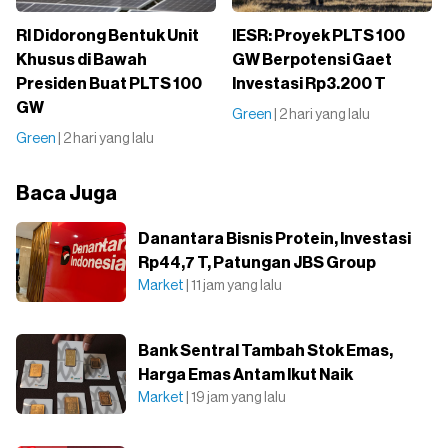
RI Didorong Bentuk Unit
IESR: Proyek PLTS 100
Khusus di Bawah
GW Berpotensi Gaet
Presiden Buat PLTS 100
Investasi Rp3.200 T
GW
Green
| 2 hari yang lalu
Green
| 2 hari yang lalu
Baca Juga
Danantara Bisnis Protein, Investasi
Rp44,7 T, Patungan JBS Group
Market
| 11 jam yang lalu
Bank Sentral Tambah Stok Emas,
Harga Emas Antam Ikut Naik
Market
| 19 jam yang lalu