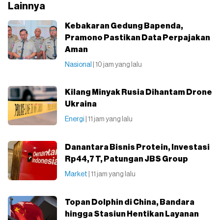
Lainnya
Kebakaran Gedung Bapenda,
Pramono Pastikan Data Perpajakan
Aman
Nasional
| 10 jam yang lalu
Kilang Minyak Rusia Dihantam Drone
Ukraina
Energi
| 11 jam yang lalu
Danantara Bisnis Protein, Investasi
Rp44,7 T, Patungan JBS Group
Market
| 11 jam yang lalu
Topan Dolphin di China, Bandara
hingga Stasiun Hentikan Layanan