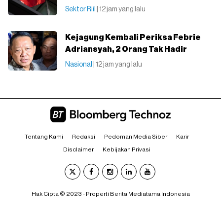
Sektor Riil
| 12 jam yang lalu
Kejagung Kembali Periksa Febrie
Adriansyah, 2 Orang Tak Hadir
Nasional
| 12 jam yang lalu
Tentang Kami
Redaksi
Pedoman Media Siber
Karir
Disclaimer
Kebijakan Privasi
Hak Cipta © 2023 - Properti Berita Mediatama Indonesia