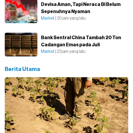
Devisa Aman, Tapi Neraca BI Belum
Sepenuhnya Nyaman
Market
| 20 jam yang lalu
Bank Sentral China Tambah 20 Ton
Cadangan Emas pada Juli
Market
| 23 jam yang lalu
Berita Utama