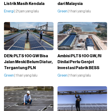
Listrik Masih Kendala
dari Malaysia
Energi
| 21 jam yang lalu
Green
| 1 hari yang lalu
DEN: PLTS 100 GW Bisa
Ambisi PLTS 100 GW, RI
Jalan Meski Belum Diatur,
Dinilai Perlu Genjot
Tergantung PLN
Investasi Pabrik BESS
Green
| 1 hari yang lalu
Green
| 1 hari yang lalu