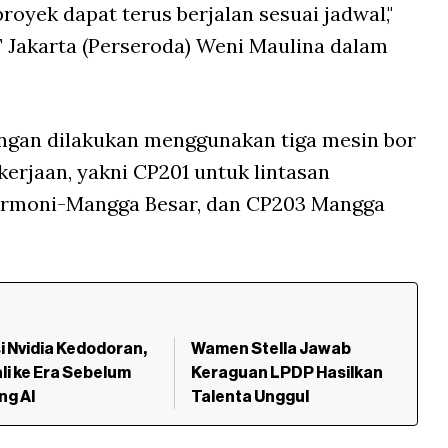
royek dapat terus berjalan sesuai jadwal,"
 Jakarta (Perseroda) Weni Maulina dalam
.
ngan dilakukan menggunakan tiga mesin bor
kerjaan, yakni CP201 untuk lintasan
armoni-Mangga Besar, dan CP203 Mangga
i Nvidia Kedodoran,
Wamen Stella Jawab
i ke Era Sebelum
Keraguan LPDP Hasilkan
ng AI
Talenta Unggul