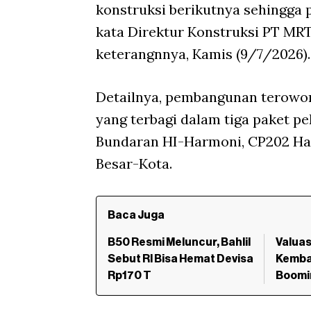
konstruksi berikutnya sehingga p
kata Direktur Konstruksi PT MRT
keterangnnya, Kamis (9/7/2026)
Detailnya, pembangunan terowo
yang terbagi dalam tiga paket pe
Bundaran HI-Harmoni, CP202 H
Besar-Kota.
Baca Juga
B50 Resmi Meluncur, Bahlil
Valuas
Sebut RI Bisa Hemat Devisa
Kembal
Rp170 T
Boomi