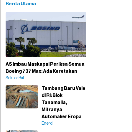
Berita Utama
AS Imbau Maskapai Periksa Semua
Boeing 737 Max: Ada Keretakan
Sektor Riil
Tambang Baru Vale
di RI: Blok
Tanamalia,
Mitranya
Automaker Eropa
Energi