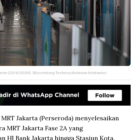
 Senin (22/6/2026). (Bloomberg Technoz/Andrean Kristianto)
 MRT Jakarta (Perseroda) menyelesaikan
ra MRT Jakarta Fase 2A yang
 HI Bank Jakarta hingga Stasiun Kota.