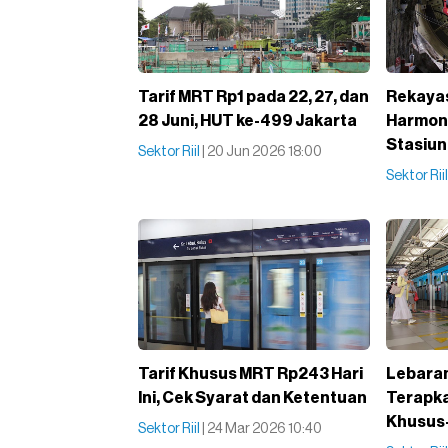
Tarif MRT Rp1 pada 22, 27, dan
Rekayas
28 Juni, HUT ke-499 Jakarta
Harmoni
Stasiu
Sektor Riil
| 20 Jun 2026 18:00
Sektor Rii
Tarif Khusus MRT Rp243 Hari
Lebaran
Ini, Cek Syarat dan Ketentuan
Terapka
Khusus-
Sektor Riil
| 24 Mar 2026 10:40