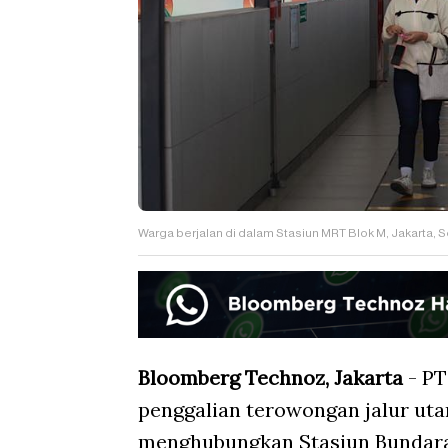
Warga berjalan di dalam Stasiun MRT Blok M, Jakarta,
Bloomberg Technoz, Jakarta
- PT
penggalian terowongan jalur uta
menghubungkan Stasiun Bundaran