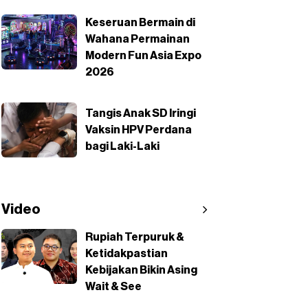
Keseruan Bermain di
Wahana Permainan
Modern Fun Asia Expo
2026
Tangis Anak SD Iringi
Vaksin HPV Perdana
bagi Laki-Laki
Video
Rupiah Terpuruk &
Ketidakpastian
Kebijakan Bikin Asing
Wait & See