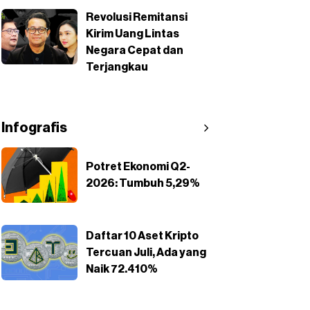
Revolusi Remitansi
Kirim Uang Lintas
Negara Cepat dan
Terjangkau
Infografis
Potret Ekonomi Q2-
2026: Tumbuh 5,29%
Daftar 10 Aset Kripto
Tercuan Juli, Ada yang
Naik 72.410%