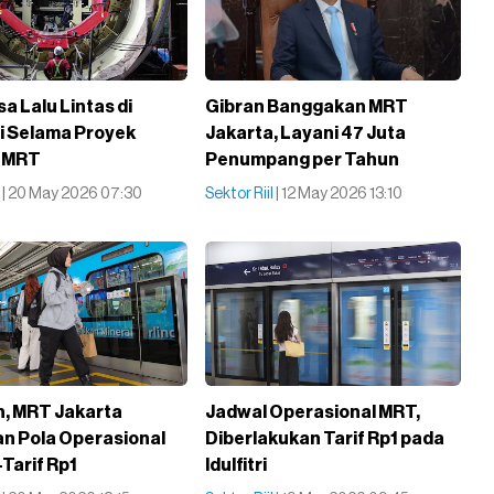
a Lalu Lintas di
Gibran Banggakan MRT
 Selama Proyek
Jakarta, Layani 47 Juta
n MRT
Penumpang per Tahun
l
| 20 May 2026 07:30
Sektor Riil
| 12 May 2026 13:10
, MRT Jakarta
Jadwal Operasional MRT,
n Pola Operasional
Diberlakukan Tarif Rp1 pada
Tarif Rp1
Idulfitri