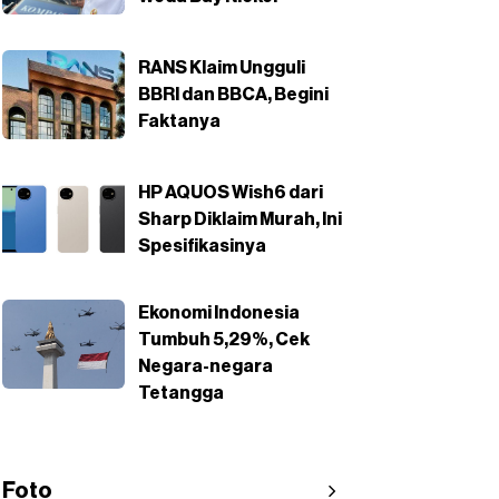
RANS Klaim Ungguli
BBRI dan BBCA, Begini
Faktanya
HP AQUOS Wish6 dari
Sharp Diklaim Murah, Ini
Spesifikasinya
Ekonomi Indonesia
Tumbuh 5,29%, Cek
Negara-negara
Tetangga
Foto