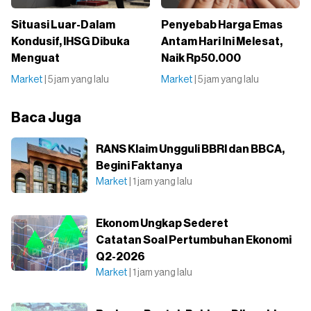
Situasi Luar-Dalam
Penyebab Harga Emas
Kondusif, IHSG Dibuka
Antam Hari Ini Melesat,
Menguat
Naik Rp50.000
Market
| 5 jam yang lalu
Market
| 5 jam yang lalu
Baca Juga
RANS Klaim Ungguli BBRI dan BBCA,
Begini Faktanya
Market
| 1 jam yang lalu
Ekonom Ungkap Sederet
Catatan Soal Pertumbuhan Ekonomi
Q2-2026
Market
| 1 jam yang lalu