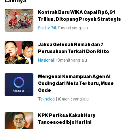
Lainnya
Kontrak Baru WIKA Capai Rp6,91
Triliun, Ditopang Proyek Strategis
Sektor Riil
| 9 menit yang lalu
Jaksa Geledah Rumah dan 7
Perusahaan Terkait Don Ritto
Nasional
| 13 menit yang lalu
Mengenal Kemampuan Agen AI
Coding dari Meta Terbaru, Muse
Code
Teknologi
| 18 menit yang lalu
KPK Periksa Kakak Hary
Tanoesoedibjo Hari Ini