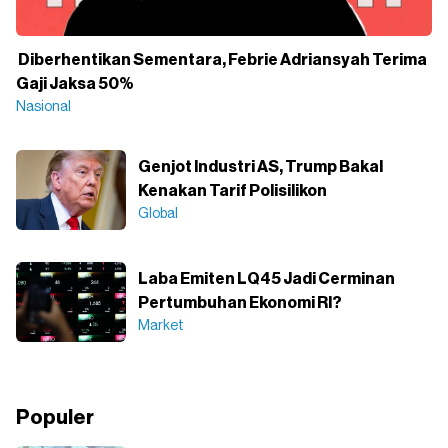
Diberhentikan Sementara, Febrie Adriansyah Terima
Gaji Jaksa 50%
Nasional
Genjot Industri AS, Trump Bakal
Kenakan Tarif Polisilikon
Global
Laba Emiten LQ45 Jadi Cerminan
Pertumbuhan Ekonomi RI?
Market
Populer