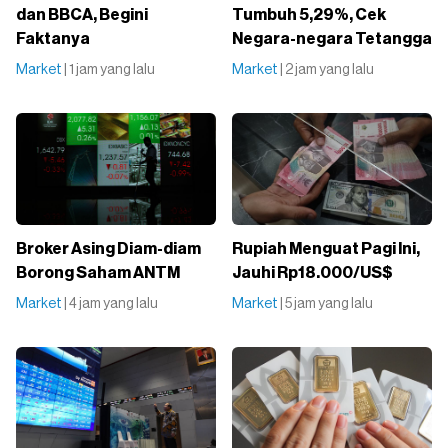
dan BBCA, Begini
Tumbuh 5,29%, Cek
Faktanya
Negara-negara Tetangga
Market
| 1 jam yang lalu
Market
| 2 jam yang lalu
Broker Asing Diam-diam
Rupiah Menguat Pagi Ini,
Borong Saham ANTM
Jauhi Rp18.000/US$
Market
| 4 jam yang lalu
Market
| 5 jam yang lalu