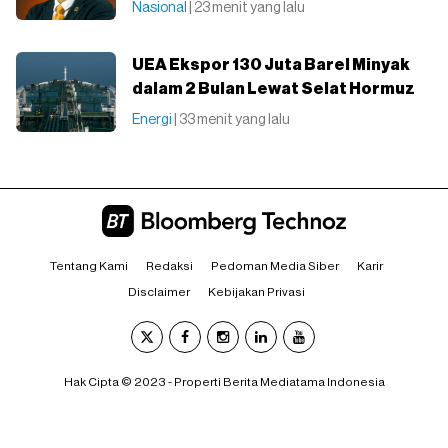
Nasional
| 23 menit yang lalu
UEA Ekspor 130 Juta Barel Minyak
dalam 2 Bulan Lewat Selat Hormuz
Energi
| 33 menit yang lalu
Tentang Kami
Redaksi
Pedoman Media Siber
Karir
Disclaimer
Kebijakan Privasi
Hak Cipta © 2023 - Properti Berita Mediatama Indonesia