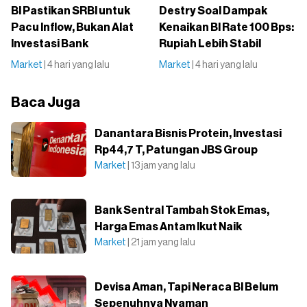
BI Pastikan SRBI untuk
Destry Soal Dampak
Pacu Inflow, Bukan Alat
Kenaikan BI Rate 100 Bps:
Investasi Bank
Rupiah Lebih Stabil
Market
| 4 hari yang lalu
Market
| 4 hari yang lalu
Baca Juga
Danantara Bisnis Protein, Investasi
Rp44,7 T, Patungan JBS Group
Market
| 13 jam yang lalu
Bank Sentral Tambah Stok Emas,
Harga Emas Antam Ikut Naik
Market
| 21 jam yang lalu
Devisa Aman, Tapi Neraca BI Belum
Sepenuhnya Nyaman