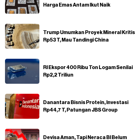
Harga Emas Antam Ikut Naik
Trump Umumkan Proyek Mineral Kritis
Rp53 T, Mau Tandingi China
RI Ekspor 400 Ribu Ton Logam Senilai
Rp2,2 Triliun
Danantara Bisnis Protein, Investasi
Rp44,7 T, Patungan JBS Group
Devisa Aman, Tapi Neraca BI Belum