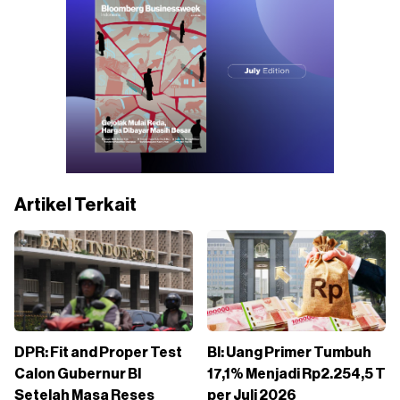
Artikel Terkait
DPR: Fit and Proper Test
BI: Uang Primer Tumbuh
Calon Gubernur BI
17,1% Menjadi Rp2.254,5 T
Setelah Masa Reses
per Juli 2026