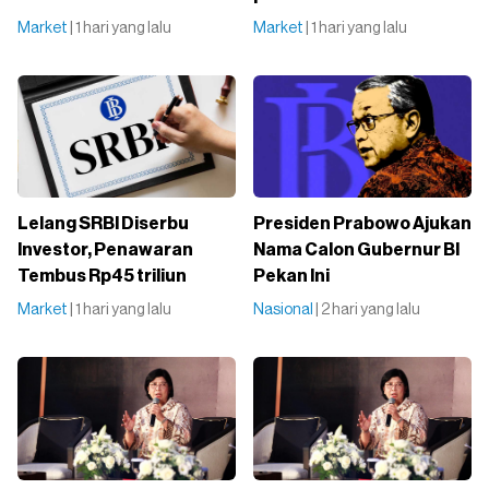
Market
| 1 hari yang lalu
Market
| 1 hari yang lalu
Lelang SRBI Diserbu
Presiden Prabowo Ajukan
Investor, Penawaran
Nama Calon Gubernur BI
Tembus Rp45 triliun
Pekan Ini
Market
| 1 hari yang lalu
Nasional
| 2 hari yang lalu