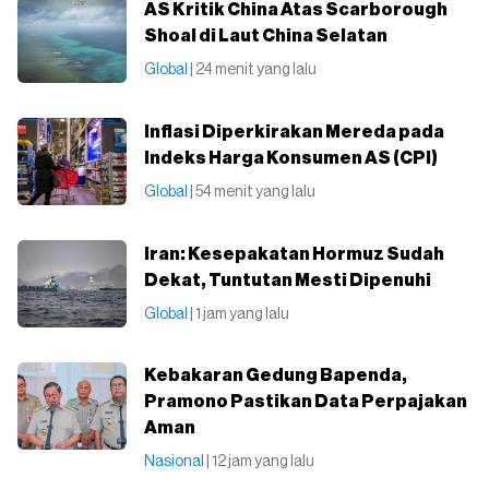
AS Kritik China Atas Scarborough
Shoal di Laut China Selatan
Global
| 24 menit yang lalu
Inflasi Diperkirakan Mereda pada
Indeks Harga Konsumen AS (CPI)
Global
| 54 menit yang lalu
Iran: Kesepakatan Hormuz Sudah
Dekat, Tuntutan Mesti Dipenuhi
Global
| 1 jam yang lalu
Kebakaran Gedung Bapenda,
Pramono Pastikan Data Perpajakan
Aman
Nasional
| 12 jam yang lalu