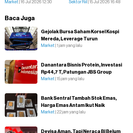
Market
| 16 Jul 2026 12:30
Sektor Riil
| 15 Jul 2026 16:48
Baca Juga
Gejolak Bursa Saham Korsel Kospi
Mereda, Leverage Turun
Market
| 1 jam yang lalu
Danantara Bisnis Protein, Investasi
Rp44,7 T, Patungan JBS Group
Market
| 15 jam yang lalu
Bank Sentral Tambah Stok Emas,
Harga Emas Antam Ikut Naik
Market
| 22 jam yang lalu
Devisa Aman, Tapi Neraca BI Belum