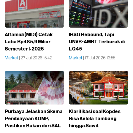
Alfamidi (MIDI) Cetak
IHSG Rebound, Tapi
Laba Rp485,9 Miliar
UNVR-AMRT Terburuk di
Semester I-2026
LQ45
Market
| 27 Jul 2026 15:42
Market
| 17 Jul 2026 13:55
Purbaya Jelaskan Skema
Klarifikasi soal Kopdes
Pembiayaan KDMP,
Bisa Kelola Tambang
Pastikan Bukan dari SAL
hingga Sawit