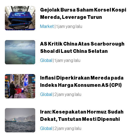
Gejolak Bursa Saham Korsel Kospi
Mereda, Leverage Turun
Market
| 1 jam yang lalu
AS Kritik China Atas Scarborough
Shoal di Laut China Selatan
Global
| 1 jam yang lalu
Inflasi Diperkirakan Mereda pada
Indeks Harga Konsumen AS (CPI)
Global
| 2 jam yang lalu
Iran: Kesepakatan Hormuz Sudah
Dekat, Tuntutan Mesti Dipenuhi
Global
| 2 jam yang lalu