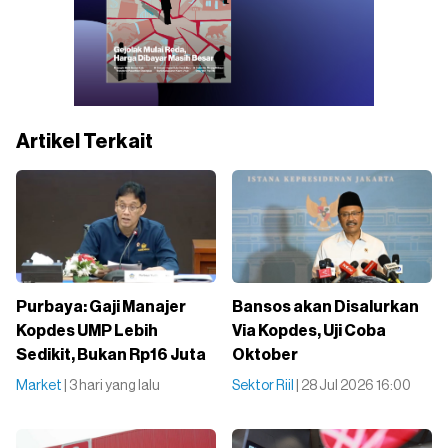
Artikel Terkait
Purbaya: Gaji Manajer
Bansos akan Disalurkan
Kopdes UMP Lebih
Via Kopdes, Uji Coba
Sedikit, Bukan Rp16 Juta
Oktober
Market
| 3 hari yang lalu
Sektor Riil
| 28 Jul 2026 16:00