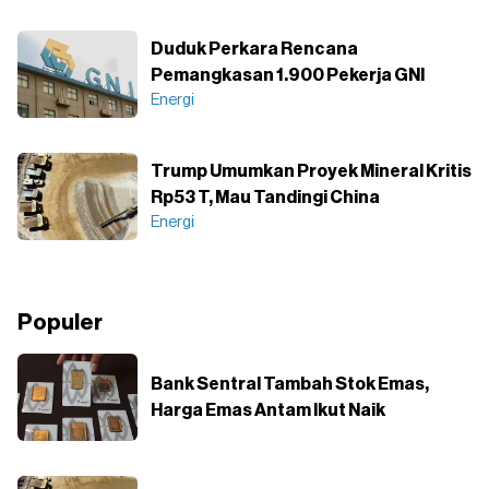
Duduk Perkara Rencana
Pemangkasan 1.900 Pekerja GNI
Energi
Trump Umumkan Proyek Mineral Kritis
Rp53 T, Mau Tandingi China
Energi
Populer
Bank Sentral Tambah Stok Emas,
Harga Emas Antam Ikut Naik