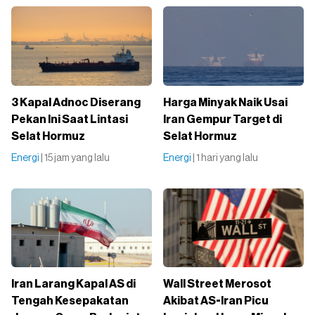
3 Kapal Adnoc Diserang
Harga Minyak Naik Usai
Pekan Ini Saat Lintasi
Iran Gempur Target di
Selat Hormuz
Selat Hormuz
Energi
| 15 jam yang lalu
Energi
| 1 hari yang lalu
Iran Larang Kapal AS di
Wall Street Merosot
Tengah Kesepakatan
Akibat AS-Iran Picu