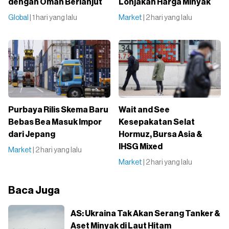
dengan Oman Berlanjut
Lonjakan Harga Minyak
Global
| 1 hari yang lalu
Market
| 2 hari yang lalu
Purbaya Rilis Skema Baru
Wait and See
Bebas Bea Masuk Impor
Kesepakatan Selat
dari Jepang
Hormuz, Bursa Asia &
IHSG Mixed
Market
| 2 hari yang lalu
Market
| 2 hari yang lalu
Baca Juga
AS: Ukraina Tak Akan Serang Tanker &
Aset Minyak di Laut Hitam