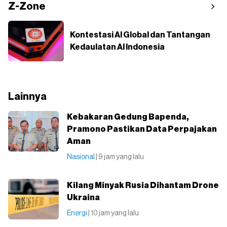
Z-Zone
Kontestasi AI Global dan Tantangan
Kedaulatan AI Indonesia
Lainnya
Kebakaran Gedung Bapenda,
Pramono Pastikan Data Perpajakan
Aman
Nasional
| 9 jam yang lalu
Kilang Minyak Rusia Dihantam Drone
Ukraina
Energi
| 10 jam yang lalu