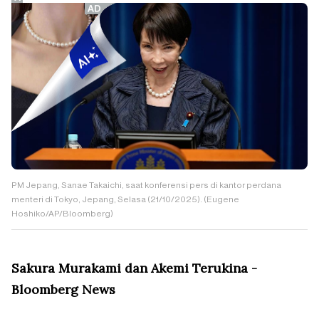
PM Jepang, Sanae Takaichi, saat konferensi pers di kantor perdana
menteri di Tokyo, Jepang, Selasa (21/10/2025). (Eugene
Hoshiko/AP/Bloomberg)
Sakura Murakami dan Akemi Terukina -
Bloomberg News