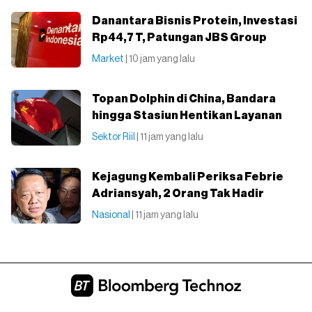
Danantara Bisnis Protein, Investasi
Rp44,7 T, Patungan JBS Group
Market
| 10 jam yang lalu
Topan Dolphin di China, Bandara
hingga Stasiun Hentikan Layanan
Sektor Riil
| 11 jam yang lalu
Kejagung Kembali Periksa Febrie
Adriansyah, 2 Orang Tak Hadir
Nasional
| 11 jam yang lalu