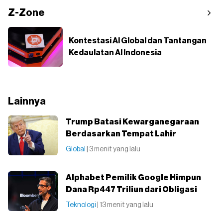
Z-Zone
Kontestasi AI Global dan Tantangan
Kedaulatan AI Indonesia
Lainnya
Trump Batasi Kewarganegaraan
Berdasarkan Tempat Lahir
Global
| 3 menit yang lalu
Alphabet Pemilik Google Himpun
Dana Rp447 Triliun dari Obligasi
Teknologi
| 13 menit yang lalu