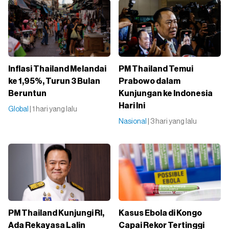
Inflasi Thailand Melandai
PM Thailand Temui
ke 1,95%, Turun 3 Bulan
Prabowo dalam
Beruntun
Kunjungan ke Indonesia
Hari Ini
Global
| 1 hari yang lalu
Nasional
| 3 hari yang lalu
PM Thailand Kunjungi RI,
Kasus Ebola di Kongo
Ada Rekayasa Lalin
Capai Rekor Tertinggi