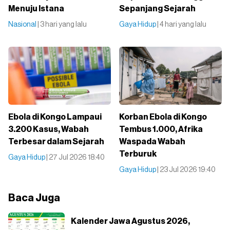
Menuju Istana
Sepanjang Sejarah
Nasional
| 3 hari yang lalu
Gaya Hidup
| 4 hari yang lalu
Ebola di Kongo Lampaui
Korban Ebola di Kongo
3.200 Kasus, Wabah
Tembus 1.000, Afrika
Terbesar dalam Sejarah
Waspada Wabah
Terburuk
Gaya Hidup
| 27 Jul 2026 18:40
Gaya Hidup
| 23 Jul 2026 19:40
Baca Juga
Kalender Jawa Agustus 2026,