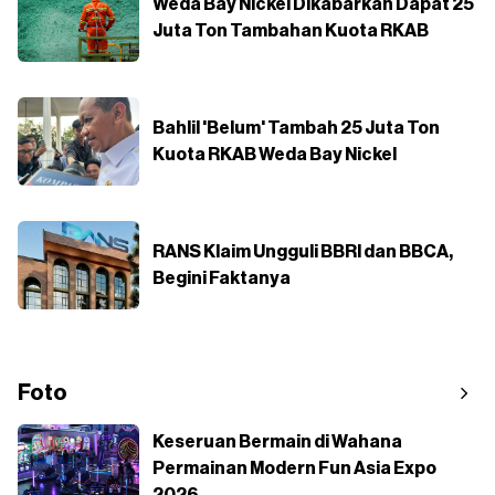
Weda Bay Nickel Dikabarkan Dapat 25
Juta Ton Tambahan Kuota RKAB
Bahlil 'Belum' Tambah 25 Juta Ton
Kuota RKAB Weda Bay Nickel
RANS Klaim Ungguli BBRI dan BBCA,
Begini Faktanya
Foto
Keseruan Bermain di Wahana
Permainan Modern Fun Asia Expo