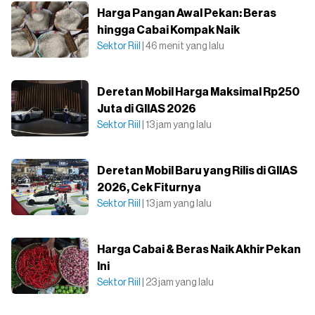
Harga Pangan Awal Pekan: Beras
hingga Cabai Kompak Naik
Sektor Riil
| 46 menit yang lalu
Deretan Mobil Harga Maksimal Rp250
Juta di GIIAS 2026
Sektor Riil
| 13 jam yang lalu
Deretan Mobil Baru yang Rilis di GIIAS
2026, Cek Fiturnya
Sektor Riil
| 13 jam yang lalu
Harga Cabai & Beras Naik Akhir Pekan
Ini
Sektor Riil
| 23 jam yang lalu