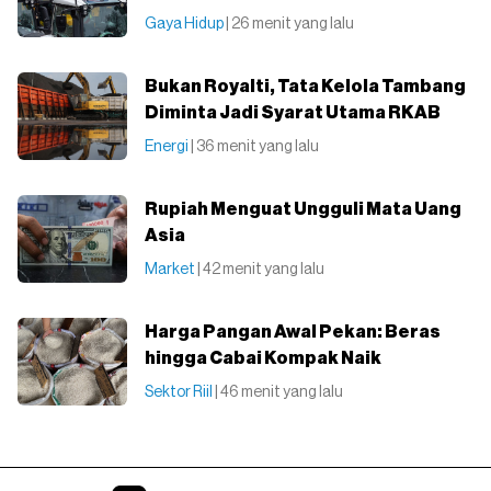
Gaya Hidup
| 26 menit yang lalu
Bukan Royalti, Tata Kelola Tambang
Diminta Jadi Syarat Utama RKAB
Energi
| 36 menit yang lalu
Rupiah Menguat Ungguli Mata Uang
Asia
Market
| 42 menit yang lalu
Harga Pangan Awal Pekan: Beras
hingga Cabai Kompak Naik
Sektor Riil
| 46 menit yang lalu