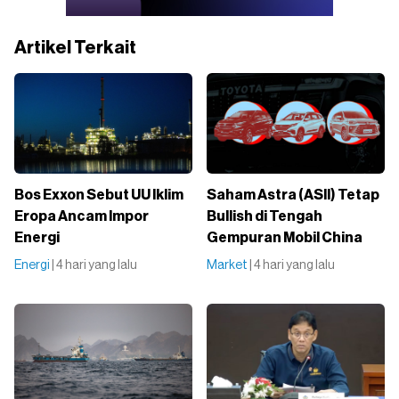
Artikel Terkait
Bos Exxon Sebut UU Iklim
Saham Astra (ASII) Tetap
Eropa Ancam Impor
Bullish di Tengah
Energi
Gempuran Mobil China
Energi
| 4 hari yang lalu
Market
| 4 hari yang lalu