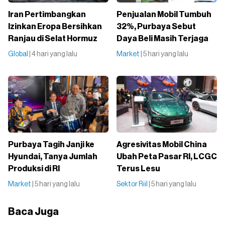
Iran Pertimbangkan
Penjualan Mobil Tumbuh
Izinkan Eropa Bersihkan
32%, Purbaya Sebut
Ranjau di Selat Hormuz
Daya Beli Masih Terjaga
Global
| 4 hari yang lalu
Market
| 5 hari yang lalu
Purbaya Tagih Janji ke
Agresivitas Mobil China
Hyundai, Tanya Jumlah
Ubah Peta Pasar RI, LCGC
Produksi di RI
Terus Lesu
Market
| 5 hari yang lalu
Sektor Riil
| 5 hari yang lalu
Baca Juga