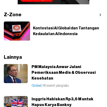
Z-Zone
Kontestasi AI Global dan Tantangan
Kedaulatan AI Indonesia
Lainnya
PM Malaysia Anwar Jalani
Pemeriksaan Medis & Observasi
Kesehatan
Global
| 16 menit yang lalu
Inggris Habiskan Rp3,6 M untuk
Hapus Karya Banksy