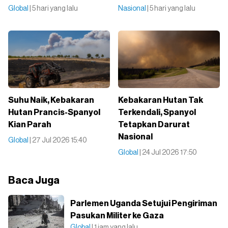
Global
| 5 hari yang lalu
Nasional
| 5 hari yang lalu
Suhu Naik, Kebakaran
Kebakaran Hutan Tak
Hutan Prancis-Spanyol
Terkendali, Spanyol
Kian Parah
Tetapkan Darurat
Nasional
Global
| 27 Jul 2026 15:40
Global
| 24 Jul 2026 17:50
Baca Juga
Parlemen Uganda Setujui Pengiriman
Pasukan Militer ke Gaza
Global
| 1 jam yang lalu