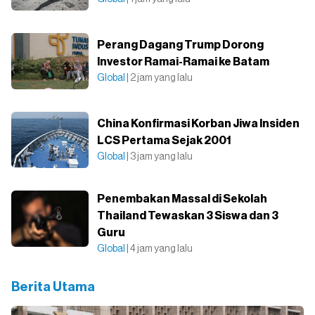
Perang Dagang Trump Dorong
Investor Ramai-Ramai ke Batam
Global
| 2 jam yang lalu
China Konfirmasi Korban Jiwa Insiden
LCS Pertama Sejak 2001
Global
| 3 jam yang lalu
Penembakan Massal di Sekolah
Thailand Tewaskan 3 Siswa dan 3
Guru
Global
| 4 jam yang lalu
Berita Utama