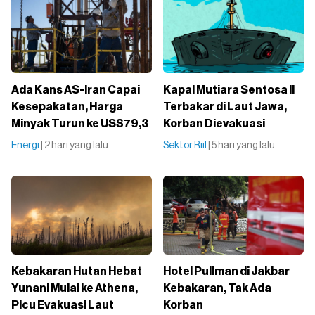
Ada Kans AS-Iran Capai
Kapal Mutiara Sentosa II
Kesepakatan, Harga
Terbakar di Laut Jawa,
Minyak Turun ke US$79,3
Korban Dievakuasi
Energi
| 2 hari yang lalu
Sektor Riil
| 5 hari yang lalu
Kebakaran Hutan Hebat
Hotel Pullman di Jakbar
Yunani Mulai ke Athena,
Kebakaran, Tak Ada
Picu Evakuasi Laut
Korban