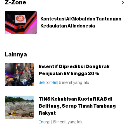
Z-Zone
Kontestasi AI Global dan Tantangan
Kedaulatan AI Indonesia
Lainnya
Insentif Diprediksi Dongkrak
Penjualan EV hingga 20%
Sektor Riil
| 6 menit yang lalu
TINS Kehabisan Kuota RKAB di
Belitung, Serap Timah Tambang
Rakyat
Energi
| 15 menit yang lalu