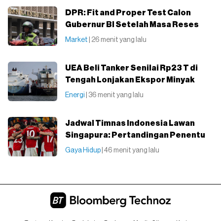
DPR: Fit and Proper Test Calon
Gubernur BI Setelah Masa Reses
Market
| 26 menit yang lalu
UEA Beli Tanker Senilai Rp23 T di
Tengah Lonjakan Ekspor Minyak
Energi
| 36 menit yang lalu
Jadwal Timnas Indonesia Lawan
Singapura: Pertandingan Penentu
Gaya Hidup
| 46 menit yang lalu