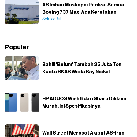
AS Imbau Maskapai Periksa Semua
Boeing 737 Max: Ada Keretakan
Sektor Riil
Populer
Bahlil 'Belum' Tambah 25 Juta Ton
Kuota RKAB Weda Bay Nickel
HP AQUOS Wish6 dari Sharp Diklaim
Murah, Ini Spesifikasinya
Wall Street Merosot Akibat AS-Iran