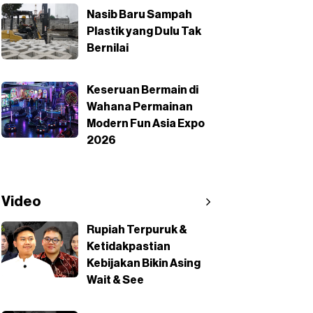
Nasib Baru Sampah
Plastik yang Dulu Tak
Bernilai
Keseruan Bermain di
Wahana Permainan
Modern Fun Asia Expo
2026
Video
Rupiah Terpuruk &
Ketidakpastian
Kebijakan Bikin Asing
Wait & See