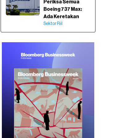
Periksa Semua
Boeing 737 Max:
Ada Keretakan
Sektor Riil