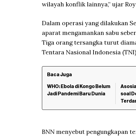
wilayah konflik lainnya,” ujar Ro
Dalam operasi yang dilakukan Sel
aparat mengamankan sabu sebera
Tiga orang tersangka turut dia
Tentara Nasional Indonesia (TNI)
Baca Juga
WHO: Ebola di Kongo Belum
Asosia
Jadi Pandemi Baru Dunia
soal D
Terda
BNN menyebut pengungkapan ter