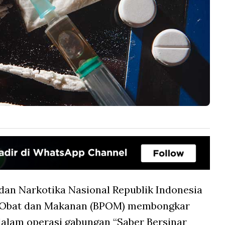
dan Narkotika Nasional Republik Indonesia
 Obat dan Makanan (BPOM) membongkar
dalam operasi gabungan “Saber Bersinar