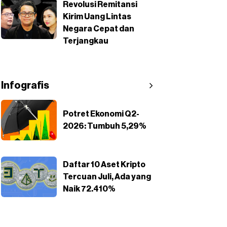
Revolusi Remitansi
Kirim Uang Lintas
Negara Cepat dan
Terjangkau
Infografis
Potret Ekonomi Q2-
2026: Tumbuh 5,29%
Daftar 10 Aset Kripto
Tercuan Juli, Ada yang
Naik 72.410%