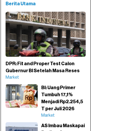
Berita Utama
DPR: Fit and Proper Test Calon
Gubernur BI Setelah Masa Reses
Market
BI: Uang Primer
Tumbuh 17,1%
Menjadi Rp2.254,5
T per Juli 2026
Market
AS Imbau Maskapai