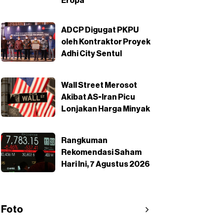
Eropa
ADCP Digugat PKPU
oleh Kontraktor Proyek
Adhi City Sentul
Wall Street Merosot
Akibat AS-Iran Picu
Lonjakan Harga Minyak
Rangkuman
Rekomendasi Saham
Hari Ini, 7 Agustus 2026
Foto