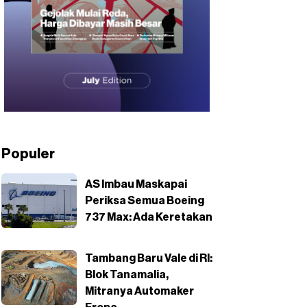
Populer
AS Imbau Maskapai
Periksa Semua Boeing
737 Max: Ada Keretakan
Tambang Baru Vale di RI:
Blok Tanamalia,
Mitranya Automaker