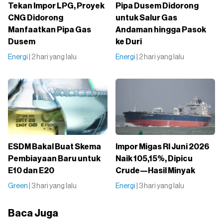
Tekan Impor LPG, Proyek
Pipa Dusem Didorong
CNG Didorong
untuk Salur Gas
Manfaatkan Pipa Gas
Andaman hingga Pasok
Dusem
ke Duri
Energi
| 2 hari yang lalu
Energi
| 2 hari yang lalu
ESDM Bakal Buat Skema
Impor Migas RI Juni 2026
Pembiayaan Baru untuk
Naik 105,15%, Dipicu
E10 dan E20
Crude—Hasil Minyak
Green
| 3 hari yang lalu
Energi
| 3 hari yang lalu
Baca Juga