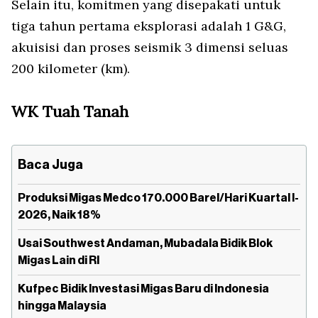
Selain itu, komitmen yang disepakati untuk
tiga tahun pertama eksplorasi adalah 1 G&G,
akuisisi dan proses seismik 3 dimensi seluas
200 kilometer (km).
WK Tuah Tanah
Baca Juga
Produksi Migas Medco 170.000 Barel/Hari Kuartal I-
2026, Naik 18%
Usai Southwest Andaman, Mubadala Bidik Blok
Migas Lain di RI
Kufpec Bidik Investasi Migas Baru di Indonesia
hingga Malaysia