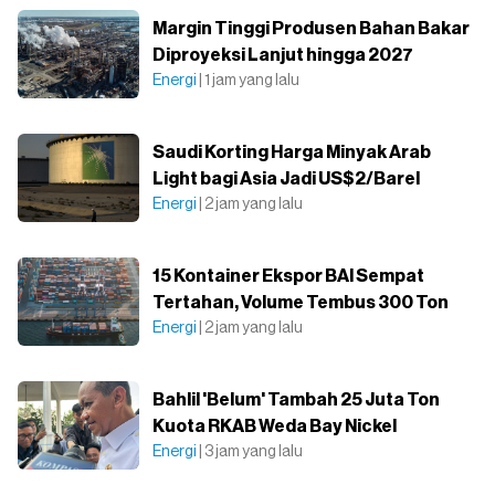
Margin Tinggi Produsen Bahan Bakar
Diproyeksi Lanjut hingga 2027
Energi
| 1 jam yang lalu
Saudi Korting Harga Minyak Arab
Light bagi Asia Jadi US$2/Barel
Energi
| 2 jam yang lalu
15 Kontainer Ekspor BAI Sempat
Tertahan, Volume Tembus 300 Ton
Energi
| 2 jam yang lalu
Bahlil 'Belum' Tambah 25 Juta Ton
Kuota RKAB Weda Bay Nickel
Energi
| 3 jam yang lalu