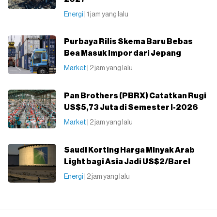
Energi
| 1 jam yang lalu
Purbaya Rilis Skema Baru Bebas
Bea Masuk Impor dari Jepang
Market
| 2 jam yang lalu
Pan Brothers (PBRX) Catatkan Rugi
US$5,73 Juta di Semester I-2026
Market
| 2 jam yang lalu
Saudi Korting Harga Minyak Arab
Light bagi Asia Jadi US$2/Barel
Energi
| 2 jam yang lalu