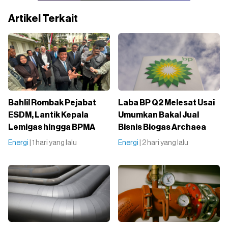
Artikel Terkait
Bahlil Rombak Pejabat
Laba BP Q2 Melesat Usai
ESDM, Lantik Kepala
Umumkan Bakal Jual
Lemigas hingga BPMA
Bisnis Biogas Archaea
Energi
| 1 hari yang lalu
Energi
| 2 hari yang lalu