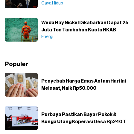
Gaya Hidup
Weda Bay Nickel Dikabarkan Dapat 25
Juta Ton Tambahan Kuota RKAB
Energi
Populer
Penyebab Harga Emas Antam Hari Ini
Melesat, Naik Rp50.000
Purbaya Pastikan Bayar Pokok &
Bunga Utang Koperasi Desa Rp240 T