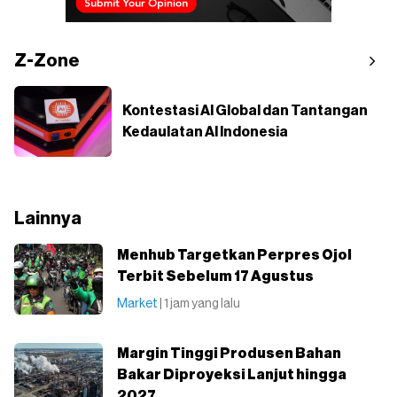
Z-Zone
Kontestasi AI Global dan Tantangan
Kedaulatan AI Indonesia
Lainnya
Menhub Targetkan Perpres Ojol
Terbit Sebelum 17 Agustus
Market
| 1 jam yang lalu
Margin Tinggi Produsen Bahan
Bakar Diproyeksi Lanjut hingga
2027