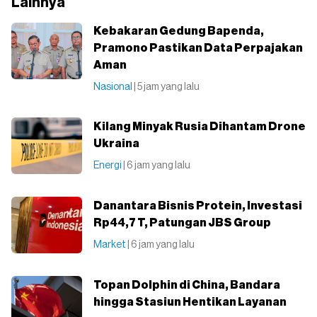
Lainnya
Kebakaran Gedung Bapenda,
Pramono Pastikan Data Perpajakan
Aman
Nasional
| 5 jam yang lalu
Kilang Minyak Rusia Dihantam Drone
Ukraina
Energi
| 6 jam yang lalu
Danantara Bisnis Protein, Investasi
Rp44,7 T, Patungan JBS Group
Market
| 6 jam yang lalu
Topan Dolphin di China, Bandara
hingga Stasiun Hentikan Layanan