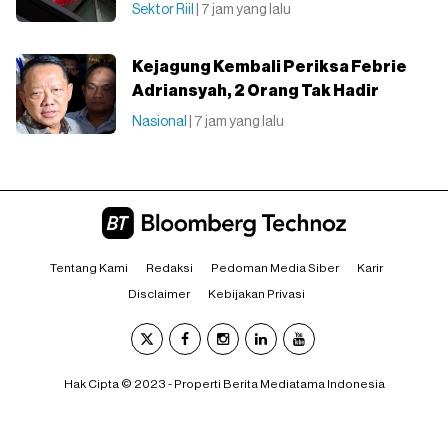
Sektor Riil
| 7 jam yang lalu
Kejagung Kembali Periksa Febrie
Adriansyah, 2 Orang Tak Hadir
Nasional
| 7 jam yang lalu
Tentang Kami
Redaksi
Pedoman Media Siber
Karir
Disclaimer
Kebijakan Privasi
Hak Cipta © 2023 - Properti Berita Mediatama Indonesia