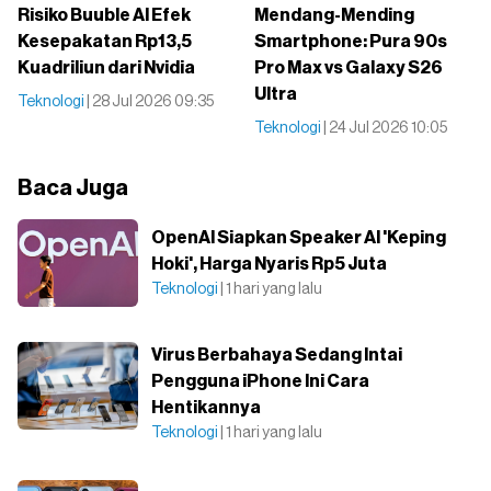
Risiko Buuble AI Efek
Mendang-Mending
Kesepakatan Rp13,5
Smartphone: Pura 90s
Kuadriliun dari Nvidia
Pro Max vs Galaxy S26
Ultra
Teknologi
| 28 Jul 2026 09:35
Teknologi
| 24 Jul 2026 10:05
Baca Juga
OpenAI Siapkan Speaker AI 'Keping
Hoki', Harga Nyaris Rp5 Juta
Teknologi
| 1 hari yang lalu
Virus Berbahaya Sedang Intai
Pengguna iPhone Ini Cara
Hentikannya
Teknologi
| 1 hari yang lalu