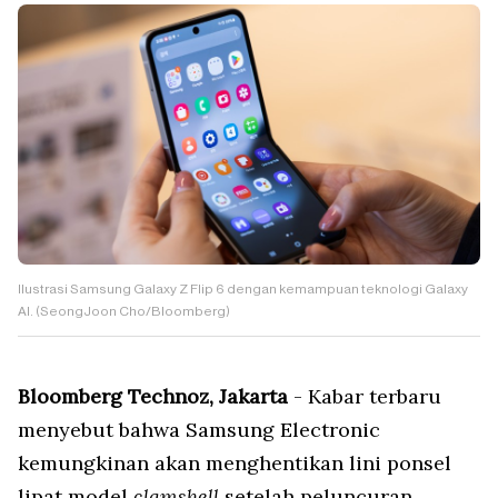
Ilustrasi Samsung Galaxy Z Flip 6 dengan kemampuan teknologi Galaxy
AI. (SeongJoon Cho/Bloomberg)
Bloomberg Technoz, Jakarta
- Kabar terbaru
menyebut bahwa Samsung Electronic
kemungkinan akan menghentikan lini ponsel
lipat model
clamshell
setelah peluncuran