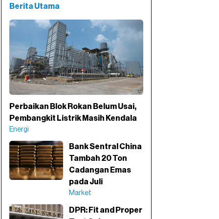
Berita Utama
Perbaikan Blok Rokan Belum Usai,
Pembangkit Listrik Masih Kendala
Energi
Bank Sentral China
Tambah 20 Ton
Cadangan Emas
pada Juli
Market
DPR: Fit and Proper