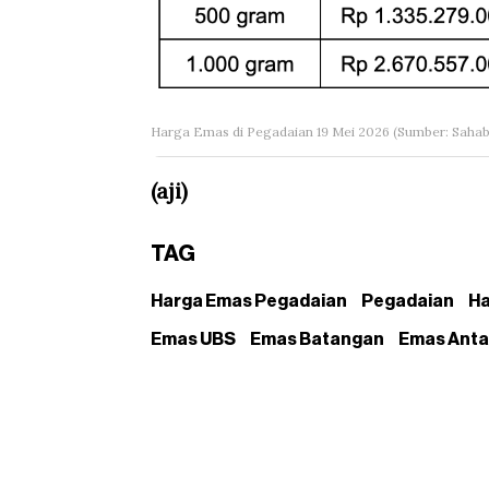
Harga Emas di Pegadaian 19 Mei 2026 (Sumber: Sahab
(aji)
TAG
Harga Emas Pegadaian
Pegadaian
Ha
Emas UBS
Emas Batangan
Emas Ant