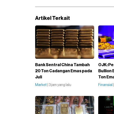
Artikel Terkait
Bank Sentral China Tambah
OJK: Pe
20 Ton Cadangan Emas pada
Bullion 
Juli
Ton Em
Market
| 3 jam yang lalu
Finansial