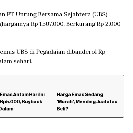
an PT Untung Bersama Sejahtera (UBS)
hargainya Rp 1.507.000. Berkurang Rp 2.000
 emas UBS di Pegadaian dibanderol Rp
alam sehari.
Emas Antam Hari Ini
Harga Emas Sedang
 Rp5.000, Buyback
'Murah', Mending Jual atau
 Dalam
Beli?