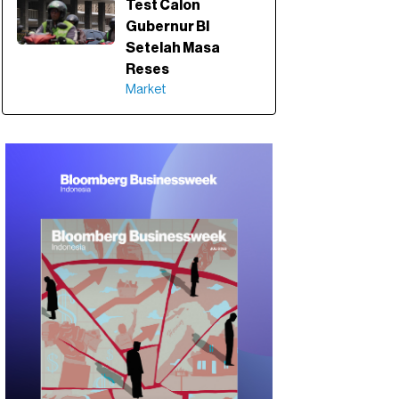
Test Calon
Gubernur BI
Setelah Masa
Reses
Market