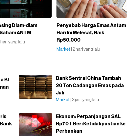
Asing Diam-diam
Penyebab Harga Emas Antam
 Saham ANTM
Hari Ini Melesat, Naik
Rp50.000
2 hari yang lalu
Market
| 2 hari yang lalu
Bank Sentral China Tambah
a BI
20 Ton Cadangan Emas pada
aman
Juli
Market
| 3 jam yang lalu
ris
Ekonom: Perpanjangan SAL
 Bank
Rp70T Beri Ketidakpastian ke
Perbankan