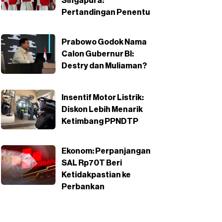
Singapura:
Pertandingan Penentu
Prabowo Godok Nama
Calon Gubernur BI:
Destry dan Muliaman?
Insentif Motor Listrik:
Diskon Lebih Menarik
Ketimbang PPNDTP
Ekonom: Perpanjangan
SAL Rp70T Beri
Ketidakpastian ke
Perbankan