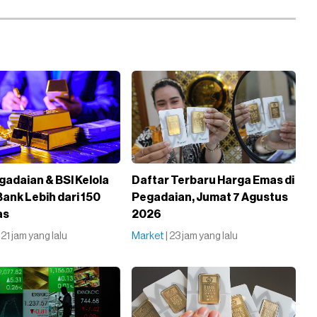
gadaian & BSI Kelola
Daftar Terbaru Harga Emas di
Bank Lebih dari 150
Pegadaian, Jumat 7 Agustus
as
2026
| 21 jam yang lalu
Market
| 23 jam yang lalu