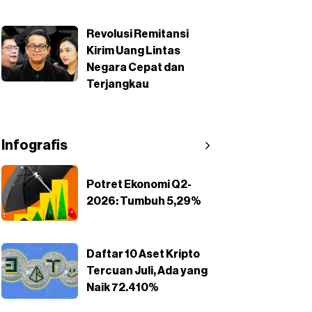
Revolusi Remitansi
Kirim Uang Lintas
Negara Cepat dan
Terjangkau
Infografis
Potret Ekonomi Q2-
2026: Tumbuh 5,29%
Daftar 10 Aset Kripto
Tercuan Juli, Ada yang
Naik 72.410%