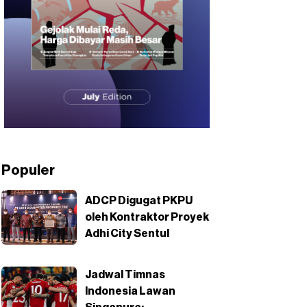
Populer
ADCP Digugat PKPU
oleh Kontraktor Proyek
Adhi City Sentul
Jadwal Timnas
Indonesia Lawan