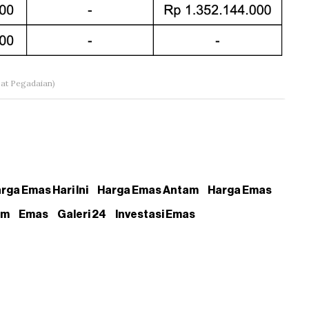
at Pegadaian)
rga Emas Hari Ini
Harga Emas Antam
Harga Emas
am
Emas
Galeri 24
Investasi Emas