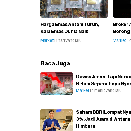
Harga Emas Antam Turun,
Broker 
Kala Emas Dunia Naik
Borong
Market
| 1 hari yang lalu
Market
| 
Baca Juga
Devisa Aman, Tapi Nerac
Belum Sepenuhnya Ny
Market
| 4 menit yang lalu
Saham BBRI Lompat Nya
3%, Jadi Juara di Antara
Himbara