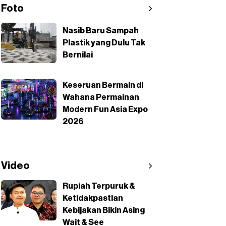
Foto
Nasib Baru Sampah
Plastik yang Dulu Tak
Bernilai
Keseruan Bermain di
Wahana Permainan
Modern Fun Asia Expo
2026
Video
Rupiah Terpuruk &
Ketidakpastian
Kebijakan Bikin Asing
Wait & See