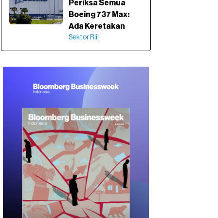
Periksa Semua
Boeing 737 Max:
Ada Keretakan
Sektor Riil