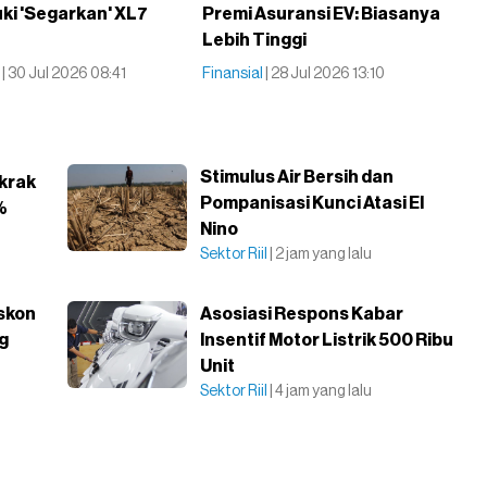
uki 'Segarkan' XL7
Premi Asuransi EV: Biasanya
Lebih Tinggi
l
| 30 Jul 2026 08:41
Finansial
| 28 Jul 2026 13:10
Stimulus Air Bersih dan
gkrak
Pompanisasi Kunci Atasi El
%
Nino
Sektor Riil
| 2 jam yang lalu
iskon
Asosiasi Respons Kabar
g
Insentif Motor Listrik 500 Ribu
Unit
Sektor Riil
| 4 jam yang lalu