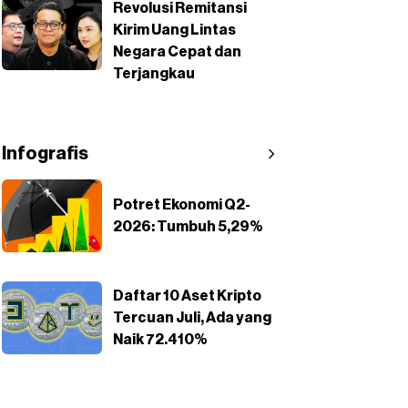
Revolusi Remitansi
Kirim Uang Lintas
Negara Cepat dan
Terjangkau
Infografis
Potret Ekonomi Q2-
2026: Tumbuh 5,29%
Daftar 10 Aset Kripto
Tercuan Juli, Ada yang
Naik 72.410%