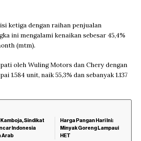
si ketiga dengan raihan penjualan
ngka ini mengalami kenaikan sebesar 45,4%
onth (mtm).
mpati oleh Wuling Motors dan Chery dengan
 1.584 unit, naik 55,3% dan sebanyak 1.137
Kamboja, Sindikat
Harga Pangan Hari Ini:
Incar Indonesia
Minyak Goreng Lampaui
a Arab
HET