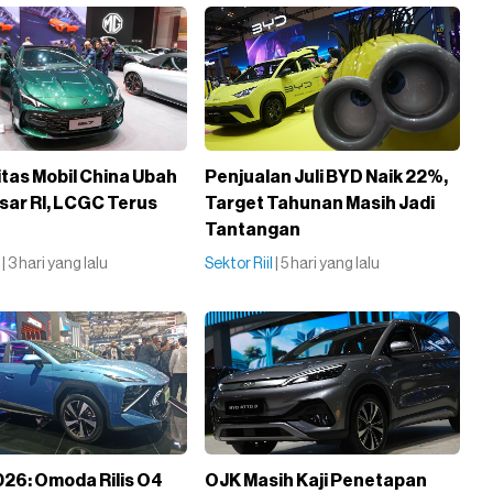
itas Mobil China Ubah
Penjualan Juli BYD Naik 22%,
sar RI, LCGC Terus
Target Tahunan Masih Jadi
Tantangan
l
| 3 hari yang lalu
Sektor Riil
| 5 hari yang lalu
026: Omoda Rilis O4
OJK Masih Kaji Penetapan