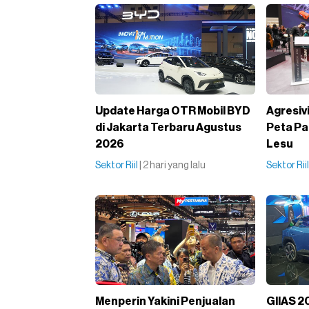
Update Harga OTR Mobil BYD
Agresiv
di Jakarta Terbaru Agustus
Peta Pa
2026
Lesu
Sektor Riil
| 2 hari yang lalu
Sektor Rii
Menperin Yakini Penjualan
GIIAS 2