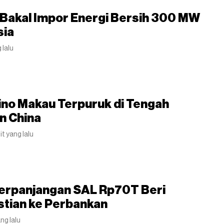
 Bakal Impor Energi Bersih 300 MW
sia
 lalu
ino Makau Terpuruk di Tengah
n China
it yang lalu
erpanjangan SAL Rp70T Beri
stian ke Perbankan
ang lalu