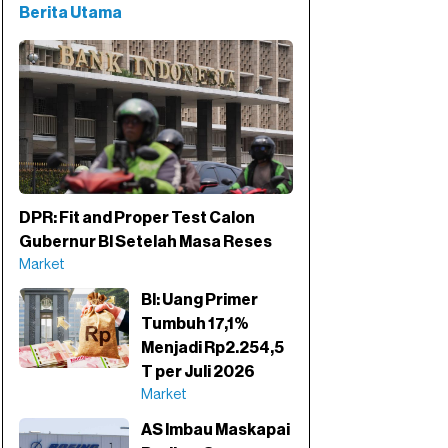
Berita Utama
DPR: Fit and Proper Test Calon
Gubernur BI Setelah Masa Reses
Market
BI: Uang Primer
Tumbuh 17,1%
Menjadi Rp2.254,5
T per Juli 2026
Market
AS Imbau Maskapai