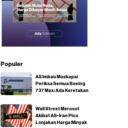
Populer
AS Imbau Maskapai
Periksa Semua Boeing
737 Max: Ada Keretakan
Wall Street Merosot
Akibat AS-Iran Picu
Lonjakan Harga Minyak