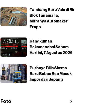
Tambang Baru Vale di RI:
Blok Tanamalia,
Mitranya Automaker
Eropa
Rangkuman
Rekomendasi Saham
Hari Ini, 7 Agustus 2026
Purbaya Rilis Skema
Baru Bebas Bea Masuk
Impor dari Jepang
Foto