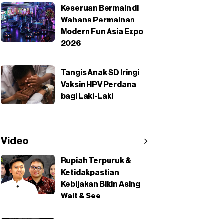
Keseruan Bermain di
Wahana Permainan
Modern Fun Asia Expo
2026
Tangis Anak SD Iringi
Vaksin HPV Perdana
bagi Laki-Laki
Video
Rupiah Terpuruk &
Ketidakpastian
Kebijakan Bikin Asing
Wait & See