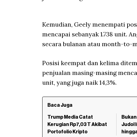
Kemudian, Geely menempati posi
mencapai sebanyak 1.738 unit. A
secara bulanan atau month-to-m
Posisi keempat dan kelima dite
penjualan masing-masing mencapai
unit, yang juga naik 14,3%.
Baca Juga
Trump Media Catat
Bukan 
Kerugian Rp7,03 T Akibat
Judol 
Portofolio Kripto
hingg