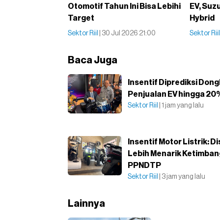
Otomotif Tahun Ini Bisa Lebihi
EV, Suz
Target
Hybrid
Sektor Riil
| 30 Jul 2026 21:00
Sektor Rii
Baca Juga
Insentif Diprediksi Don
Penjualan EV hingga 20
Sektor Riil
| 1 jam yang lalu
Insentif Motor Listrik: D
Lebih Menarik Ketimban
PPNDTP
Sektor Riil
| 3 jam yang lalu
Lainnya