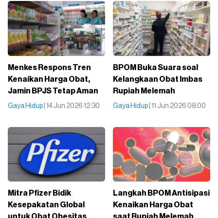
Menkes Respons Tren
BPOM Buka Suara soal
Kenaikan Harga Obat,
Kelangkaan Obat Imbas
Jamin BPJS Tetap Aman
Rupiah Melemah
Gaya Hidup
| 14 Jun 2026 12:30
Gaya Hidup
| 11 Jun 2026 08:00
Mitra Pfizer Bidik
Langkah BPOM Antisipasi
Kesepakatan Global
Kenaikan Harga Obat
untuk Obat Obesitas
saat Rupiah Melemah