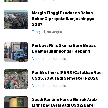
Margin Tinggi Produsen Bahan
Bakar Diproyeksi Lanjut hingga
2027
Energi
| 4 jam yang lalu
Purbaya Rilis Skema Baru Bebas
Bea Masuk Impor dari Jepang
Market
| 4 jam yang lalu
Pan Brothers (PBRX) Catatkan Rugi
US$5,73 Juta di Semester I-2026
Market
| 4 jam yang lalu
Saudi Korting Harga Minyak Arab
Light bagi Asia Jadi US$2/Barel