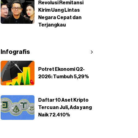
Revolusi Remitansi
Kirim Uang Lintas
Negara Cepat dan
Terjangkau
Infografis
Potret Ekonomi Q2-
2026: Tumbuh 5,29%
Daftar 10 Aset Kripto
Tercuan Juli, Ada yang
Naik 72.410%