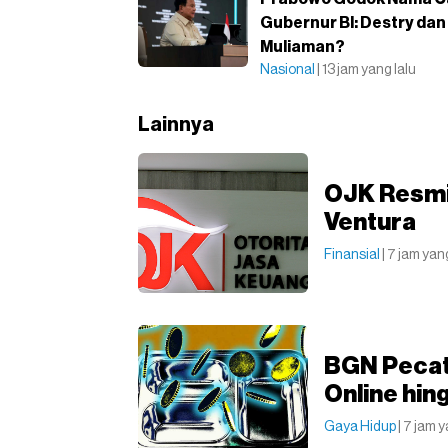
Gubernur BI: Destry dan
Muliaman?
Nasional
| 13 jam yang lalu
Lainnya
OJK Resmi
Ventura
Finansial
| 7 jam yan
BGN Pecat
Online hin
Gaya Hidup
| 7 jam 