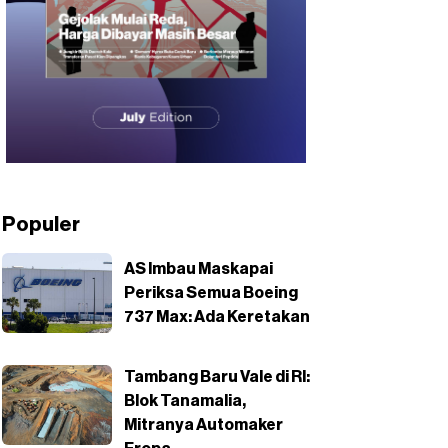
Populer
AS Imbau Maskapai
Periksa Semua Boeing
737 Max: Ada Keretakan
Tambang Baru Vale di RI:
Blok Tanamalia,
Mitranya Automaker