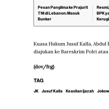
Pesan Panglima ke Prajurit
Resmi
TNI di Lebanon: Masuk
BPK ya
Bunker
Kerug
Kuasa Hukum Jusuf Kalla, Abdul
diajukan ke Bareskrim Polri atau
(dov/frg)
TAG
JK
Jusuf Kalla
Keaslian Ijazah
Jokow