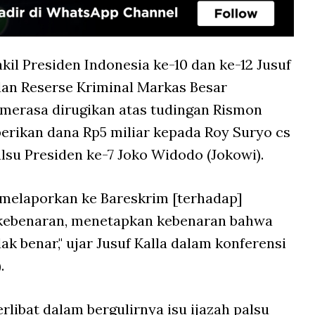
kil Presiden Indonesia ke-10 dan ke-12 Jusuf
dan Reserse Kriminal Markas Besar
a merasa dirugikan atas tudingan Rismon
rikan dana Rp5 miliar kepada Roy Suryo cs
lsu Presiden ke-7 Joko Widodo (Jokowi).
 melaporkan ke Bareskrim [terhadap]
 kebenaran, menetapkan kebenaran bahwa
ak benar," ujar Jusuf Kalla dalam konferensi
).
rlibat dalam bergulirnya isu ijazah palsu