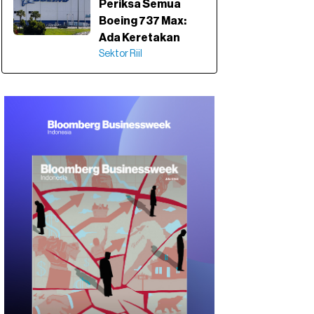
Periksa Semua
Boeing 737 Max:
Ada Keretakan
Sektor Riil