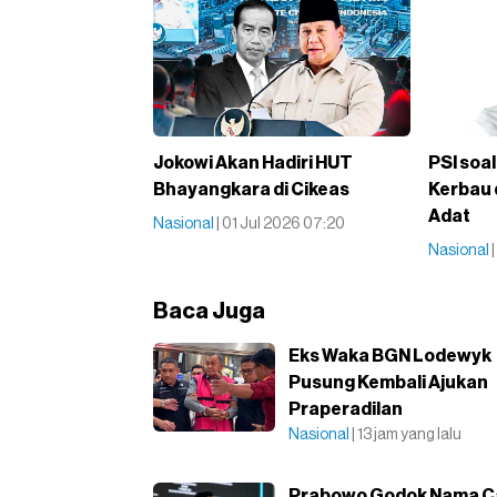
Jokowi Akan Hadiri HUT
PSI soal
Bhayangkara di Cikeas
Kerbau 
Adat
Nasional
| 01 Jul 2026 07:20
Nasional
Baca Juga
Eks Waka BGN Lodewyk
Pusung Kembali Ajukan
Praperadilan
Nasional
| 13 jam yang lalu
Prabowo Godok Nama C