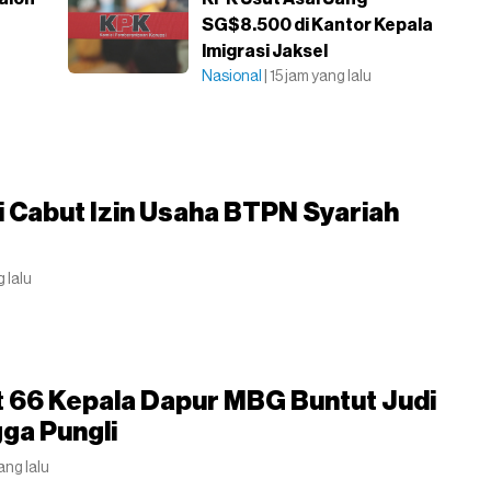
SG$8.500 di Kantor Kepala
Imigrasi Jaksel
Nasional
| 15 jam yang lalu
 Cabut Izin Usaha BTPN Syariah
g lalu
 66 Kepala Dapur MBG Buntut Judi
gga Pungli
yang lalu