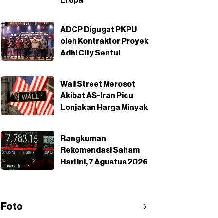
Eropa
ADCP Digugat PKPU
oleh Kontraktor Proyek
Adhi City Sentul
Wall Street Merosot
Akibat AS-Iran Picu
Lonjakan Harga Minyak
Rangkuman
Rekomendasi Saham
Hari Ini, 7 Agustus 2026
Foto