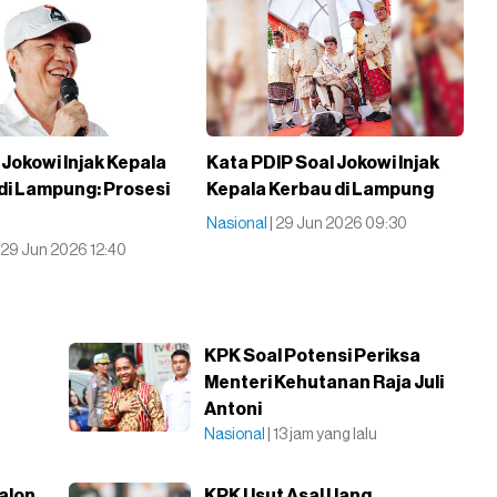
 Jokowi Injak Kepala
Kata PDIP Soal Jokowi Injak
di Lampung: Prosesi
Kepala Kerbau di Lampung
Nasional
| 29 Jun 2026 09:30
| 29 Jun 2026 12:40
KPK Soal Potensi Periksa
Menteri Kehutanan Raja Juli
Antoni
Nasional
| 13 jam yang lalu
alon
KPK Usut Asal Uang