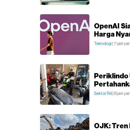
OpenAI Sia
Harga Nyar
Teknologi
| 7 jam ya
Periklindo
Pertahank
Sektor Riil
| 8 jam ya
OJK: Tren 