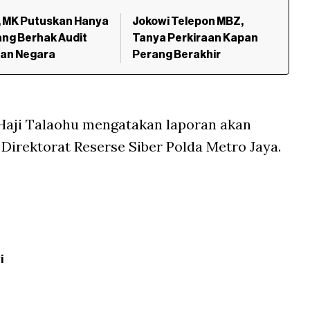
, MK Putuskan Hanya
Jokowi Telepon MBZ,
ng Berhak Audit
Tanya Perkiraan Kapan
ian Negara
Perang Berakhir
 Haji Talaohu mengatakan laporan akan
 Direktorat Reserse Siber Polda Metro Jaya.
i