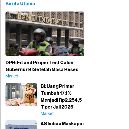
Berita Utama
DPR: Fit and Proper Test Calon
Gubernur BI Setelah Masa Reses
Market
BI: Uang Primer
Tumbuh 17,1%
Menjadi Rp2.254,5
T per Juli 2026
Market
AS Imbau Maskapai