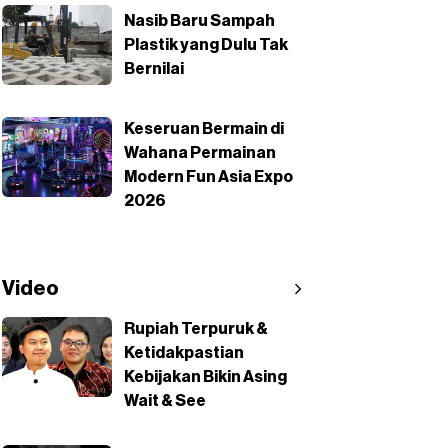
Nasib Baru Sampah
Plastik yang Dulu Tak
Bernilai
Keseruan Bermain di
Wahana Permainan
Modern Fun Asia Expo
2026
Video
Rupiah Terpuruk &
Ketidakpastian
Kebijakan Bikin Asing
Wait & See