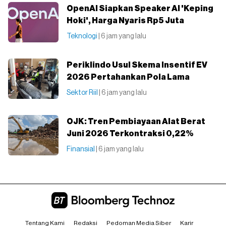
OpenAI Siapkan Speaker AI 'Keping
Hoki', Harga Nyaris Rp5 Juta
Teknologi
| 6 jam yang lalu
Periklindo Usul Skema Insentif EV
2026 Pertahankan Pola Lama
Sektor Riil
| 6 jam yang lalu
OJK: Tren Pembiayaan Alat Berat
Juni 2026 Terkontraksi 0,22%
Finansial
| 6 jam yang lalu
Tentang Kami
Redaksi
Pedoman Media Siber
Karir