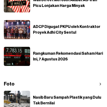
Wall Street Merosot Akibat AS-Iran
Picu Lonjakan Harga Minyak
ADCP Digugat PKPU oleh Kontraktor
Proyek Adhi City Sentul
Rangkuman Rekomendasi Saham Hari
Ini, 7 Agustus 2026
Foto
Nasib Baru Sampah Plastik yang Dulu
Tak Bernilai