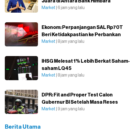
Juara di Antara Bank Himbara
Market
| 6 jam yang lalu
Ekonom: Perpanjangan SAL Rp70T
Beri Ketidakpastian ke Perbankan
Market
| 8 jam yang lalu
IHSG Melesat 1% Lebih Berkat Saham-
saham LQ45
Market
| 8 jam yang lalu
DPR: Fit and Proper Test Calon
Gubernur BI Setelah Masa Reses
Market
| 9 jam yang lalu
Berita Utama