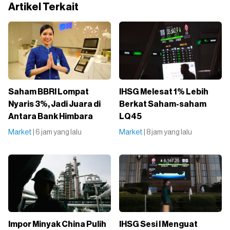
Artikel Terkait
Saham BBRI Lompat
IHSG Melesat 1% Lebih
Nyaris 3%, Jadi Juara di
Berkat Saham-saham
Antara Bank Himbara
LQ45
Market
| 6 jam yang lalu
Market
| 8 jam yang lalu
Impor Minyak China Pulih
IHSG Sesi I Menguat