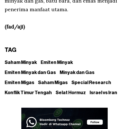
minyak dan gas, batu bara, dan emas menjadi
penerima manfaat utama.
(fad/aji)
TAG
Saham Minyak
Emiten Minyak
Emiten Minyak dan Gas
Minyak dan Gas
Emiten Migas
Saham Migas
Special Research
Konflik Timur Tengah
Selat Hormuz
Israel vs Iran