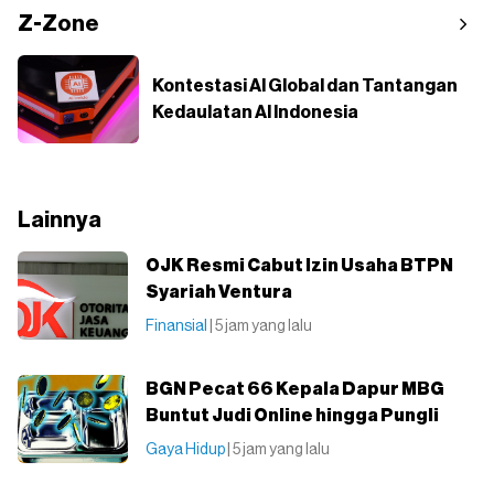
Z-Zone
Kontestasi AI Global dan Tantangan
Kedaulatan AI Indonesia
Lainnya
OJK Resmi Cabut Izin Usaha BTPN
Syariah Ventura
Finansial
| 5 jam yang lalu
BGN Pecat 66 Kepala Dapur MBG
Buntut Judi Online hingga Pungli
Gaya Hidup
| 5 jam yang lalu