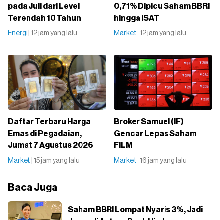
pada Juli dari Level
0,71% Dipicu Saham BBRI
Terendah 10 Tahun
hingga ISAT
Energi
| 12 jam yang lalu
Market
| 12 jam yang lalu
Daftar Terbaru Harga
Broker Samuel (IF)
Emas di Pegadaian,
Gencar Lepas Saham
Jumat 7 Agustus 2026
FILM
Market
| 15 jam yang lalu
Market
| 16 jam yang lalu
Baca Juga
Saham BBRI Lompat Nyaris 3%, Jadi