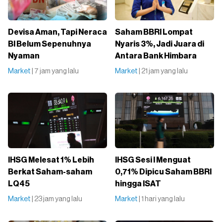
Devisa Aman, Tapi Neraca
Saham BBRI Lompat
BI Belum Sepenuhnya
Nyaris 3%, Jadi Juara di
Nyaman
Antara Bank Himbara
Market
| 7 jam yang lalu
Market
| 21 jam yang lalu
IHSG Melesat 1% Lebih
IHSG Sesi I Menguat
Berkat Saham-saham
0,71% Dipicu Saham BBRI
LQ45
hingga ISAT
Market
| 23 jam yang lalu
Market
| 1 hari yang lalu