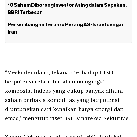
10 Saham Diborong Investor Asing dalam Sepekan,
BBRI Terbesar
Perkembangan Terbaru Perang AS-Israel dengan
Iran
“Meski demikian, tekanan terhadap IHSG
berpotensi relatif tertahan mengingat
komposisi indeks yang cukup banyak dihuni
saham berbasis komoditas yang berpotensi
diuntungkan dari kenaikan harga energi dan
emas,” mengutip riset BRI Danareksa Sekuritas.
Secara Teknikal, arah
support
IHSG terdekat