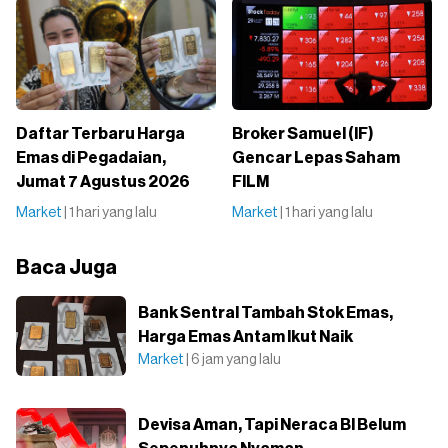
Daftar Terbaru Harga
Broker Samuel (IF)
Emas di Pegadaian,
Gencar Lepas Saham
Jumat 7 Agustus 2026
FILM
Market
| 1 hari yang lalu
Market
| 1 hari yang lalu
Baca Juga
Bank Sentral Tambah Stok Emas,
Harga Emas Antam Ikut Naik
Market
| 6 jam yang lalu
Devisa Aman, Tapi Neraca BI Belum