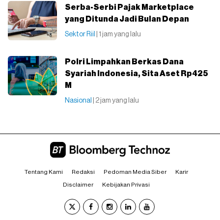
Serba-Serbi Pajak Marketplace
yang Ditunda Jadi Bulan Depan
Sektor Riil
| 1 jam yang lalu
Polri Limpahkan Berkas Dana
Syariah Indonesia, Sita Aset Rp425
M
Nasional
| 2 jam yang lalu
Tentang Kami
Redaksi
Pedoman Media Siber
Karir
Disclaimer
Kebijakan Privasi