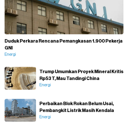
Duduk Perkara Rencana Pemangkasan 1.900 Pekerja
GNI
Energi
Trump Umumkan Proyek Mineral Kritis
Rp53 T, Mau Tandingi China
Energi
Perbaikan Blok Rokan Belum Usai,
Pembangkit Listrik Masih Kendala
Energi