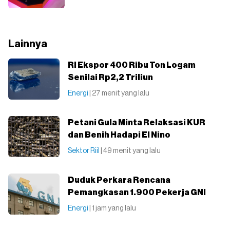
Lainnya
RI Ekspor 400 Ribu Ton Logam
Senilai Rp2,2 Triliun
Energi
| 27 menit yang lalu
Petani Gula Minta Relaksasi KUR
dan Benih Hadapi El Nino
Sektor Riil
| 49 menit yang lalu
Duduk Perkara Rencana
Pemangkasan 1.900 Pekerja GNI
Energi
| 1 jam yang lalu