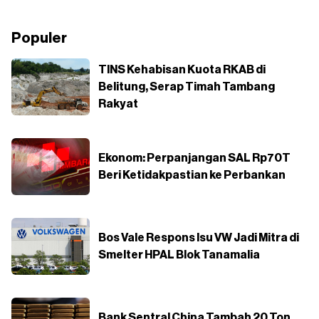
Populer
TINS Kehabisan Kuota RKAB di
Belitung, Serap Timah Tambang
Rakyat
Ekonom: Perpanjangan SAL Rp70T
Beri Ketidakpastian ke Perbankan
Bos Vale Respons Isu VW Jadi Mitra di
Smelter HPAL Blok Tanamalia
Bank Sentral China Tambah 20 Ton