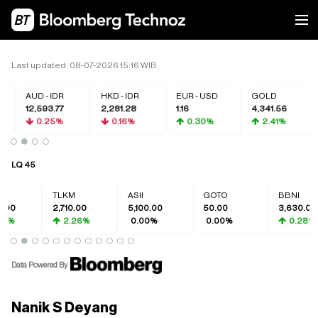
Last updated: 08-07-2026 15:16 WIB
AUD - IDR
HKD - IDR
EUR - USD
GOLD
12,593.77
2,281.28
1.16
4,341.56
0.25%
0.16%
0.30%
2.41%
LQ 45
TLKM
ASII
GOTO
BBNI
2,710.00
5,100.00
50.00
3,630.00
2.26%
0.00%
0.00%
0.28%
Data Powered By
Nanik S Deyang