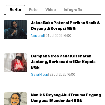
Berita
Foto
Video
Infografis
Jaksa Buka Potensi Periksa Nanik S
Deyang di Korupsi MBG
Nasional
| 24 Jul 2026 16:00
Dampak Stres Pada Kesehatan
Jantung, Berkaca dari Eks Kepala
BGN
Gaya Hidup
| 22 Jul 2026 16:00
Nanik S Deyang Akui Trauma Pegang
Uang usai Mundur dari BGN