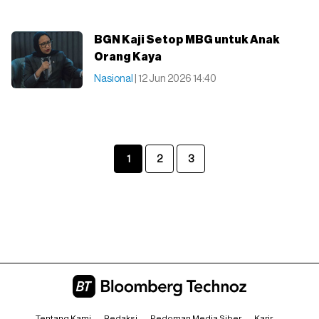
BGN Kaji Setop MBG untuk Anak
Orang Kaya
Nasional
| 12 Jun 2026 14:40
1
2
3
Tentang Kami
Redaksi
Pedoman Media Siber
Karir