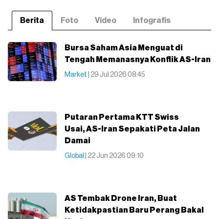
Berita
Foto
Video
Infografis
Bursa Saham Asia Menguat di
Tengah Memanasnya Konflik AS-Iran
Market
| 29 Jul 2026 08:45
Putaran Pertama KTT Swiss
Usai, AS-Iran Sepakati Peta Jalan
Damai
Global
| 22 Jun 2026 09:10
AS Tembak Drone Iran, Buat
Ketidakpastian Baru Perang Bakal