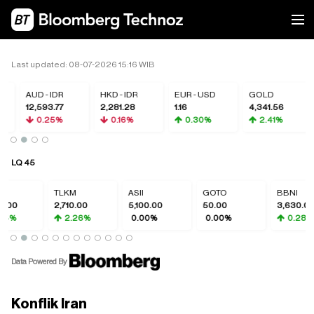
Last updated: 08-07-2026 15:16 WIB
AUD - IDR
HKD - IDR
EUR - USD
GOLD
12,593.77
2,281.28
1.16
4,341.56
0.25%
0.16%
0.30%
2.41%
LQ 45
TLKM
ASII
GOTO
BBNI
2,710.00
5,100.00
50.00
3,630.00
2.26%
0.00%
0.00%
0.28%
Data Powered By
Konflik Iran