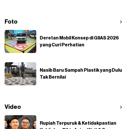
Foto
Deretan Mobil Konsep di GIIAS 2026
yang Curi Perhatian
Nasib Baru Sampah Plastik yang Dulu
Tak Bernilai
Video
Rupiah Terpuruk & Ketidakpastian