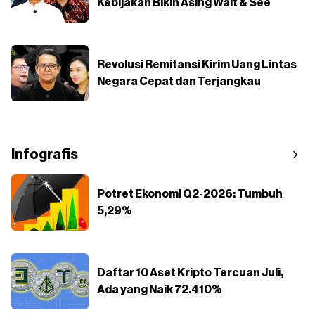
Kebijakan Bikin Asing Wait & See
Revolusi Remitansi Kirim Uang Lintas
Negara Cepat dan Terjangkau
Infografis
Potret Ekonomi Q2-2026: Tumbuh
5,29%
Daftar 10 Aset Kripto Tercuan Juli,
Ada yang Naik 72.410%