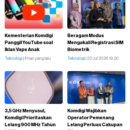
Kementerian Komdigi
Beragam Modus
Panggil YouTube soal
Mengakali Registrasi SIM
Iklan Vape Anak
Biometrik
Teknologi
| 4 hari yang lalu
Teknologi
| 23 Jul 2026 19:20
3,5 GHz Menyusul,
Komdigi Wajibkan
Komdigi Prioritaskan
Operator Pemenang
Lelang 900 MHz Tahun
Lelang Perluas Cakupan