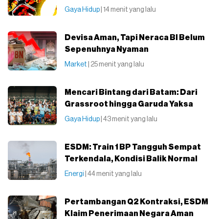
Gaya Hidup
| 14 menit yang lalu
Devisa Aman, Tapi Neraca BI Belum
Sepenuhnya Nyaman
Market
| 25 menit yang lalu
Mencari Bintang dari Batam: Dari
Grassroot hingga Garuda Yaksa
Gaya Hidup
| 43 menit yang lalu
ESDM: Train 1 BP Tangguh Sempat
Terkendala, Kondisi Balik Normal
Energi
| 44 menit yang lalu
Pertambangan Q2 Kontraksi, ESDM
Klaim Penerimaan Negara Aman