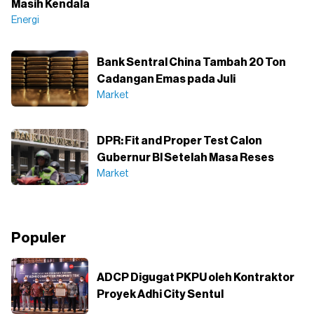
Masih Kendala
Energi
Bank Sentral China Tambah 20 Ton
Cadangan Emas pada Juli
Market
DPR: Fit and Proper Test Calon
Gubernur BI Setelah Masa Reses
Market
Populer
ADCP Digugat PKPU oleh Kontraktor
Proyek Adhi City Sentul