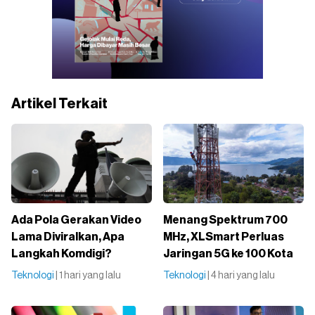
Artikel Terkait
Ada Pola Gerakan Video
Menang Spektrum 700
Lama Diviralkan, Apa
MHz, XLSmart Perluas
Langkah Komdigi?
Jaringan 5G ke 100 Kota
Teknologi
| 1 hari yang lalu
Teknologi
| 4 hari yang lalu