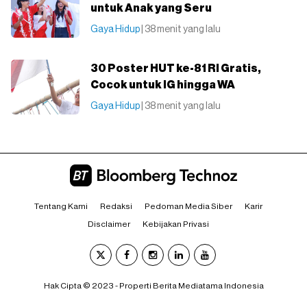
untuk Anak yang Seru
Gaya Hidup
| 38 menit yang lalu
30 Poster HUT ke-81 RI Gratis,
Cocok untuk IG hingga WA
Gaya Hidup
| 38 menit yang lalu
Tentang Kami
Redaksi
Pedoman Media Siber
Karir
Disclaimer
Kebijakan Privasi
Hak Cipta © 2023 - Properti Berita Mediatama Indonesia