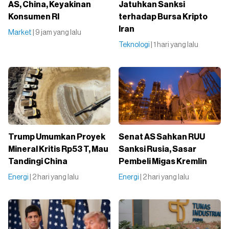
AS, China, Keyakinan
Jatuhkan Sanksi
Konsumen RI
terhadap Bursa Kripto
Iran
Market
| 9 jam yang lalu
Teknologi
| 1 hari yang lalu
Trump Umumkan Proyek
Senat AS Sahkan RUU
Mineral Kritis Rp53 T, Mau
Sanksi Rusia, Sasar
Tandingi China
Pembeli Migas Kremlin
Energi
| 2 hari yang lalu
Energi
| 2 hari yang lalu