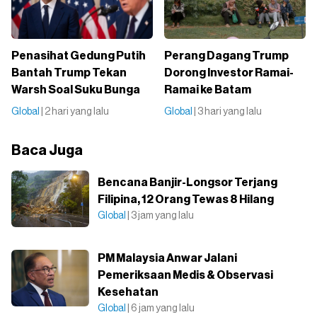
Penasihat Gedung Putih
Perang Dagang Trump
Bantah Trump Tekan
Dorong Investor Ramai-
Warsh Soal Suku Bunga
Ramai ke Batam
Global
| 2 hari yang lalu
Global
| 3 hari yang lalu
Baca Juga
Bencana Banjir-Longsor Terjang
Filipina, 12 Orang Tewas 8 Hilang
Global
| 3 jam yang lalu
PM Malaysia Anwar Jalani
Pemeriksaan Medis & Observasi
Kesehatan
Global
| 6 jam yang lalu