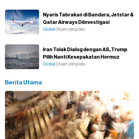
Nyaris Tabrakan di Bandara, Jetstar &
Qatar Airways Diinvestigasi
Global
| 8 jam yang lalu
Iran Tolak Dialog dengan AS, Trump
Pilih Nanti Kesepakatan Hormuz
Global
| 9 jam yang lalu
Berita Utama