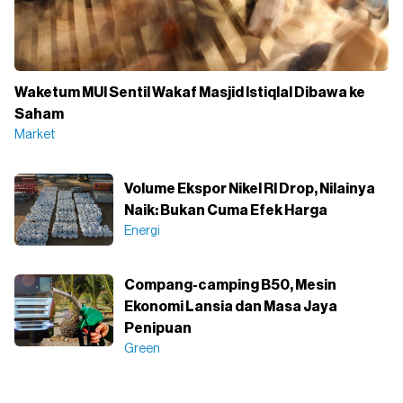
Waketum MUI Sentil Wakaf Masjid Istiqlal Dibawa ke
Saham
Market
Volume Ekspor Nikel RI Drop, Nilainya
Naik: Bukan Cuma Efek Harga
Energi
Compang-camping B50, Mesin
Ekonomi Lansia dan Masa Jaya
Penipuan
Green