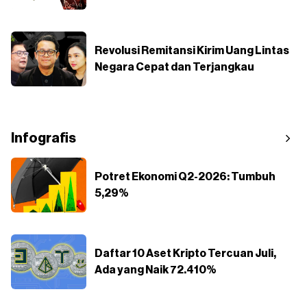
Revolusi Remitansi Kirim Uang Lintas
Negara Cepat dan Terjangkau
Infografis
Potret Ekonomi Q2-2026: Tumbuh
5,29%
Daftar 10 Aset Kripto Tercuan Juli,
Ada yang Naik 72.410%