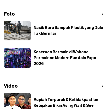
Foto
Nasib Baru Sampah Plastik yang Dulu
Tak Bernilai
Keseruan Bermain di Wahana
Permainan Modern Fun Asia Expo
2026
Video
Rupiah Terpuruk & Ketidakpastian
Kebijakan Bikin Asing Wait & See