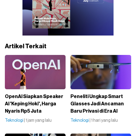
Artikel Terkait
OpenAI Siapkan Speaker
Peneliti Ungkap Smart
AI 'Keping Hoki', Harga
Glasses Jadi Ancaman
Nyaris Rp5 Juta
Baru Privasi di Era AI
Teknologi
| 1 jam yang lalu
Teknologi
| 1 hari yang lalu