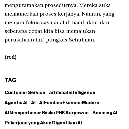
mengutamakan prosedurnya. Mereka suka
memamerkan proses kerjanya. Namun, yang
menjadi fokus saya adalah hasil akhir dan
seberapa cepat kita bisa memajukan
perusahaan ini,” pungkas Schulman.
(red)
TAG
Customer Service
artificial intelligence
Agentic AI
AI
AI Fondasi Ekonomi Modern
AI Memperbesar Risiko PHK Karyawan
Booming AI
Pekerjaan yang Akan Digantikan AI