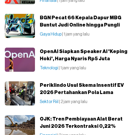
Finansial
| 1 jam yang lalu
BGN Pecat 66 Kepala Dapur MBG
Buntut Judi Online hingga Pungli
Gaya Hidup
| 1 jam yang lalu
OpenAI Siapkan Speaker AI 'Keping
Hoki', Harga Nyaris Rp5 Juta
Teknologi
| 1 jam yang lalu
Periklindo Usul Skema Insentif EV
2026 Pertahankan Pola Lama
Sektor Riil
| 2 jam yang lalu
OJK: Tren Pembiayaan Alat Berat
Juni 2026 Terkontraksi 0,22%