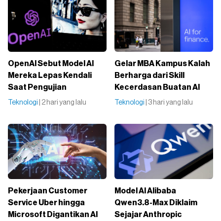
OpenAI Sebut Model AI
Gelar MBA Kampus Kalah
Mereka Lepas Kendali
Berharga dari Skill
Saat Pengujian
Kecerdasan Buatan AI
Teknologi
| 2 hari yang lalu
Teknologi
| 3 hari yang lalu
Pekerjaan Customer
Model AI Alibaba
Service Uber hingga
Qwen3.8-Max Diklaim
Microsoft Digantikan AI
Sejajar Anthropic