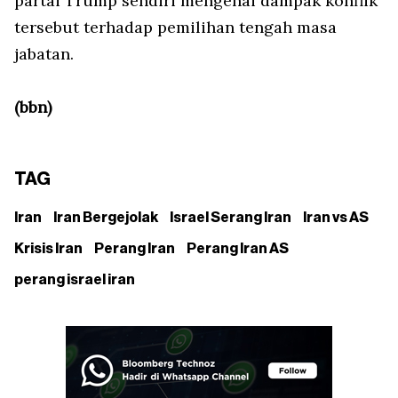
partai Trump sendiri mengenai dampak konflik
tersebut terhadap pemilihan tengah masa
jabatan.
(bbn)
TAG
Iran
Iran Bergejolak
Israel Serang Iran
Iran vs AS
Krisis Iran
Perang Iran
Perang Iran AS
perang israel iran