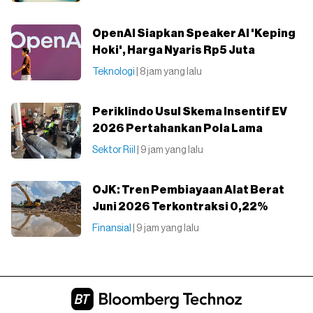
OpenAI Siapkan Speaker AI 'Keping
Hoki', Harga Nyaris Rp5 Juta
Teknologi
| 8 jam yang lalu
Periklindo Usul Skema Insentif EV
2026 Pertahankan Pola Lama
Sektor Riil
| 9 jam yang lalu
OJK: Tren Pembiayaan Alat Berat
Juni 2026 Terkontraksi 0,22%
Finansial
| 9 jam yang lalu