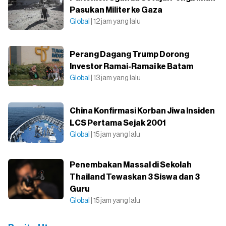
Pasukan Militer ke Gaza
Global
| 12 jam yang lalu
Perang Dagang Trump Dorong
Investor Ramai-Ramai ke Batam
Global
| 13 jam yang lalu
China Konfirmasi Korban Jiwa Insiden
LCS Pertama Sejak 2001
Global
| 15 jam yang lalu
Penembakan Massal di Sekolah
Thailand Tewaskan 3 Siswa dan 3
Guru
Global
| 15 jam yang lalu