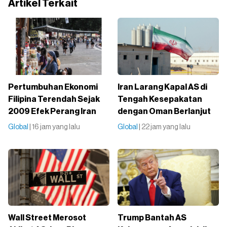
Artikel Terkait
Pertumbuhan Ekonomi
Iran Larang Kapal AS di
Filipina Terendah Sejak
Tengah Kesepakatan
2009 Efek Perang Iran
dengan Oman Berlanjut
Global
| 16 jam yang lalu
Global
| 22 jam yang lalu
Wall Street Merosot
Trump Bantah AS