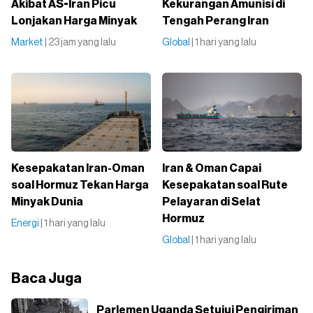
Akibat AS-Iran Picu
Kekurangan Amunisi di
Lonjakan Harga Minyak
Tengah Perang Iran
Market
| 23 jam yang lalu
Global
| 1 hari yang lalu
Kesepakatan Iran-Oman
Iran & Oman Capai
soal Hormuz Tekan Harga
Kesepakatan soal Rute
Minyak Dunia
Pelayaran di Selat
Hormuz
Energi
| 1 hari yang lalu
Global
| 1 hari yang lalu
Baca Juga
Parlemen Uganda Setujui Pengiriman