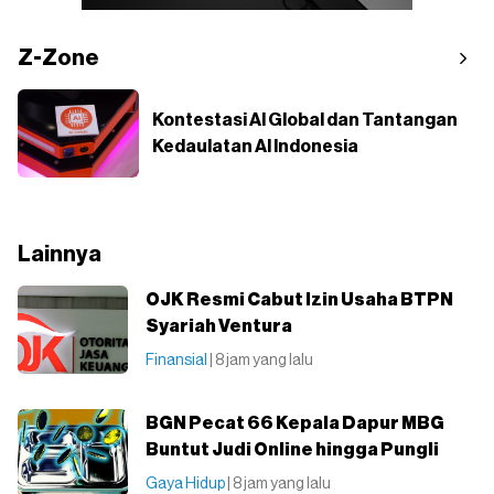
Z-Zone
Kontestasi AI Global dan Tantangan
Kedaulatan AI Indonesia
Lainnya
OJK Resmi Cabut Izin Usaha BTPN
Syariah Ventura
Finansial
| 8 jam yang lalu
BGN Pecat 66 Kepala Dapur MBG
Buntut Judi Online hingga Pungli
Gaya Hidup
| 8 jam yang lalu