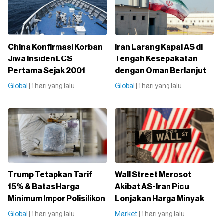
China Konfirmasi Korban
Iran Larang Kapal AS di
Jiwa Insiden LCS
Tengah Kesepakatan
Pertama Sejak 2001
dengan Oman Berlanjut
Global
| 1 hari yang lalu
Global
| 1 hari yang lalu
Trump Tetapkan Tarif
Wall Street Merosot
15% & Batas Harga
Akibat AS-Iran Picu
Minimum Impor Polisilikon
Lonjakan Harga Minyak
Global
| 1 hari yang lalu
Market
| 1 hari yang lalu