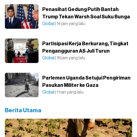
Penasihat Gedung Putih Bantah
Trump Tekan Warsh Soal Suku Bunga
Global
| 14 jam yang lalu
Partisipasi Kerja Berkurang, Tingkat
Pengangguran AS Juli Turun
Global
| 18 jam yang lalu
Parlemen Uganda Setujui Pengiriman
Pasukan Militer ke Gaza
Global
| 1 hari yang lalu
Berita Utama