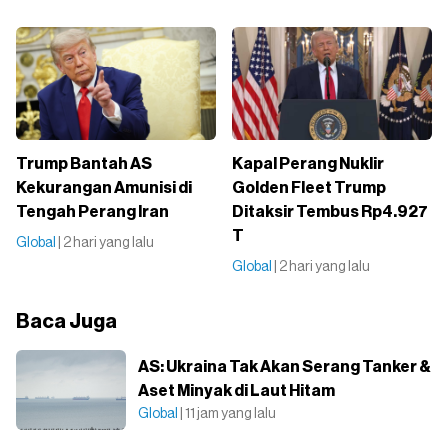
Trump Bantah AS
Kapal Perang Nuklir
Kekurangan Amunisi di
Golden Fleet Trump
Tengah Perang Iran
Ditaksir Tembus Rp4.927
T
Global
| 2 hari yang lalu
Global
| 2 hari yang lalu
Baca Juga
AS: Ukraina Tak Akan Serang Tanker &
Aset Minyak di Laut Hitam
Global
| 11 jam yang lalu