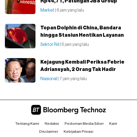
Rp44,7 T, Patungan JBS Group
Market
| 6 jam yang lalu
Topan Dolphin di China, Bandara
hingga Stasiun Hentikan Layanan
Sektor Riil
| 6 jam yang lalu
Kejagung Kembali Periksa Febrie
Adriansyah, 2 Orang Tak Hadir
Nasional
| 7 jam yang lalu
Tentang Kami
Redaksi
Pedoman Media Siber
Karir
Disclaimer
Kebijakan Privasi