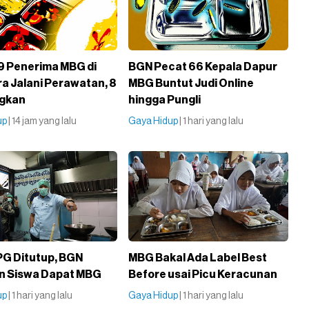
9 Penerima MBG di
BGN Pecat 66 Kepala Dapur
a Jalani Perawatan, 8
MBG Buntut Judi Online
ngkan
hingga Pungli
up
| 14 jam yang lalu
Gaya Hidup
| 1 hari yang lalu
G Ditutup, BGN
MBG Bakal Ada Label Best
n Siswa Dapat MBG
Before usai Picu Keracunan
up
| 1 hari yang lalu
Gaya Hidup
| 1 hari yang lalu