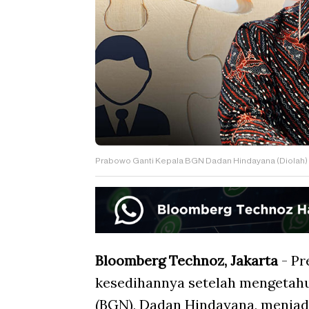
Prabowo Ganti Kepala BGN Dadan Hindayana (Diolah)
Bloomberg Technoz, Jakarta
- Pr
kesedihannya setelah mengetahui
(BGN), Dadan Hindayana, menjad