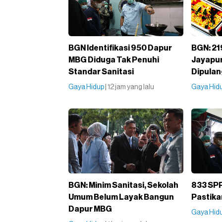
BGN Identifikasi 950 Dapur
BGN: 21
MBG Diduga Tak Penuhi
Jayapur
Standar Sanitasi
Dipula
Gaya Hidup
| 12 jam yang lalu
Gaya Hid
BGN: Minim Sanitasi, Sekolah
833 SPP
Umum Belum Layak Bangun
Pastika
Dapur MBG
Gaya Hid