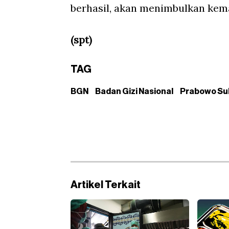
berhasil, akan menimbulkan kema
(spt)
TAG
BGN
Badan Gizi Nasional
Prabowo Su
Artikel Terkait