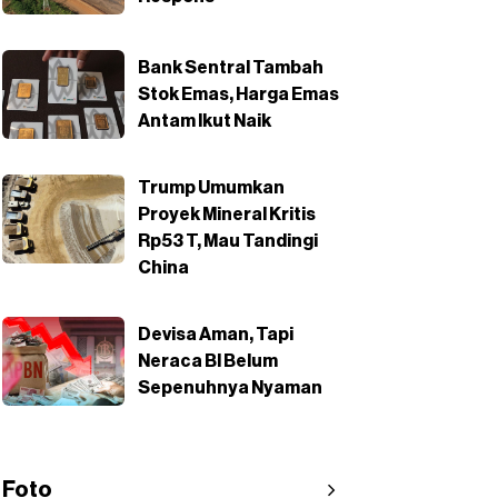
Bank Sentral Tambah
Stok Emas, Harga Emas
Antam Ikut Naik
Trump Umumkan
Proyek Mineral Kritis
Rp53 T, Mau Tandingi
China
Devisa Aman, Tapi
Neraca BI Belum
Sepenuhnya Nyaman
Foto