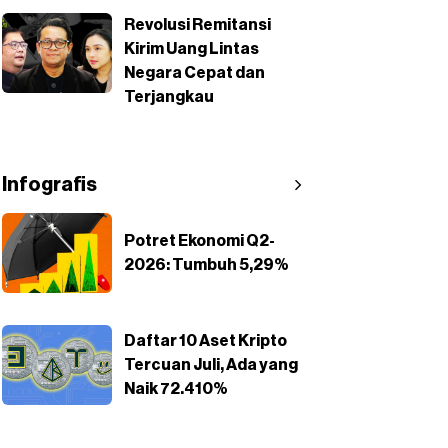
Revolusi Remitansi
Kirim Uang Lintas
Negara Cepat dan
Terjangkau
Infografis
Potret Ekonomi Q2-
2026: Tumbuh 5,29%
Daftar 10 Aset Kripto
Tercuan Juli, Ada yang
Naik 72.410%