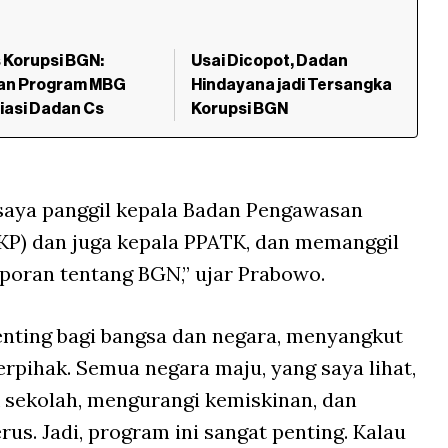
 Korupsi BGN:
Usai Dicopot, Dadan
an Program MBG
Hindayana jadi Tersangka
liasi Dadan Cs
Korupsi BGN
 saya panggil kepala Badan Pengawasan
P) dan juga kepala PPATK, dan memanggil
laporan tentang BGN,” ujar Prabowo.
enting bagi bangsa dan negara, menyangkut
erpihak. Semua negara maju, yang saya lihat,
sekolah, mengurangi kemiskinan, dan
us. Jadi, program ini sangat penting. Kalau