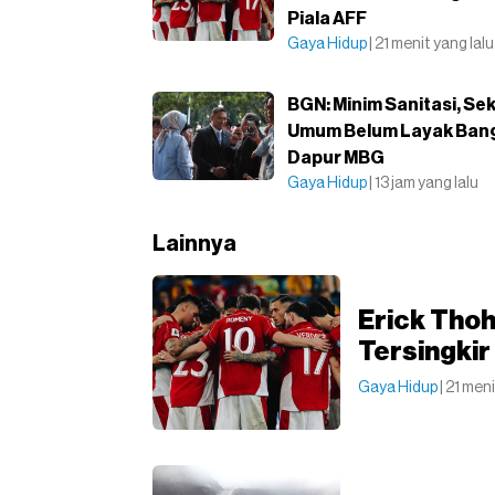
Piala AFF
Gaya Hidup
| 21 menit yang lalu
BGN: Minim Sanitasi, Se
Umum Belum Layak Ban
Dapur MBG
Gaya Hidup
| 13 jam yang lalu
Lainnya
Erick Thoh
Tersingkir
Gaya Hidup
| 21 men