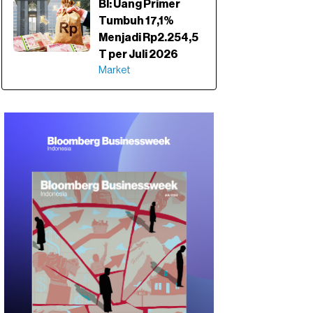
BI: Uang Primer
Tumbuh 17,1%
Menjadi Rp2.254,5
T per Juli 2026
Market