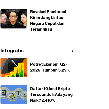
Revolusi Remitansi
Kirim Uang Lintas
Negara Cepat dan
Terjangkau
Infografis
Potret Ekonomi Q2-
2026: Tumbuh 5,29%
Daftar 10 Aset Kripto
Tercuan Juli, Ada yang
Naik 72.410%