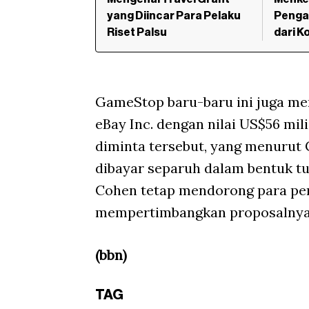
yang Diincar Para Pelaku
Penga
Riset Palsu
dari K
GameStop baru-baru ini juga me
eBay Inc. dengan nilai US$56 mil
diminta tersebut, yang menurut 
dibayar separuh dalam bentuk t
Cohen tetap mendorong para p
mempertimbangkan proposalnya
(bbn)
TAG