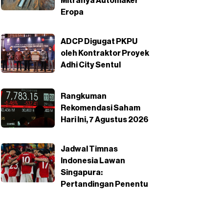
Mitranya Automaker
Eropa
ADCP Digugat PKPU
oleh Kontraktor Proyek
Adhi City Sentul
Rangkuman
Rekomendasi Saham
Hari Ini, 7 Agustus 2026
Jadwal Timnas
Indonesia Lawan
Singapura:
Pertandingan Penentu