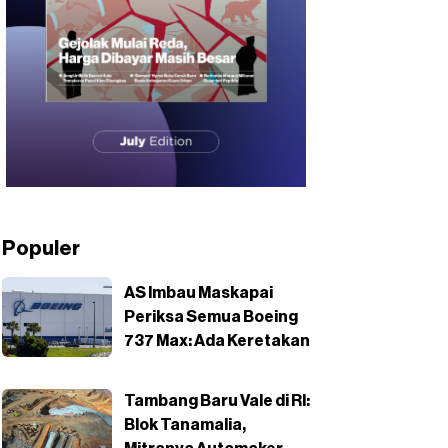
Populer
AS Imbau Maskapai
Periksa Semua Boeing
737 Max: Ada Keretakan
Tambang Baru Vale di RI:
Blok Tanamalia,