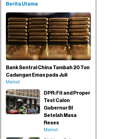
Berita Utama
Bank Sentral China Tambah 20 Ton
Cadangan Emas pada Juli
Market
DPR: Fit and Proper
Test Calon
Gubernur BI
Setelah Masa
Reses
Market