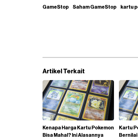
GameStop
Saham GameStop
kartu 
Artikel Terkait
Kenapa Harga Kartu Pokemon
Kartu 
Bisa Mahal? Ini Alasannya
Bernilai