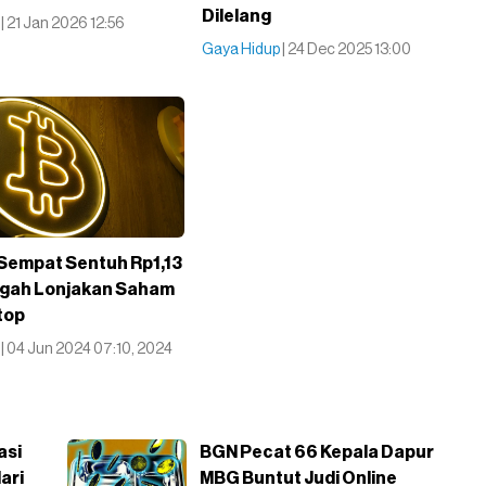
Dilelang
i
| 21 Jan 2026 12:56
Gaya Hidup
| 24 Dec 2025 13:00
 Sempat Sentuh Rp1,13
ngah Lonjakan Saham
top
i
| 04 Jun 2024 07:10, 2024
asi
BGN Pecat 66 Kepala Dapur
ari
MBG Buntut Judi Online